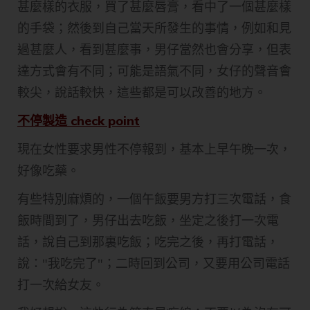
甚麼樣的衣服，買了甚麼唇膏，看中了一個甚麼樣
的手袋；然後到自己當天所發生的事情，例如和見
過甚麼人，看到甚麼事，男仔當然也會分享，但表
達方式會有不同；可能是語氣不同，女仔的聲音會
較尖，說話較快，這些都是可以改善的地方。
不停製造 check point
現在女性要求男性不停報到，基本上早午晚一次，
好像吃藥。
有些特別麻煩的，一個午飯要男方打三次電話，食
飯時間到了，男仔出去吃飯，坐定之後打一次電
話，說自己到那裏吃飯；吃完之後，再打電話，
說："我吃完了"；二時回到公司，又要用公司電話
打一次給女友。