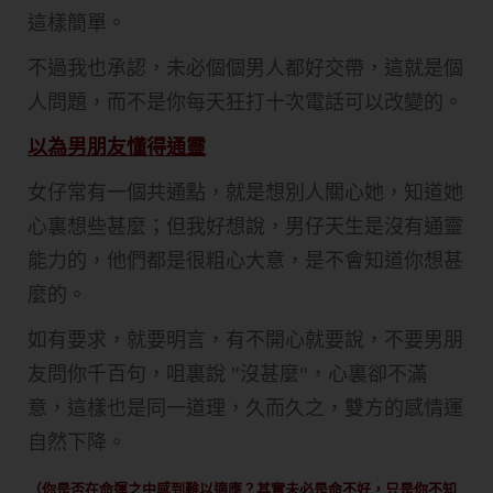
這樣簡單。
不過我也承認，未必個個男人都好交帶，這就是個
人問題，而不是你每天狂打十次電話可以改變的。
以為男朋友懂得通靈
女仔常有一個共通點，就是想別人關心她，知道她
心裏想些甚麼；但我好想說，男仔天生是沒有通靈
能力的，他們都是很粗心大意，是不會知道你想甚
麼的。
如有要求，就要明言，有不開心就要說，不要男朋
友問你千百句，咀裏說 "沒甚麼"，心裏卻不滿
意，這樣也是同一道理，久而久之，雙方的感情運
自然下降。
（你是否在命運之中感到難以適應？其實未必是命不好，只是你不知