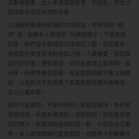
及數據做事，女人多憑感覺做事。亦因此，男女之
間早就存在先天性的矛盾。
以我觀察身邊所認識的女性朋友，有部份是 "麻
煩" 及 "長期令人覺得煩" 的典型例子；不過有趣
的是，她們並不覺得自己煩或討人厭，在我看來，
這類型的女性很沒有自知之明。人最重要，是知道
自己的位置，應做甚麼，女性在感情上喜表現，喜
分享，但男性會很深藏，有甚麼問題都不會太明顯
說，以為對方不知道嗎？其實就是在暗地裏解碼，
自己心裏有數。
那你可能會問，不是所有男人都是這樣呀！有些都
是很坦白，說很多東西的；我好想說，這些甚麼都
說的男人，就是沒有拖拍的那一群，不信你自己看
看。女人即使知道可能是假的，也想男人包裝後才