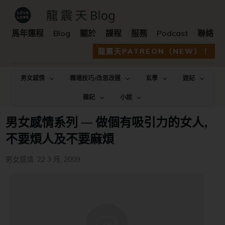
馬年運程
Blog
關於
課程
服務
Podcast
聯絡
龍震天PATREON（NEW）！
男女感情
職場技巧/改思改運
玄學
遊記
雜記
小說
男女感情系列 — 做個有吸引力的女人,
不要煩人及不要麻煩
男女感情
,
22 3 月, 2009