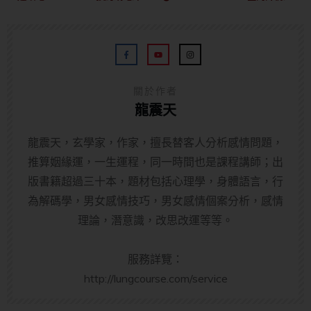
關於作者
龍震天
龍震天，玄學家，作家，擅長替客人分析感情問題，
推算姻緣運，一生運程，同一時間也是課程講師；出
版書籍超過三十本，題材包括心理學，身體語言，行
為解碼學，男女感情技巧，男女感情個案分析，感情
理論，潛意識，改思改運等等。
服務詳覽：
http://lungcourse.com/service