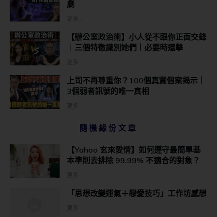
劇
更多...
【辦公室政治術】小人從不跟你正面交鋒
｜三個特徵識別她們｜必要時還擊
更多...
上司不再尊重你？100個真實個案揭示｜
3個弱者訊號的唯一真相
更多...
隨機緣份文章
【Yahoo 玄來愛情】如何遵守最簡單基
本準則去排除 99.99% 不適合的對象？
更多
「思想改變運氣＋戀愛技巧」工作坊感想
更多