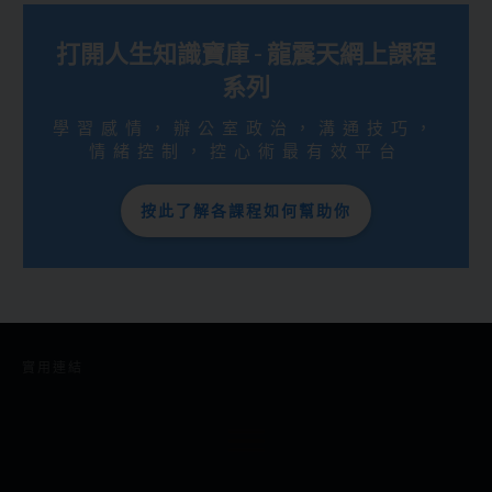
打開人生知識寶庫 - 龍震天網上課程
系列
學習感情，辦公室政治，溝通技巧，
情緒控制，控心術最有效平台
按此了解各課程如何幫助你
實用連結