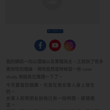
Share
我的網誌一向以理論以及實踐為主，之前說了很多
實用性的理論，現時我想是時候寫一些 case
study 來給各位實踐一下了。
今天要寫的個案，也是在我女客人身上發生
的。
女客人和男朋友拍拖已有一段時間，感情穏
定。