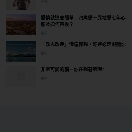
更多
愛情就這麼簡單 – 四角戀＋異地戀七年心
態及如何善後？
更多
「改思改運」懂這樣想，好運必定跟隨你
更多
非常可愛的貓 – 你在想甚麼呢?
更多