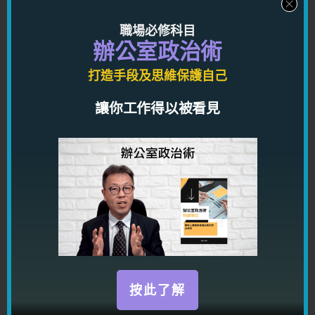
但如果我很喜歡砌模型呢？
職場必修科目
也可能會不砌模型，但我會因此而非常不開心，很
辦公室政治術
depress。
打造手段及思維保護自己
有些女生也會想：「不是呀！如果他是愛我的話，
讓你工作得以被看見
他就會因為我而改變。」
這會跌進感性思想的陷阱，即如「愛你」跟「要吃
東西，喝水，睡覺」是沒有關係的。
與其改變不了事情，如果我是那個女客人，我會做
一個更亮麗的 smart move，就是我會主動留意對
方吸煙的時間，例如飯後，看戲後，我會主動問對
方：「需不需要吃一枝煙才去吃飯？」
按此了解
別看輕這一句，身邊男人感動至死的，就是這一
句，就是你先說出他心裏的想法，讓他舒服。