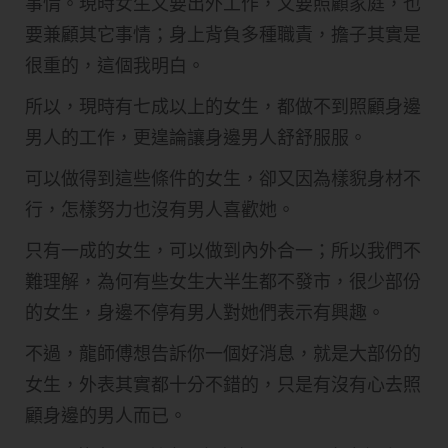
事情。現時女生又要出外工作，又要照顧家庭，也
要兼顧其它事情；身上背負多種職責，擔子其實是
很重的，這個我明白。
所以，現時有七成以上的女生，都做不到照顧身邊
男人的工作，更遑論讓身邊男人舒舒服服。
可以做得到這些條件的女生，卻又因為樣貎身材不
行，怎樣努力也沒有男人喜歡她。
只有一成的女生，可以做到內外合一；所以我們不
難理解，為何有些女生大半生都不發市，很少部份
的女生，身邊不停有男人對她們表示有興趣。
不過，龍師傅想告訴你一個好消息，就是大部份的
女生，外表其實都十分不錯的，只是有沒有心去照
顧身邊的男人而已。