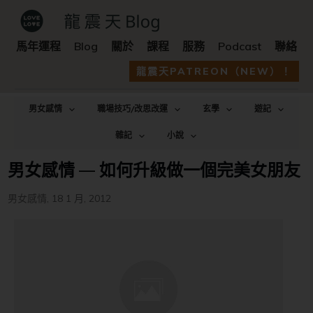
馬年運程
Blog
關於
課程
服務
Podcast
聯絡
龍震天PATREON（NEW）！
男女感情
職場技巧/改思改運
玄學
遊記
雜記
小說
男女感情 — 如何升級做一個完美女朋友
男女感情
,
18 1 月, 2012