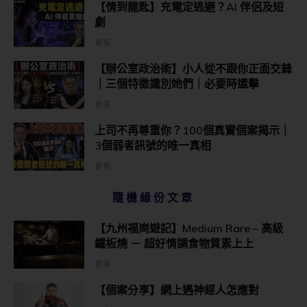
【情到龍匙】充電定逃避？AI 伴侶及短
劇
更多...
【辦公室政治術】小人從不跟你正面交鋒
｜三個特徵識別她們｜必要時還擊
更多...
上司不再尊重你？100個真實個案揭示｜
3個弱者訊號的唯一真相
更多...
隨機緣份文章
【九州福崗遊記】Medium Rare – 高級
鐵板燒 － 超好情調食物質素上上
更多
【個案分享】網上遇神經人怎應對