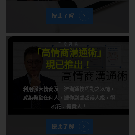
按此了解
千呼萬喚
「高情商溝通術」
現已推出！
利用强大情商及一流溝通技巧動之以情，
感染帶動任何人，讓你到處都得人緣，得
桃花，得貴人！
按此了解