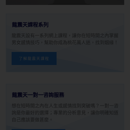
龍震天課程系列
龍震天設有一系列網上課程，讓你在短時間之內掌握
男女感情技巧，幫助你成為桃花萬人迷，找到姻緣！
了解龍震天課程
龍震天一對一咨詢服務
想在短時間之內在人生或感情找到突破嗎？一對一咨
詢是你最好的選擇；專業的分析意見，讓你明確知道
自己應該要做甚麼。