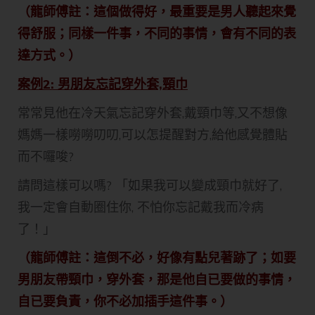
（龍師傅註：這個做得好，最重要是男人聽起來覺
得舒服；同樣一件事，不同的事情，會有不同的表
達方式。）
案例2: 男朋友忘記穿外套,頸巾
常常見他在冷天氣忘記穿外套,戴頸巾等,又不想像
媽媽一樣嘮嘮叨叨,可以怎提醒對方,給他感覺體貼
而不囉唆?
請問這樣可以嗎? 「如果我可以變成頸巾就好了,
我一定會自動圈住你, 不怕你忘記戴我而冷病
了！」
（龍師傅註：這倒不必，好像有點兒著跡了；如要
男朋友帶頸巾，穿外套，那是他自已要做的事情，
自已要負責，你不必加插手這件事。）