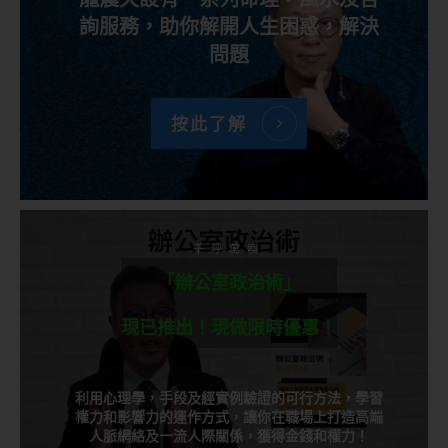
詢服務，助你解開人生困惑，解決
問題
按此了解
千呼萬喚
「辦公室政治術」
現已推出！現做限時優惠！
利用心理學，手段及經實例驗證的可行方法，學習
權力和影響力的運作方式，讓你在職場上打造高端
人脈網絡及一流人際關係，獲得金錢和權力！