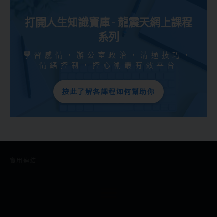
打開人生知識寶庫 - 龍震天網上課程
系列
學習感情，辦公室政治，溝通技巧，
情緒控制，控心術最有效平台
按此了解各課程如何幫助你
實用連結