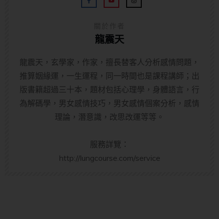
關於作者
龍震天
龍震天，玄學家，作家，擅長替客人分析感情問題，
推算姻緣運，一生運程，同一時間也是課程講師；出
版書籍超過三十本，題材包括心理學，身體語言，行
為解碼學，男女感情技巧，男女感情個案分析，感情
理論，潛意識，改思改運等等。
服務詳覽：
http://lungcourse.com/service