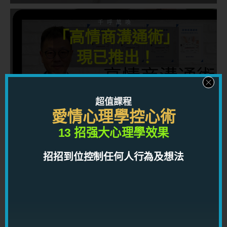
千呼萬喚
「高情商溝通術」
現已推出！
利用强大情商及一流溝通技巧動之以情，
超值課程
感染帶動任何人，讓你到處都得人緣，得
愛情心理學控心術
桃花，得貴人！
13 招强大心理學效果
招招到位控制任何人行為及想法
按此了解
龍震天課程系列