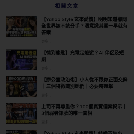
相關文章
【Yahoo Style 玄來愛情】明明知道卻問
全世界該不該分手？潛意識其實一早就有
答案
更多...
【情到龍匙】充電定逃避？AI 伴侶及短
劇
更多...
【辦公室政治術】小人從不跟你正面交鋒
｜三個特徵識別她們｜必要時還擊
更多...
上司不再尊重你？100個真實個案揭示｜
3個弱者訊號的唯一真相
更多...
【Yahoo Style 玄來愛情】結婚不生小