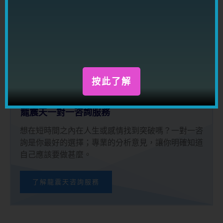
龍震天設有一系列網上課程，讓你在短時間之內掌握
男女感情技巧，幫助你成為桃花萬人迷，找到姻緣！
了解龍震天課程
按此了解
龍震天一對一咨詢服務
想在短時間之內在人生或感情找到突破嗎？一對一咨
詢是你最好的選擇；專業的分析意見，讓你明確知道
自己應該要做甚麼。
了解龍震天咨詢服務