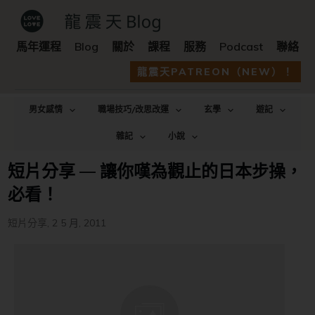
馬年運程
Blog
關於
課程
服務
Podcast
聯絡
龍震天PATREON（NEW）！
男女感情
職場技巧/改思改運
玄學
遊記
雜記
小說
短片分享 — 讓你嘆為觀止的日本步操，
必看！
短片分享
,
2 5 月, 2011