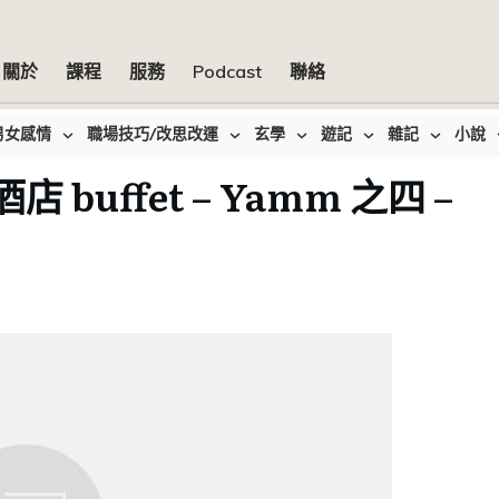
關於
課程
服務
Podcast
聯絡
男女感情
職場技巧/改思改運
玄學
遊記
雜記
小說
 buffet – Yamm 之四 –