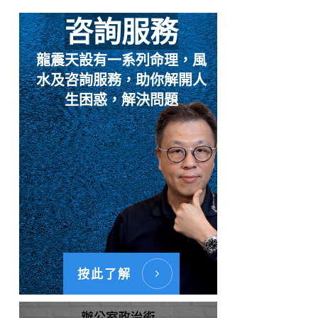
咨詢服務
龍震天設有一系列命理，風
水及咨詢服務，助你解開人
生困惑，解決問題
按此了解