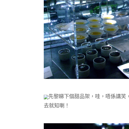
先黎睇下個甜品架，哇，唔係講笑，呢
去就知喇！