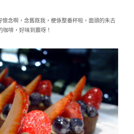
好懷念啊，念舊既我，梗係整番杯啦，面頭的朱古
的咖啡，好味到震呀！