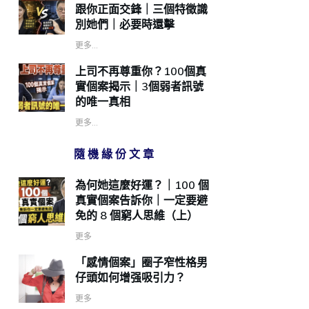
跟你正面交鋒｜三個特徵識
別她們｜必要時還擊
更多...
上司不再尊重你？100個真
實個案揭示｜3個弱者訊號
的唯一真相
更多...
隨機緣份文章
為何她這麼好運？｜100 個
真實個案告訴你｜一定要避
免的 8 個窮人思維（上）
更多
「感情個案」圈子窄性格男
仔頭如何增强吸引力？
更多