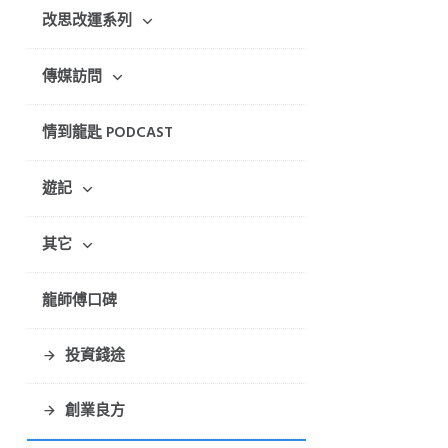
改思改運系列
傳媒訪問
情到龍匙 PODCAST
遊記
其它
龍師傅口碑
投資錢途
創業良方