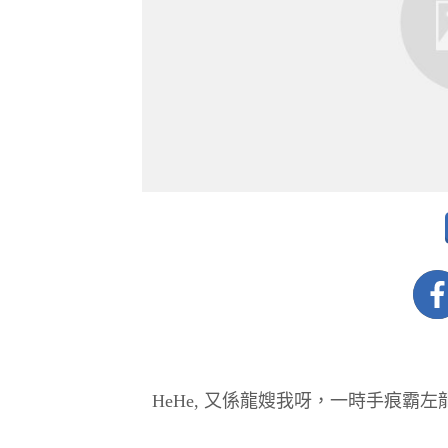
HeHe, 又係龍嫂我呀，一時手痕霸左龍