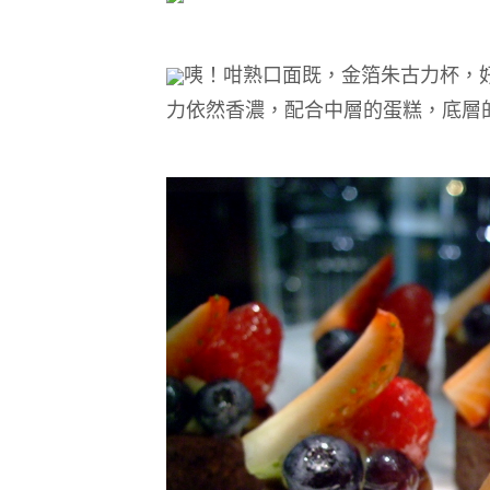
咦！咁熟口面既，金箔朱古力杯，
力依然香濃，配合中層的蛋糕，底層