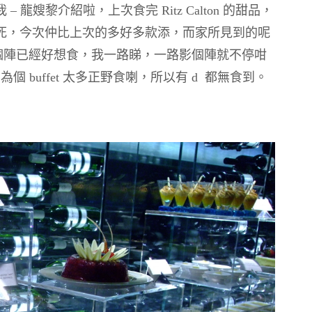
龍嫂黎介紹啦，上次食完 Ritz Calton 的甜品，
死，今次仲比上次的多好多款添，而家所見到的呢
的，影個陣已經好想食，我一路睇，一路影個陣就不停咁
 buffet 太多正野食喇，所以有 d 都無食到。