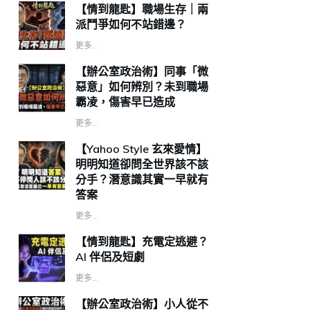
【情到龍匙】職場生存｜兩
派鬥爭如何不站錯邊？
更多...
【辦公室政治術】同事「微
惡意」如何辨別？未到職場
霸凌，傷害早已造成
更多...
【Yahoo Style 玄來愛情】
明明知道卻問全世界該不該
分手？潛意識其實一早就有
答案
更多...
【情到龍匙】充電定逃避？
AI 伴侶及短劇
更多...
【辦公室政治術】小人從不