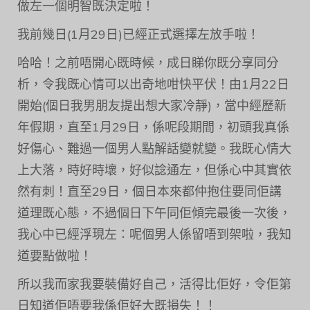
做左一個明智既決定啦！
我前幾日(1月29日)已經正式選擇左放手啦！
哈哈！之前唔開心既時候，成日睇你既分享同分
析，令我既心情可以出奇地咁快平伏！由1月22日
開始(個日我男朋友提出想大家冷靜)，當中經歷新
年假期，直至1月29日，係呢段期間，初頭我真係
好傷心、難過一個男人點解話變就變。我既心情大
上大落，時好時壞，好似諗通左，但係心中其實依
然有刺！直至29日，個日本來都仲抱住要同佢講
道理既心態，不過個日下午同佢傾完最後一次後，
我心中已經浮現左：呢個男人係留唔到架啦，我知
道要點做啦！
所以我而家我要裝備好自己，活得比佢好，令佢第
日知道佢唔要我係佢好大既損失！！