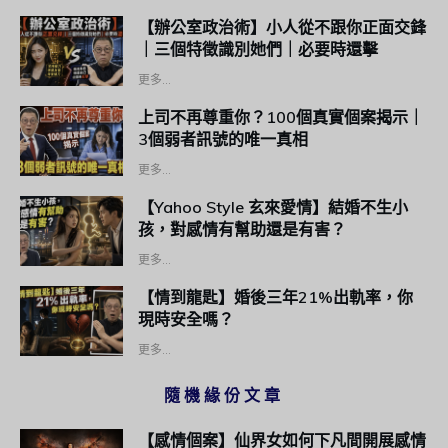
【辦公室政治術】小人從不跟你正面交鋒
｜三個特徵識別她們｜必要時還擊
更多...
上司不再尊重你？100個真實個案揭示｜
3個弱者訊號的唯一真相
更多...
【Yahoo Style 玄來愛情】結婚不生小
孩，對感情有幫助還是有害？
更多...
【情到龍匙】婚後三年21%出軌率，你
現時安全嗎？
更多...
隨機緣份文章
【感情個案】仙界女如何下凡間開展感情