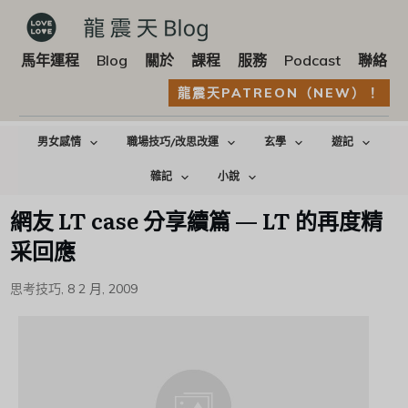
馬年運程
Blog
關於
課程
服務
Podcast
聯絡
龍震天PATREON（NEW）！
男女感情
職場技巧/改思改運
玄學
遊記
雜記
小說
網友 LT case 分享續篇 — LT 的再度精
采回應
思考技巧
,
8 2 月, 2009