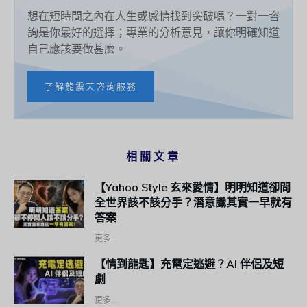
想在短時間之內在人生或感情找到突破嗎？一對一咨
詢是你最好的選擇；專業的分析意見，讓你明確知道
自己應該要做甚麼。
了解龍震天咨詢服務
相關文章
【Yahoo Style 玄來愛情】明明知道卻問
全世界該不該分手？潛意識其實一早就有
答案
更多...
【情到龍匙】充電定逃避？AI 伴侶及短
劇
更多...