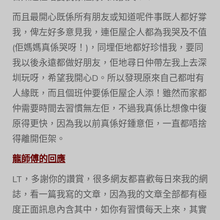
而且最開心既係所有朋友或知道呢件事既人都好牚
我，俾左好多意見我，連佢屋企人都為我哭及不值
(佢媽媽真係哭呀！)，同埋佢地都好珍惜我，要同
我以後永遠都做好朋友，佢地尋日仲帶左我上去深
圳玩呀，希望我開心D。所以發現原來自己都咁有
人緣既，而且個班仲要係佢屋企人添！雖然而家都
仲需要時間去習慣無左佢，不過我真係比想像中復
原得更快，因為我以前真係好鍾意佢，一直都唔捨
得離開佢架。
龍師傅的回應
LT，多謝你的讚賞，很多網友都喜歡每日來我的網
誌，看一篇我寫的文章，因為我的文章全部都有極
度正面訊息內含其中，如你有習慣每天上來，其實