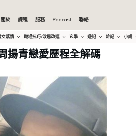
關於
課程
服務
Podcast
聯絡
男女感情
職場技巧/改思改運
玄學
遊記
雜記
小說
周揚青戀愛歷程全解碼