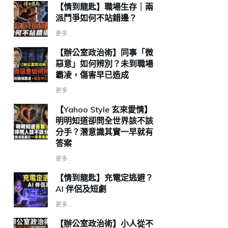
【情到龍匙】職場生存｜兩
派鬥爭如何不站錯邊？
更多...
【辦公室政治術】同事「微
惡意」如何辨別？未到職場
霸凌，傷害早已造成
更多...
【Yahoo Style 玄來愛情】
明明知道卻問全世界該不該
分手？潛意識其實一早就有
答案
更多...
【情到龍匙】充電定逃避？
AI 伴侶及短劇
更多...
【辦公室政治術】小人從不