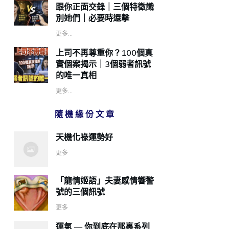
跟你正面交鋒｜三個特徵識
別她們｜必要時還擊
更多...
上司不再尊重你？100個真
實個案揭示｜3個弱者訊號
的唯一真相
更多...
隨機緣份文章
天機化祿運勢好
更多
「龍情姬語」夫妻感情響警
號的三個訊號
更多
運氣 — 你到底在那裏系列