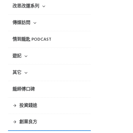
改思改運系列
傳媒訪問
情到龍匙 PODCAST
遊記
其它
龍師傅口碑
投資錢途
創業良方