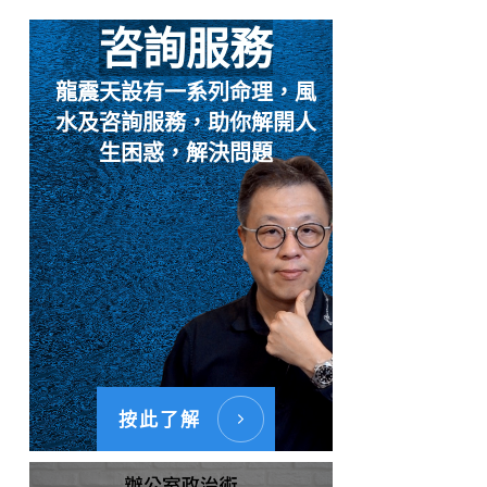
咨詢服務
龍震天設有一系列命理，風
水及咨詢服務，助你解開人
生困惑，解決問題
按此了解