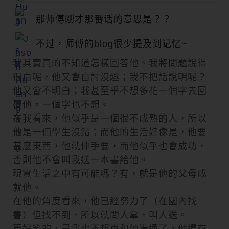
那师傅刚才那番话的意思是？？
不过，师傅的blog很少提及到记忆~
我其實真的不知道怎樣回答他。我將問題說得
很白呢，他又會自討沒趣；我不把話說明呢？
他又會不明白；我甚至乎不想多花一個字去回
覆他，一個字也不想。
在我看來，他似乎是一個很不成熟的人，所以
他是一個學生沒錯；而他的生活好像是，他要
甚麼東西，他就伸手要，而他似乎也會成功，
否則他不會叫我送一本書給他。
現實生活之中有可能嗎？有，就是他的父母成
就他。
在他的角度看來，他已經努力了（在國內找
書）但找不到，所以就問人拿，叫人送。
更好笑的，是我也不想再和他溝通了，他還有