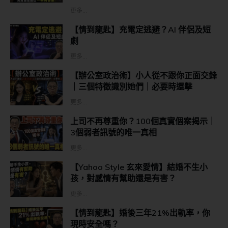
更多...
【情到龍匙】充電定逃避？AI 伴侶及短
劇
更多...
【辦公室政治術】小人從不跟你正面交鋒
｜三個特徵識別她們｜必要時還擊
更多...
上司不再尊重你？100個真實個案揭示｜
3個弱者訊號的唯一真相
更多...
【Yahoo Style 玄來愛情】結婚不生小
孩，對感情有幫助還是有害？
更多...
【情到龍匙】婚後三年21%出軌率，你
現時安全嗎？