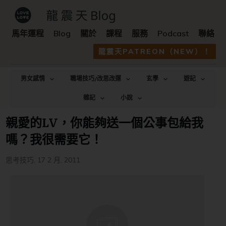
馬年運程
Blog
關於
課程
服務
Podcast
聯絡
龍震天PATREON（NEW）！
男女感情
職場技巧/改思改運
玄學
遊記
雜記
小說
親愛的LV，你能夠送一個公事包給我
嗎？我很需要它！
思考技巧
,
17 2 月, 2011