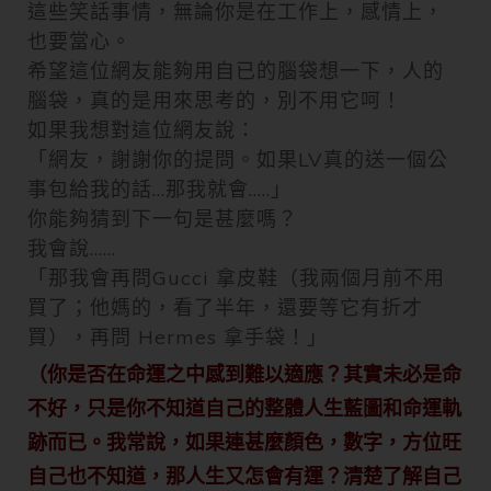
這些笑話事情，無論你是在工作上，感情上，
也要當心。
希望這位網友能夠用自已的腦袋想一下，人的
腦袋，真的是用來思考的，別不用它呵！
如果我想對這位網友說：
「網友，謝謝你的提問。如果LV真的送一個公
事包給我的話…那我就會…..」
你能夠猜到下一句是甚麼嗎？
我會說……
「那我會再問Gucci 拿皮鞋（我兩個月前不用
買了；他媽的，看了半年，還要等它有折才
買），再問 Hermes 拿手袋！」
（你是否在命運之中感到難以適應？其實未必是命
不好，只是你不知道自己的整體人生藍圖和命運軌
跡而已。我常說，如果連甚麼顏色，數字，方位旺
自己也不知道，那人生又怎會有運？清楚了解自己