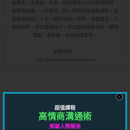
龍震天，玄學家，作家，擅長替客人分析感情問題，
推算姻緣運，一生運程，同一時間也是課程講師；出
版書籍超過三十本，題材包括心理學，身體語言，行
為解碼學，男女感情技巧，男女感情個案分析，感情
理論，潛意識，改思改運等等。
服務詳覽：
http://lungcourse.com/service
超值課程
高情商溝通術
解鎖人際關係