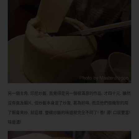
另一個主角, 印尼炒飯, 我覺得是另一個很滿意的作品, 才四十元, 雖然
沒有蛋及蝦片, 但炒飯本身混了炒蛋, 甚為好味, 而且他們很機智的用
了蝦膏來炒, 就這樣, 整碟炒飯的味道就完全不同了! 香! 滑! 口感豐富!
味道濃!