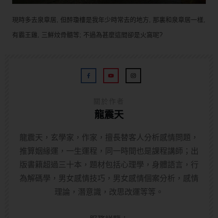
現時多去泉章居, 但醉瓊樓是我年少時常去的地方, 那裏和泉章居一樣,
有霸王雞, 三鮮炆骨髓等; 不過為甚麼這間卻是火窩呢?
關於作者
龍震天
龍震天，玄學家，作家，擅長替客人分析感情問題，
推算姻緣運，一生運程，同一時間也是課程講師；出
版書籍超過三十本，題材包括心理學，身體語言，行
為解碼學，男女感情技巧，男女感情個案分析，感情
理論，潛意識，改思改運等等。