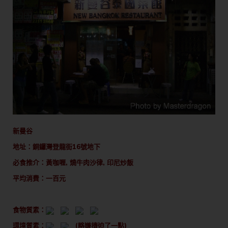
新曼谷
地址：銅鑼灣登龍街16號地下
必食推介：黃咖喱, 燒牛肉沙律, 印尼炒飯
平均消費：一百元
食物質素：
環境質素：
(略嫌擠迫了一點)