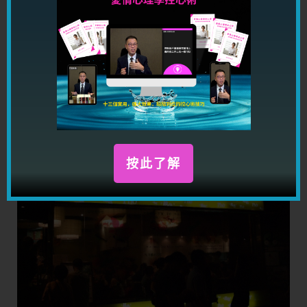
五個太極：特登都去
六個太極：一生必去
BONUS BLOG：登龍街好多食肆
食完飯, 又到行街街既時候了, 我發覺原來登龍街也有很多食肆, 其中
應該不乏好去處, 例如以下這間 "越色":
按此了解