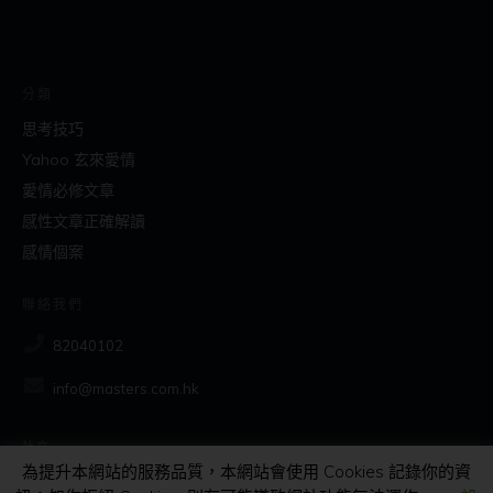
分類
思考技巧
Yahoo 玄來愛情
愛情必修文章
感性文章正確解讀
感情個案
聯絡我們
82040102
info@masters.com.hk
社交
為提升本網站的服務品質，本網站會使用 Cookies 記錄你的資