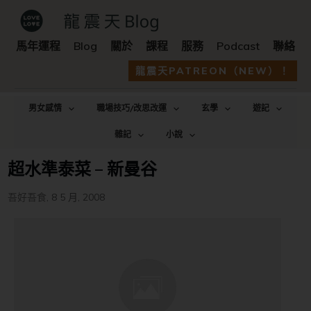
馬年運程
Blog
關於
課程
服務
Podcast
聯絡
龍震天PATREON（NEW）！
男女感情
職場技巧/改思改運
玄學
遊記
雜記
小說
超水準泰菜 – 新曼谷
吾好吾食
,
8 5 月, 2008