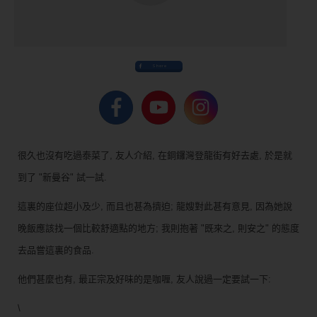
Share
很久也沒有吃過泰菜了, 友人介紹, 在銅鑼灣登龍街有好去處, 於是就
到了 "新曼谷" 試一試.
這裏的座位超小及少, 而且也甚為擠迫; 龍嫂對此甚有意見, 因為她說
晚飯應該找一個比較舒適點的地方; 我則抱著 "既來之, 則安之" 的態度
去品嘗這裏的食品.
他們甚麼也有, 最正宗及好味的是咖喱, 友人說過一定要試一下:
\