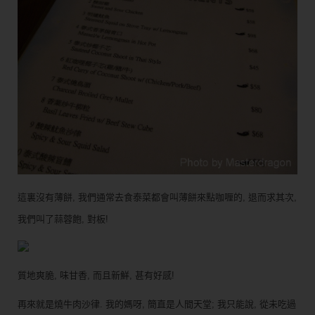
這裏沒有薄餅, 我們通常去食泰菜都會叫薄餅來點咖喱的, 退而求其次,
我們叫了蒜蓉飽, 對板!
質地爽脆, 味甘香, 而且新鮮, 甚有好感!
再來就是燒牛肉沙律. 我的媽呀, 簡直是人間天堂; 我只能說, 從未吃過