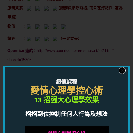
服務質素：
(服務員招呼有禮, 而且甚好記性, 甚為
專業)
物值 ：
總評 ：
（一定要去）
Openrice 連結：
http://www.openrice.com/restaurant/sr2.htm?
shopid=15305
（分數指南：以六個太極最好，無太極最差。）
超值課程
無太極：一生不去
愛情心理學控心術
一個太極：被迫才去
13 招强大心理學效果
兩個太極：免費才去
招招到位控制任何人行為及想法
三個太極：可以一去
四個太極：一定要去