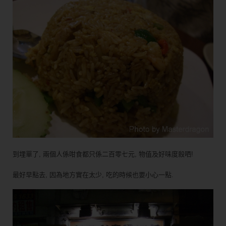
到埋單了, 兩個人係咁食都只係二百零七元, 物值及好味度殺哂!
最好早點去, 因為地方實在太少, 吃的時候也要小心一點.