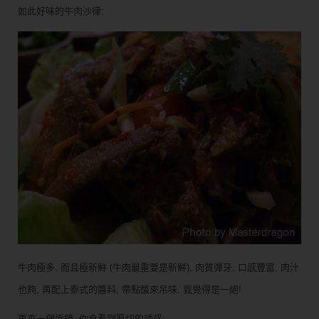
如此好味的牛肉沙律:
牛肉極多, 而且極新鮮 (牛肉最重要是新鮮), 肉質彈牙, 口感豐富, 肉汁
也夠, 再配上泰式的醬料, 帶點酸來吊味, 我覺得是一絕!
再來一個近鏡, 你會看到厚切的誘惑: