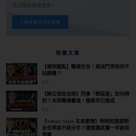
自己應該要做甚麼。
了解龍震天咨詢服務
相關文章
【情到龍匙】職場生存｜兩派鬥爭如何不
站錯邊？
更多...
【辦公室政治術】同事「微惡意」如何辨
別？未到職場霸凌，傷害早已造成
更多...
【Yahoo Style 玄來愛情】明明知道卻問
全世界該不該分手？潛意識其實一早就有
答案