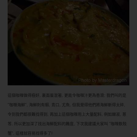
這個咖喱做得極好, 裏面蛋混著, 更能令咖喱汁更為香滑; 我們叫的是
"咖喱海鮮", 海鮮則有蝦, 青口, 尤魚, 但我覺得他們將海鮮斬得太碎,
令到我們都很難找得到, 再加上這個咖喱用上大量配料, 例如棘淑, 蔥
等, 所以更加深了找出海鮮配料的難度, 下次我建議大家叫 "咖喱軟殼
蟹", 這樣就容易找得多了!