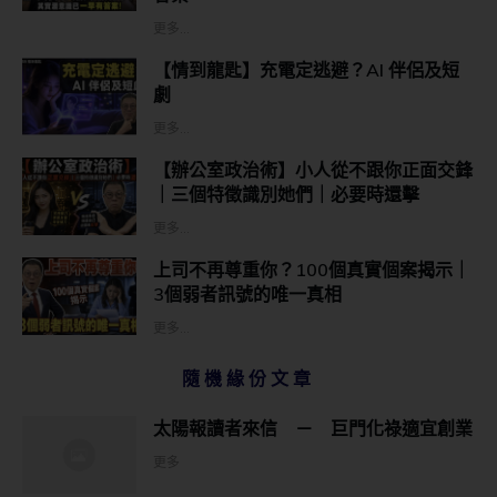
更多...
【情到龍匙】充電定逃避？AI 伴侶及短
劇
更多...
【辦公室政治術】小人從不跟你正面交鋒
｜三個特徵識別她們｜必要時還擊
更多...
上司不再尊重你？100個真實個案揭示｜
3個弱者訊號的唯一真相
更多...
隨機緣份文章
太陽報讀者來信 － 巨門化祿適宜創業
更多