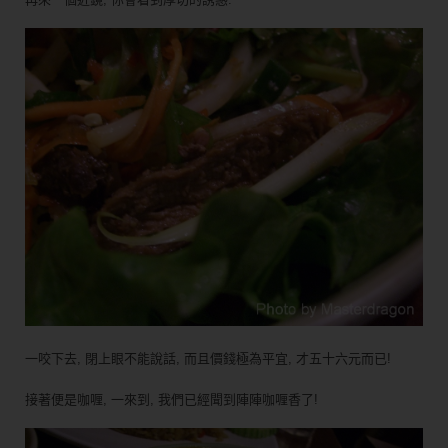
一咬下去, 閉上眼不能說話, 而且價錢極為平宜, 才五十六元而已!
接著便是咖喱, 一來到, 我們已經聞到陣陣咖喱香了!