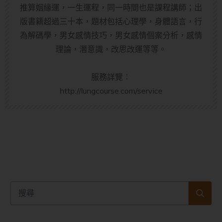
推算姻緣運，一生運程，同一時間也是課程講師；出
版書籍超過三十本，題材包括心理學，身體語言，行
為解碼學，男女感情技巧，男女感情個案分析，感情
理論，潛意識，改思改運等等。
服務詳覽：
http://lungcourse.com/service