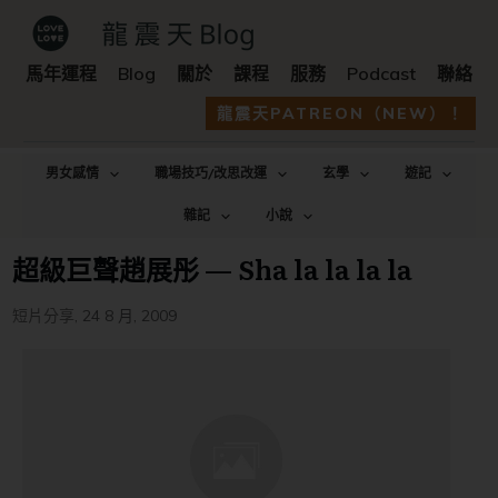
馬年運程
Blog
關於
課程
服務
Podcast
聯絡
龍震天PATREON（NEW）！
男女感情
職場技巧/改思改運
玄學
遊記
雜記
小說
超級巨聲趙展彤 — Sha la la la la
短片分享
,
24 8 月, 2009