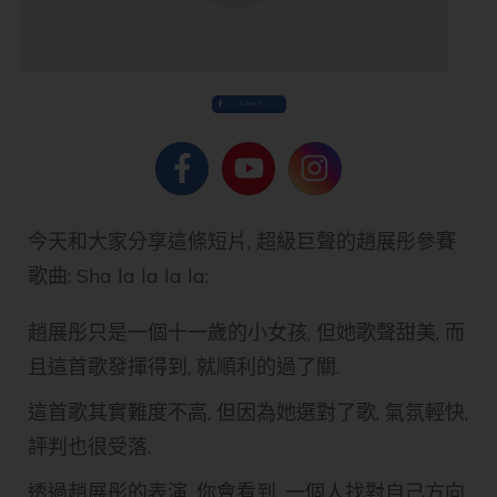
Share
今天和大家分享這條短片, 超級巨聲的趙展彤參賽
歌曲: Sha la la la la:
趙展彤只是一個十一歲的小女孩, 但她歌聲甜美, 而
且這首歌發揮得到, 就順利的過了關.
這首歌其實難度不高, 但因為她選對了歌, 氣氛輕快,
評判也很受落.
透過趙展彤的表演, 你會看到, 一個人找對自己方向