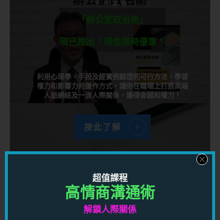
千呼萬喚
「辦公室政治術」
現已推出！現做限時優惠！
利用心理學，手段及經實例驗證的可行方法，學習
權力和影響力的運作方式，讓你在職場上打造高端
人脈網絡及一流人際關係，獲得金錢和權力！
按此了解
千呼萬喚
超值課程
「高情商溝通術」
高情商溝通術
現已推出！
解鎖人際關係