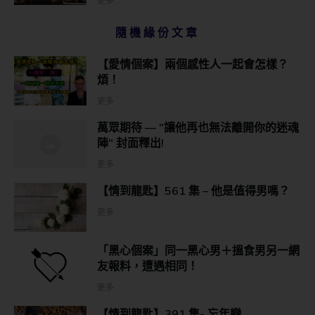
更多...
隨機緣份文章
【愛情個案】兩個感性人一起會怎樣？
煩！
更多
萬眾期待 — "讓他再也無法離開你的迷魂
陣" 封面釋出!
更多
【情到龍匙】561 集 – 他是值得男嗎？
更多
「黑心個案」同一黑心男＋搵食男另一網
友報料，遭遇相同！
更多
【情到龍匙】391 集- 忘年戀