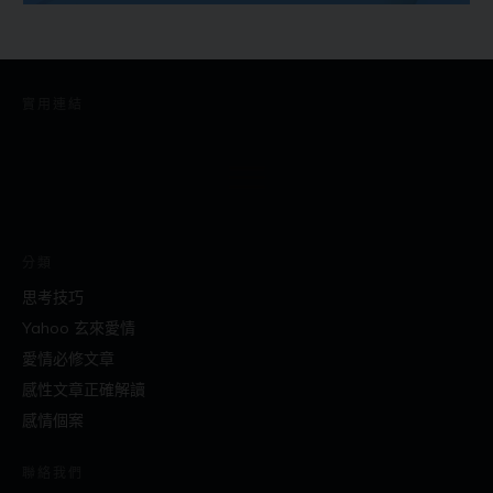
實用連結
分類
思考技巧
Yahoo 玄來愛情
愛情必修文章
感性文章正確解讀
感情個案
聯絡我們