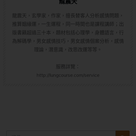
龍震天
龍震天，玄學家，作家，擅長替客人分析感情問題，
推算姻緣運，一生運程，同一時間也是課程講師；出
版書籍超過三十本，題材包括心理學，身體語言，行
為解碼學，男女感情技巧，男女感情個案分析，感情
理論，潛意識，改思改運等等。
服務詳覽：
http://lungcourse.com/service