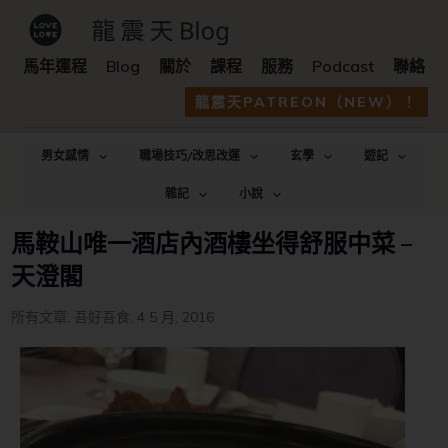
馬年運程
Blog
關於
課程
服務
Podcast
聯絡
龍震天PATREON（NEW）！
男女感情
職場技巧/改思改運
玄學
遊記
雜記
小說
馬鞍山唯一酒店內酒樓坐得舒服中菜 –
天澄閣
所有文章
,
吾好吾食
,
4 5 月, 2016