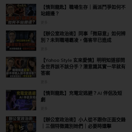
【情到龍匙】職場生存｜兩派鬥爭如何不
站錯邊？
更多...
【辦公室政治術】同事「微惡意」如何辨
別？未到職場霸凌，傷害早已造成
更多...
【Yahoo Style 玄來愛情】明明知道卻問
全世界該不該分手？潛意識其實一早就有
答案
更多...
【情到龍匙】充電定逃避？AI 伴侶及短
劇
更多...
【辦公室政治術】小人從不跟你正面交鋒
｜三個特徵識別她們｜必要時還擊