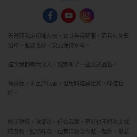
天澄閣我定期都有去，貪其坐得舒服，而且有免費
泊車，服務也好，菜式保持水準。
這次我們有六個人，就散叫了一些菜式品嘗。
荷葉飯，未至於很香，但用料還算足夠，味道也
好。
啫啫雞煲，味偏淡，但合我意，現時也不想吃太咸
的食物，雖然味淡，但有洋䓤及冬菇一起炒，很惹