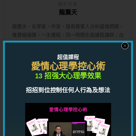
關於作者
龍震天
龍震天，玄學家，作家，擅長替客人分析感情問題，
推算姻緣運，一生運程，同一時間也是課程講師；出
版書籍超過三十本，題材包括心理學，身體語言，行
為解碼學，男女感情技巧，男女感情個案分析，感情
超值課程
理論，潛意識，改思改運等等。
愛情心理學控心術
13 招强大心理學效果
服務詳覽：
http://lungcourse.com/service
招招到位控制任何人行為及想法