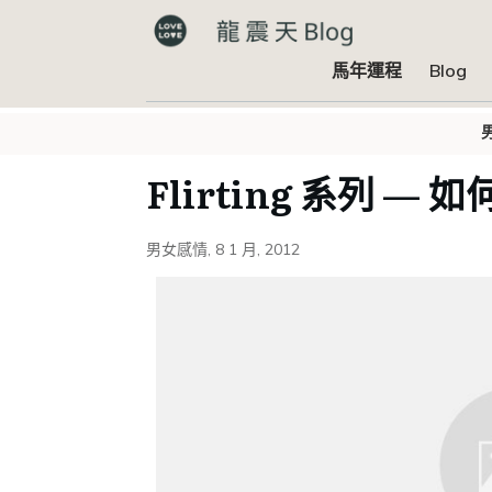
馬年運程
Blog
Flirting 系列 — 
男女感情
,
8 1 月, 2012