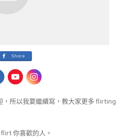
Share
歡迎，所以我要繼續寫，教大家更多 flirting
irt 你喜歡的人。