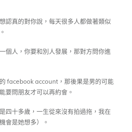
想認真的對你說，每天很多人都做著類似
。
一個人，你要和別人發展，那對方問你進
acebook account，那後果是男的可能
能要問朋友才可以再約會。
是四十多歲，一生從來沒有拍過拖，我在
機會是她想多）。