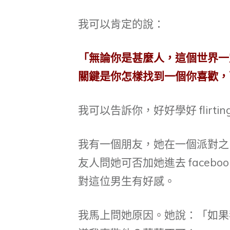
我可以肯定的說：
「無論你是甚麼人，這個世界一
關鍵是你怎樣找到一個你喜歡，
我可以告訴你，好好學好 flir
我有一個朋友，她在一個派對之
友人問她可否加她進去 faceb
對這位男生有好感。
我馬上問她原因。她說：「如果我給他