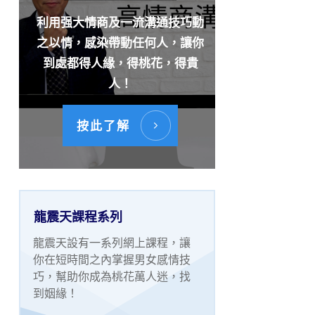
利用强大情商及一流溝通技巧動
之以情，感染帶動任何人，讓你
到處都得人緣，得桃花，得貴
人！
按此了解
龍震天課程系列
龍震天設有一系列網上課程，讓
你在短時間之內掌握男女感情技
巧，幫助你成為桃花萬人迷，找
到姻緣！