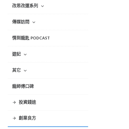
改思改運系列
傳媒訪問
情到龍匙 PODCAST
遊記
其它
龍師傅口碑
投資錢途
創業良方