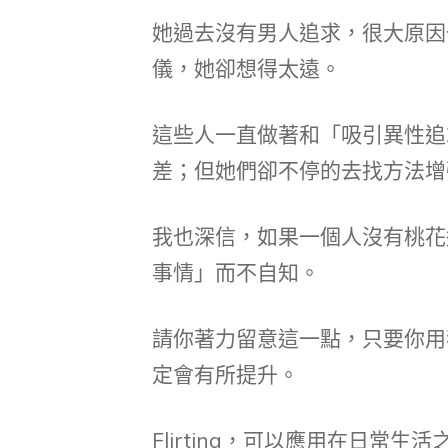
她過去沒有男人追求，很大原因
儀，她卻想得太遠。
這些人一直做著和「吸引異性追
差；但她們卻不停的去找方法增
我也深信，如果一個人沒有桃花
事情」而不自知。
請你著力留意這一點，只要你用
定會有所提升。
Flirting，可以應用在日常