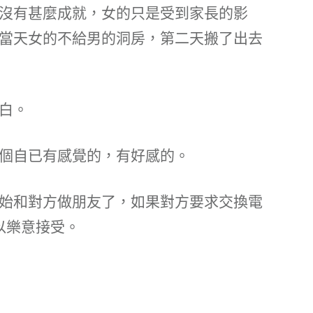
沒有甚麼成就，女的只是受到家長的影
當天女的不給男的洞房，第二天搬了出去
白。
個自已有感覺的，有好感的。
始和對方做朋友了，如果對方要求交換電
可以樂意接受。