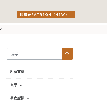
龍震天PATREON（NEW）！
所有文章
玄學
男女感情