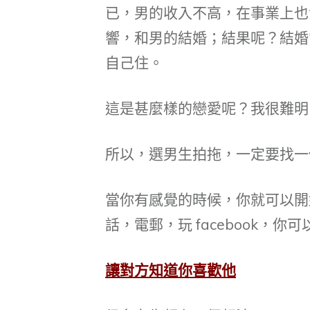
已，男的收入不高，在事業上也
響，和男的結婚；結果呢？結婚
自己住。
這是甚麼樣的戀愛呢？我很難明
所以，選男生拍拖，一定要找一
當你有感覺的時候，你就可以開
話，電郵，玩 facebook，你
讓對方知道你喜歡他