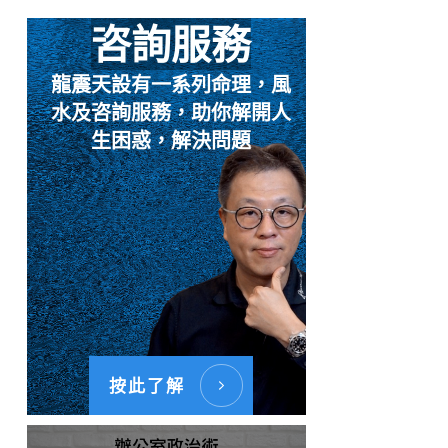
咨詢服務
龍震天設有一系列命理，風
水及咨詢服務，助你解開人
生困惑，解決問題
按此了解