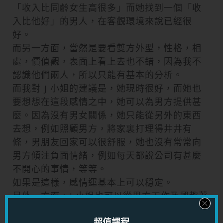
「收入比同齡女生高很多」而她找到一個「收
入比他好」的男人，在客觀環境來說已經很
好。
而另一方面，當然是要看雙方外型，性格，相
處，價值觀，表面上看上去也不錯，因為我不
認識他們兩人，所以只能有基本的分析。
而我對 J 小姐的建議是，她現時很好，而她也
要想想在這段感情之中，她可以為男方提供甚
麼。因為沒有男女關係，她只能從另外的東西
去想，例如照顧男方，將家裏打理得井井有
條，男朋友回家可以很舒服，她也沒有常常向
男方傾注負面情緒，例如每天都說公司有甚麼
不開心的事情，等等。
如果是這樣，感情運基本上可以穏定。
另外一方面，J 小姐也可以從男方工作及興趣著
手。這樣可以讓女方有更多機會進入男方的世
界。女方可以著力留意男方工作有關的東西，
超值課程