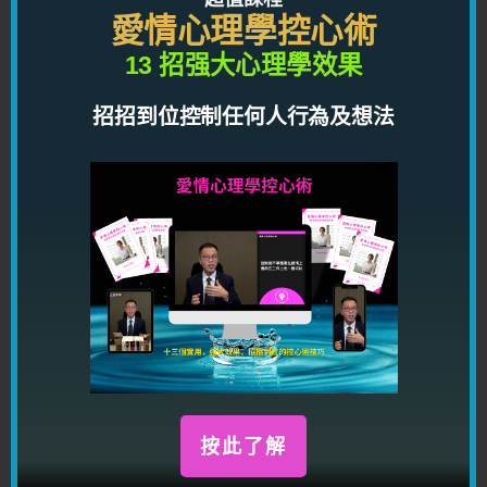
愛情心理學控心術
這是我常說的事情。例如男方是做設計，女方
會否為男方留意最新的設計雜誌，設計網站，
13 招强大心理學效果
設計界的新聞，當有新消息可以主動告訴男
招招到位控制任何人行為及想法
方。又例如男方喜歡打機，女方會否留意到新
遊戲或新遊戲機公佈時適時通知男方。
這些都是女方可以做的事情。
（謝謝你用心收看文章，免費網誌分享，請讚好以
作為對我的支持。）
（加我進 facebook，讓你從此交上好運：
http://facebook.com/lungchuntin1
（你是否在感情路上，事業路上遇到問題？其實未
必是你的命格不好，只是你不知道自己的整體人生
藍圖和命運軌跡而已。如果連自己最旺的顏色，數
按此了解
字，方位都不知道，那怎樣會有運氣？在我看來，