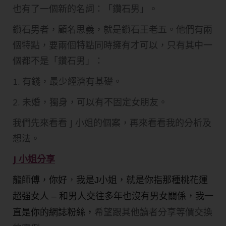
也有了一個新的名詞：「鑽石男」。
鑽石男者，顧名思義，就是鑽石王老五。他們有兩
個特點，要兩個特點同時擁有才可以，只有其中一
個都不是「鑽石男」：
1. 有錢，最少經濟有基礎。
2. 未婚，獨身，可以有不固定女朋友。
我們先來看看 J 小姐的個案，再來看看我的分析及
想法。
J 小姐分享
，
龍師傅，你好
我是J小姐，就是你指那種桃花運
超强女人 – 和男人交往多年也沒有男女關係，我一
希望跟其他讀者分享等價交換
直是你的網誌粉絲，