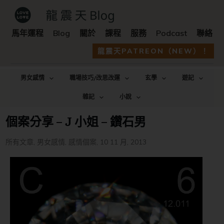
馬年運程
Blog
關於
課程
服務
Podcast
聯絡
龍震天PATREON（NEW）！
男女感情
職場技巧/改思改運
玄學
遊記
雜記
小說
個案分享 – J 小姐 – 鑽石男
所有文章
,
男女感情
,
感情個案
,
10 11 月, 2013