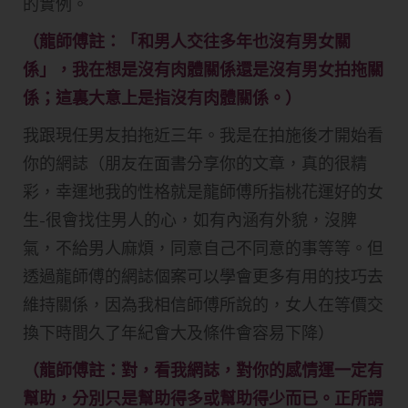
的實例。
（龍師傅註：「和男人交往多年也沒有男女關
係」，我在想是沒有肉體關係還是沒有男女拍拖關
係；這裏大意上是指沒有肉體關係。）
我跟現任男友拍拖近三年。我是在拍施後才開始看
你的網誌（
朋友在面書分享你的文章，真的很精
彩，
幸運地我的性格就是龍師傅所指桃花運好的女
生-
很會找住男人的心，如有內涵有外貌，沒脾
氣，不給男人麻煩，
同意自己不同意的事等等。
但
透過龍師傅的網誌個案可以學會更多有用的技巧去
維持關係，
因為我相信師傅所說的，
女人在等價交
換下時間久了年紀會大及條件會容易下降）
（龍師傅註：對，看我網誌，對你的感情運一定有
幫助，分別只是幫助得多或幫助得少而已。正所謂