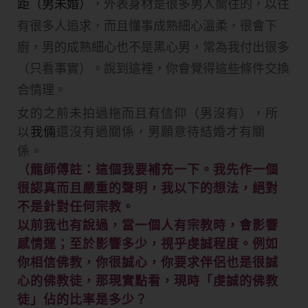
，
外表身材是很多男人嚮往的，以往
距（男未婚）
有很多人追求，
而且懂事成熟細心溫柔，很會下
廚，男的成熟細心也不是黑心男，
常為我付出很多
（只看事實）。說到這裡，
你會覺得這些條件交換
合情理。
女的之前未拍過拖而且有信仰（男沒有），所
以
還沒有過關係，男願意待結婚才有關
我倆
係。
（龍師傅註：這個我要補充一下。我先作一個
很認真而且嚴重的聲明，我以下的想法，絕對
不是針對任何宗教。
以前我也有說過，當一個人有宗教時，會影響
感情運；至於影響多少，視乎虔誠程度。例如
你相信佛教，你很誠心，你要求伴侶也是很誠
心的佛教徒，那現實點看，現時「虔誠的佛教
徒」佔的比率是多少？