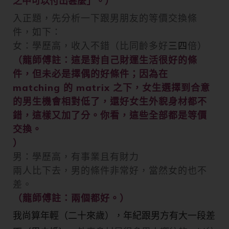
之中可以付出甚麼」。）
入正題，先分析一下跟男朋友的等價交換條
件，如下：
女：學歷高，收入不錯（比同齡多好
倍）
三四
（龍師傅註：這是對自己財運生活很好的條
件，但未必是擇偶的好條件；因為在
matching 的 matrix 之下，女生選擇到合意
的男生機會相對低了，還好女生外貎身材都不
錯，這樣又加了分。你看，這些全部都是等價
交換。
）
男：學歷高，有事業且有財力
兩人比下去，男的條件非常好，當然女的也不
差。
（龍師傅註：兩個都好。）
我尚算
年輕（二十來歲），年紀跟男方有
大
一段差