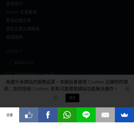
思考技巧
Yahoo 玄來愛情
愛情必修文章
感性文章正確解讀
感情個案
聯絡我們
82040102
info@masters.com.hk
為提升本網站的服務品質，本網站會使用 Cookies 記錄你的資
訊；如你拒絕 Cookies, 則有可能導致網站功能無法運作。
設
社交
定
接受
分享