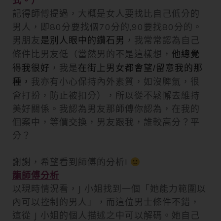
式。）
記得師傅提過，大概是女人要找比自己低分的
男人，
即80分要找個70分的,90要找80分的。
男朋友
，我常常認為自己
是別人眼中的鑽石男
條件比男友低（當然男的不是這樣想，
他總覺
，我是
得我很好
在街上男女都會望/留意我的那
我亦有小心保持內外素質，如沒脾氣，很
種，
會打扮，防止被扣分），
所以從不鬆懈去維持
美好關係。我認為男友那師傅你認為，
在我的
個案中，等價交換，男友跟我，誰較高分？平
分？
謝謝，希望看到師傅的分析!
龍師傅分析
以現時情況看，J 小姐找到一個「她能力範圍以
內可以控制的男人」，而這位男士條件不錯，
這從 J 小姐的個人描述之中可以解碼。她自己