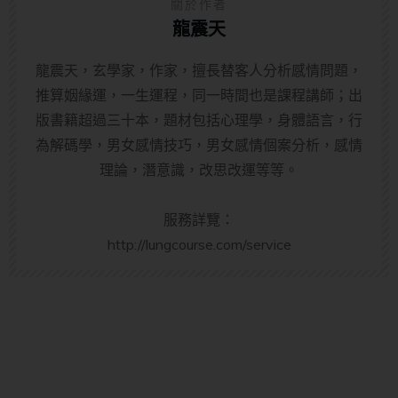
關於作者
龍震天
龍震天，玄學家，作家，擅長替客人分析感情問題，
推算姻緣運，一生運程，同一時間也是課程講師；出
版書籍超過三十本，題材包括心理學，身體語言，行
為解碼學，男女感情技巧，男女感情個案分析，感情
理論，潛意識，改思改運等等。
服務詳覽：
http://lungcourse.com/service