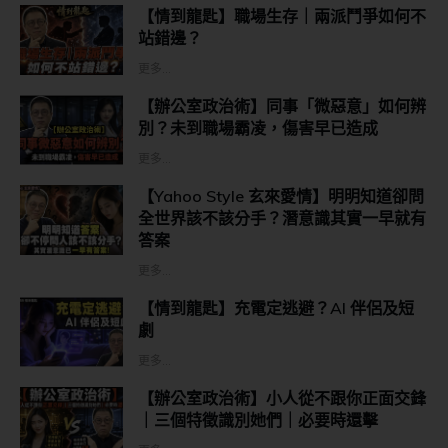
【情到龍匙】職場生存｜兩派鬥爭如何不
站錯邊？
更多...
【辦公室政治術】同事「微惡意」如何辨
別？未到職場霸凌，傷害早已造成
更多...
【Yahoo Style 玄來愛情】明明知道卻問
全世界該不該分手？潛意識其實一早就有
答案
更多...
【情到龍匙】充電定逃避？AI 伴侶及短
劇
更多...
【辦公室政治術】小人從不跟你正面交鋒
｜三個特徵識別她們｜必要時還擊