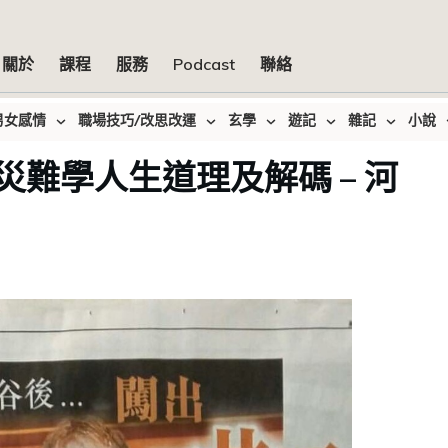
關於
課程
服務
Podcast
聯絡
男女感情
職場技巧/改思改運
玄學
遊記
雜記
小說
s 公關災難學人生道理及解碼 – 河