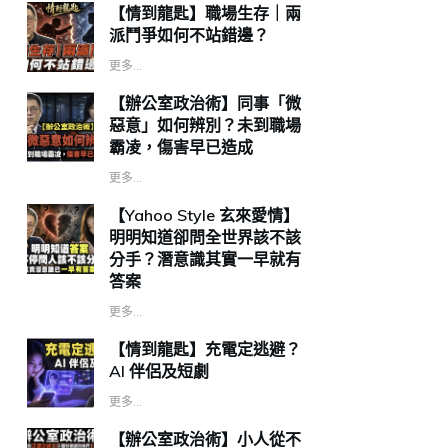
【情到龍匙】職場生存｜兩
派鬥爭如何不站錯邊？
更多...
【辦公室政治術】同事「微
惡意」如何辨別？未到職場
霸凌，傷害早已造成
更多...
【Yahoo Style 玄來愛情】
明明知道卻問全世界該不該
分手？潛意識其實一早就有
答案
更多...
【情到龍匙】充電定逃避？
AI 伴侶及短劇
更多...
【辦公室政治術】小人從不