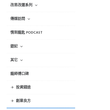
改思改運系列
傳媒訪問
情到龍匙 PODCAST
遊記
其它
龍師傅口碑
投資錢途
創業良方