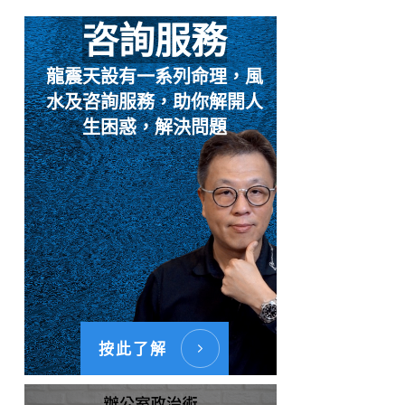
咨詢服務
龍震天設有一系列命理，風
水及咨詢服務，助你解開人
生困惑，解決問題
按此了解