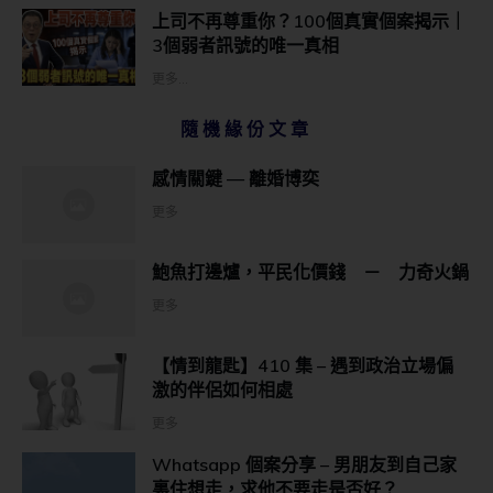
上司不再尊重你？100個真實個案揭示｜
3個弱者訊號的唯一真相
更多...
隨機緣份文章
感情關鍵 — 離婚博奕
更多
鮑魚打邊爐，平民化價錢 － 力奇火鍋
更多
【情到龍匙】410 集 – 遇到政治立場偏
激的伴侶如何相處
更多
Whatsapp 個案分享 – 男朋友到自己家
裏住想走，求他不要走是否好？