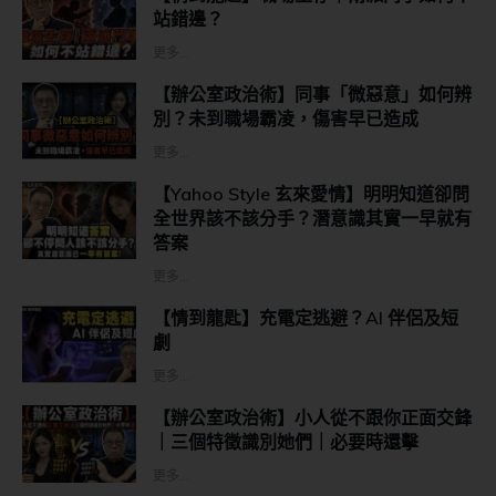
站錯邊？
更多...
【辦公室政治術】同事「微惡意」如何辨
別？未到職場霸凌，傷害早已造成
更多...
【Yahoo Style 玄來愛情】明明知道卻問
全世界該不該分手？潛意識其實一早就有
答案
更多...
【情到龍匙】充電定逃避？AI 伴侶及短
劇
更多...
【辦公室政治術】小人從不跟你正面交鋒
｜三個特徵識別她們｜必要時還擊
更多...