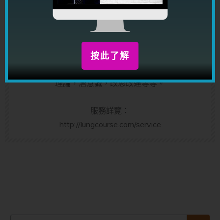
龍震天
龍震天，玄學家，作家，擅長替客人分析感情問題，
推算姻緣運，一生運程，同一時間也是課程講師；出
按此了解
版書籍超過三十本，題材包括心理學，身體語言，行
為解碼學，男女感情技巧，男女感情個案分析，感情
理論，潛意識，改思改運等等。
服務詳覽：
http://lungcourse.com/service