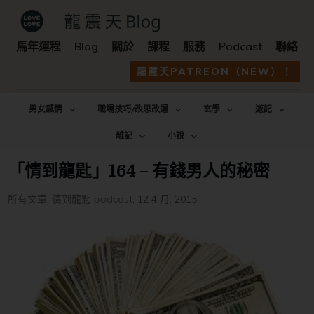
馬年運程
Blog
關於
課程
服務
Podcast
聯絡
龍震天PATREON（NEW）！
男女感情
職場技巧/改思改運
玄學
遊記
雜記
小說
「情到龍匙」164 – 有錢男人的秘密
所有文章
,
情到龍匙 podcast
,
12 4 月, 2015