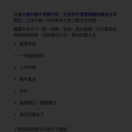
其實
大部份都不是運不好
，而是
你不清楚問題的解決方法
而已
；方法不通，任你有多大努力都沒有用處。
龍震天有以下一對一命理，咨詢，風水服務，可以幫助你
突破現時困境，找到解決方法，幫你改變人生：
感情咨詢
一生運程詳批
工作咨詢
陽宅風水
改名
婚嫁擇日，搬遷擇日
擇日剖腹生子
了解服務詳情可以按以下連結：