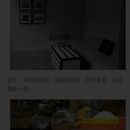
好了，去到芭堤雅，張龍記對面，有芒果賣，又試
著影一張。