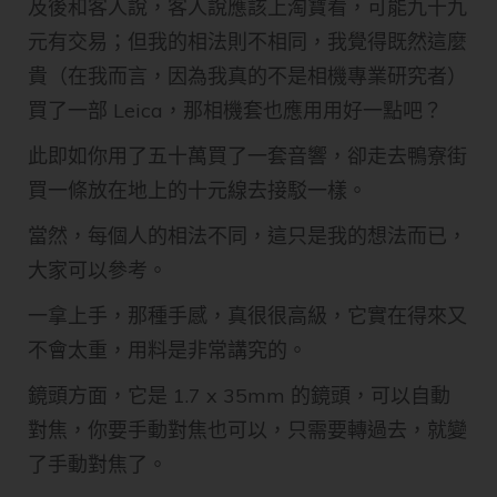
及後和客人說，客人說應該上淘寶看，可能九十九
元有交易；但我的相法則不相同，我覺得既然這麼
貴（在我而言，因為我真的不是相機專業研究者）
買了一部 Leica，那相機套也應用用好一點吧？
此即如你用了五十萬買了一套音響，卻走去鴨寮街
買一條放在地上的十元線去接駁一樣。
當然，每個人的相法不同，這只是我的想法而已，
大家可以參考。
一拿上手，那種手感，真很很高級，它實在得來又
不會太重，用料是非常講究的。
鏡頭方面，它是 1.7 x 35mm 的鏡頭，可以自動
對焦，你要手動對焦也可以，只需要轉過去，就變
了手動對焦了。