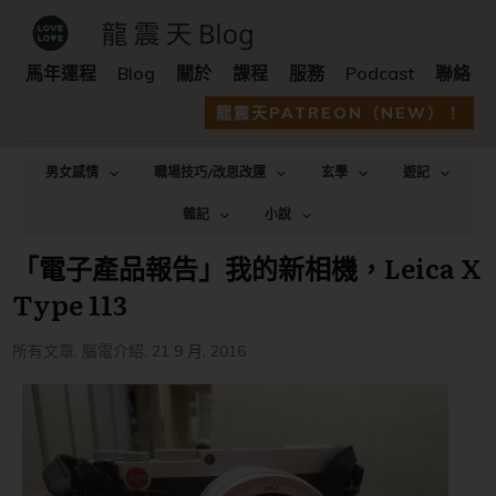
馬年運程
Blog
關於
課程
服務
Podcast
聯絡
龍震天PATREON（NEW）！
男女感情
職場技巧/改思改運
玄學
遊記
雜記
小說
「電子產品報告」我的新相機，Leica X
Type 113
所有文章
,
腦電介紹
,
21 9 月, 2016