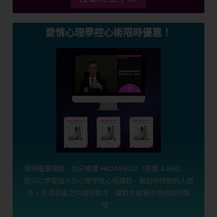
愛情心理學控心術限時優惠！
限時優惠期間，你只需要 HKD489.00（原價 4,960），
就可以學習强大的心理學控心術課程，幫助你控制別人想
法，在潛意識之中調校對方，讓對方做著你想他做的事
情！