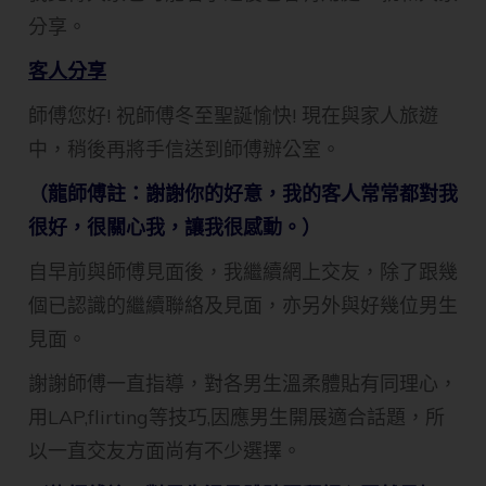
分享。
客人分享
​師傅您好! 祝師傅冬至聖誕愉快! 現在與家人旅遊
中，稍後再將手信送到師傅辦公室。
（龍師傅註：謝謝你的好意，我的客人常常都對我
很好，很關心我，讓我很感動。）
自早前與師傅見面後，我繼續網上交友，除了跟幾
個已認識的繼續聯絡及見面，亦另外與好幾位男生
見面。
謝謝師傅一直指導，對各男生溫柔體貼有同理心，
用LAP,flirting等技巧,因應男生開展適合話題，所
以一直交友方面尚有不少選擇。