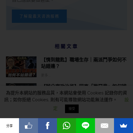
了解龍震天咨詢服務
相關文章
【情到龍匙】職場生存｜兩派鬥爭如何不
站錯邊？
更多...
【辦公室政治術】同事「微惡意」如何辨
為提升本網站的服務品質，本網站會使用 Cookies 記錄你的資
別？未到職場霸凌，傷害早已造成
訊；如你拒絕 Cookies, 則有可能導致網站功能無法運作。
設
更多...
定
接受
【Yahoo Style 玄來愛情】明明知道卻問
全世界該不該分手？潛意識其實一早就有
分享
答案