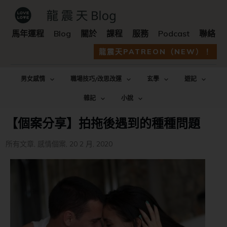
馬年運程
Blog
關於
課程
服務
Podcast
聯絡
龍震天PATREON（NEW）！
男女感情
職場技巧/改思改運
玄學
遊記
雜記
小說
【個案分享】拍拖後遇到的種種問題
所有文章
,
感情個案
,
20 2 月, 2020