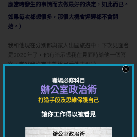
應當時發生的事情而去做最好的決定，如此而已。
如果每次都想很多，那很大機會遲遲都不會開
始。）
我和他現在分別都與家人出國旅遊中，下次見面會
是2020年了，他有暗示想我在見面時給他一個答
案，當然我沒有表態說是看他表現啦...
（龍師傅註：其實他表白了，開始真的無妨，當給
職場必修科目
自己一個機會，你也不用很露骨說可以，只需要暗
辦公室政治術
示就可以了。）
打造手段及思維保護自己
讓你工作得以被看見
P.S. 另外，之前會面師傅看過我與其他男生對話，
有趣的是覺得比較真誠做大公司的那位男生在一次
他主動提出的約會之後，隔了數天忽然冷淡及消失