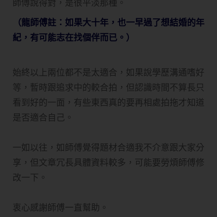
師傅說得對，是很平淡那種。
（龍師傅註：如果大十年，也一早過了想結婚的年
紀，有可能志在找個伴而已。）
始終以上兩位都不是太適合，如果說學歷溝通嗜好
等，暫時跟追求中的較合拍，但認識時間不算長只
看到好的一面，有些東西真的要再相處拍拖才知道
是否適合自己。
一如以往，如師傅覺得題材合適我不介意跟大家分
享，但文章冗長具體資料較多，可能要勞煩師傅修
改一下。
衷心感謝師傅一直幫助。