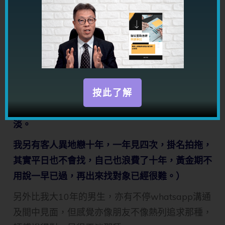
了，可能是多線發展或已有另一半，那並沒有太可
惜，因為那男生是星期一至五在內地工作，我亦沒
有對他了解非常深入，所以女生們真的不用太認
真。
（龍師傅註：真誠當然是好，但星期一至五都到內
按此了解
地長期工作，即使一起也沒有很大意思，因為見面
太少，很難去深入了解，即使拍拖，感情也會很
淡。
​我另有客人異地戀十年，一年見四次，掛名拍拖，
其實平日也不會找，自己也浪費了十年，黃金期不
用說一早已過，再出來找對象已經很難。）
另外比我大10年的男生，亦有不停whatsapp溝通
及間中見面，但感覺亦像朋友不像熱列追求那種，