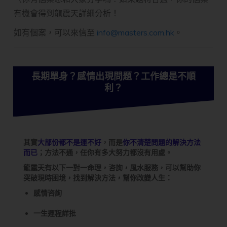
有機會得到龍震天詳細分析！
如有個案，可以來信至
info@masters.com.hk
。
長期單身？感情出現問題？工作總是不順
利？
其實
大部份都不是運不好
，而是
你不清楚問題的解決方法
而已
；方法不通，任你有多大努力都沒有用處。
龍震天有以下一對一命理，咨詢，風水服務，可以幫助你
突破現時困境，找到解決方法，幫你改變人生：
感情咨詢
一生運程詳批