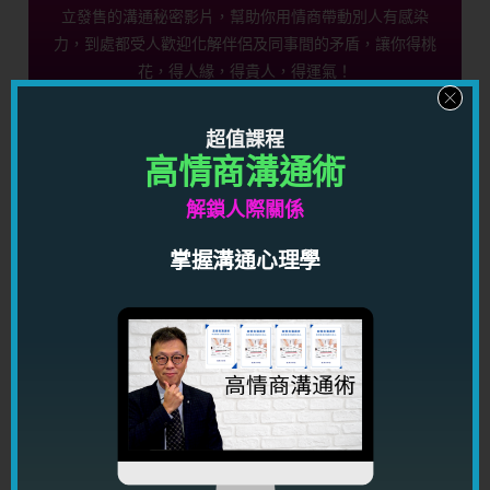
立發售的溝通秘密影片，幫助你用情商帶動別人有感染
力，到處都受人歡迎化解伴侶及同事間的矛盾，讓你得桃
花，得人緣，得貴人，得運氣！
按此馬上了解
超值課程
高情商溝通術
愛情心理學控心術限時優惠！
解鎖人際關係
掌握溝通心理學