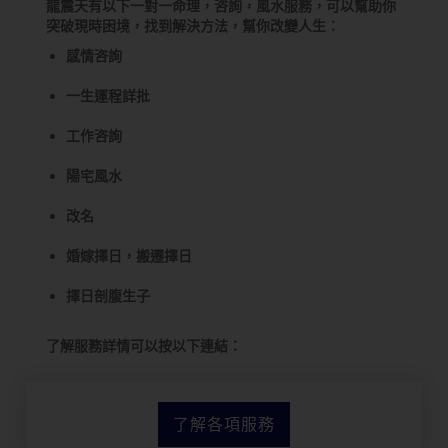
龍震天有以下一對一命理，咨詢，風水服務，可以幫助你
突破現時困境，找到解決方法，幫你改變人生：
感情咨詢
一生運程詳批
工作咨詢
陽宅風水
改名
婚嫁擇日，搬遷擇日
擇日剖腹生子
了解服務詳情可以按以下連結：
了解各項服務