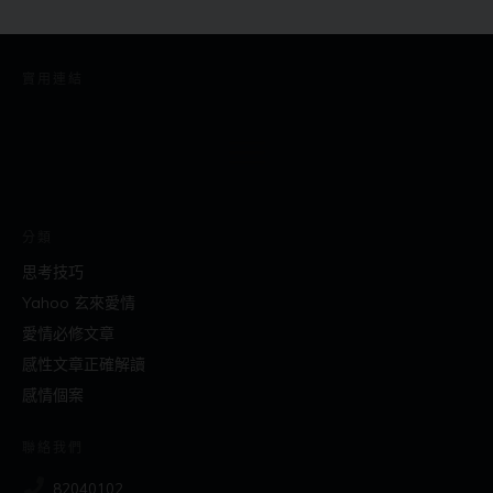
實用連結
分類
思考技巧
Yahoo 玄來愛情
愛情必修文章
感性文章正確解讀
感情個案
聯絡我們
82040102