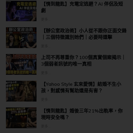
【情到龍匙】充電定逃避？AI 伴侶及短
劇
更多...
【辦公室政治術】小人從不跟你正面交鋒
｜三個特徵識別她們｜必要時還擊
更多...
上司不再尊重你？100個真實個案揭示｜
3個弱者訊號的唯一真相
更多...
【Yahoo Style 玄來愛情】結婚不生小
孩，對感情有幫助還是有害？
更多...
【情到龍匙】婚後三年21%出軌率，你
現時安全嗎？
更多...