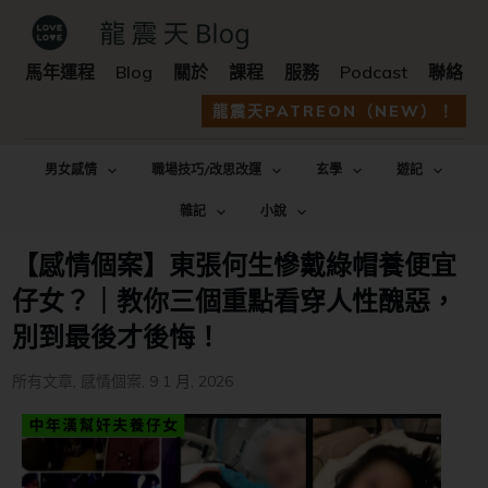
馬年運程
Blog
關於
課程
服務
Podcast
聯絡
龍震天PATREON（NEW）！
男女感情
職場技巧/改思改運
玄學
遊記
雜記
小說
【感情個案】東張何生慘戴綠帽養便宜
仔女？｜教你三個重點看穿人性醜惡，
別到最後才後悔！
所有文章
,
感情個案
,
9 1 月, 2026