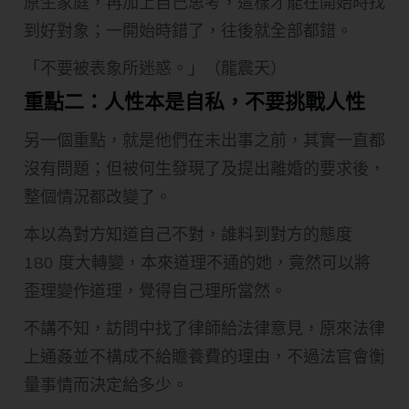
原生家庭，再加上自己思考，這樣才能在開始時找
到好對象；一開始時錯了，往後就全部都錯。
「不要被表象所迷惑。」（龍震天）
重點二：人性本是自私，不要挑戰人性
另一個重點，就是他們在未出事之前，其實一直都
沒有問題；但被何生發現了及提出離婚的要求後，
整個情況都改變了。
本以為對方知道自己不對，誰料到對方的態度
180 度大轉變，本來道理不通的她，竟然可以將
歪理變作道理，覺得自己理所當然。
不講不知，訪問中找了律師給法律意見，原來法律
上通姦並不構成不給贍養費的理由，不過法官會衡
量事情而決定給多少。