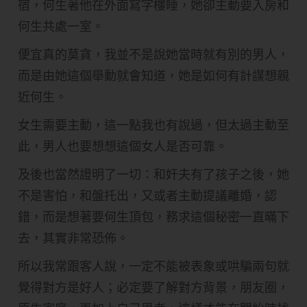
宿，何生著他在外面寫字樓睡，她卻主動要入房和
何生共處一室。
便宜真的莫貪，我並不是說她當時就有別的男人，
而是由她這個舉動就會知道，她是如何有計謀想親
近何生。
女生需要主動，這一點我也有說過，但太過主動至
此，男人也要想想這個女人是否可靠。
及後也當然證明了一切：和奸夫有了孩子之後，她
不是害怕，和盤托出，又或者主動提議離婚，認
錯，而是想著要何生頂包，務求這個秘密一直暪下
去，其實非常恐佈。
所以我常跟客人說，一定不能被表象或哄騙兩句就
覺得對方是好人；必定要了解對方背景，朋友圈，