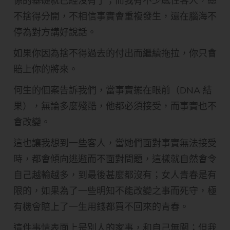
係的基礎就已經沒有了；而我有不少感性客人，總
不捨得分開，不相信事實會重複發生，還在腦海不
停為對方講好說話。
如果你因為捨不得過去的付出而繼續拖拉，你只會
賠上你的將來。
何生的個案告訴我們，當事實擺在眼前（DNA 結
果），無論多麼殘酷，他都必須接受，而事實也不
會改變。
這也讓我想到一些客人，當她們面對事實無法接受
時，都會傾向逃避而不面對問題，這樣就自然會令
自己越輸越多，到最後甚麼都沒有；女人青春是有
限的，如果為了一些明知不能改變之事而死守，極
有機會賠上了一生用錢都買不回來的青春。
這件事情表面上是別人的家事，和自己無關；但我