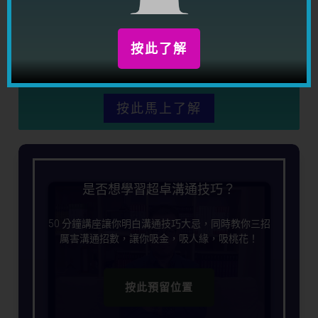
限時優惠期間，你只需要 HKD489.00（原價 4,960），
就可以學習强大的心理學控心術課程，幫助你控制別人想
按此了解
法，在潛意識之中調校對方，讓對方做著你想他做的事
情！
按此馬上了解
是否想學習超卓溝通技巧？
50 分鐘講座讓你明白溝通技巧大忌，同時教你三招
厲害溝通招數，讓你吸金，吸人緣，吸桃花！
按此預留位置