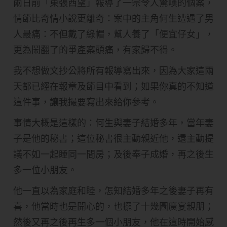
兩日前「東張西望」報導了一宗令人驚嘆的個案，
情節比奇情小說更離奇：案中的主角何生遭遇了男
人最痛：不但戴了綠帽，幫人養了「便宜仔女」，
更為鬧翻了的爭產案頭痛，有家歸不得。
我不想做文抄公將所有報導寫出來，因為大家這兩
天都已經在報章及節目中看到；如果你真的不知道
這件事，讓我撮要寫出來給你參考。
事情大概是這樣的：何生與妻子結婚多年，當年妻
子是他的秘書；這位秘書很主動親近他，還主動提
議不如一起睡同一間房；及後奉子成婚，再之後生
多一位小朋友。
他一直以為家庭和睦，怎知結婚多年之後妻子再有
喜，他當時也是開心的，也擺了十幾圖廣宴親朋；
然後又再之後再生多一個小朋友，他在這時開始感