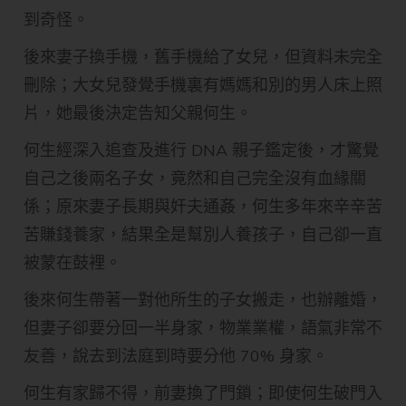
到奇怪。
後來妻子換手機，舊手機給了女兒，但資料未完全
刪除；大女兒發覺手機裏有媽媽和別的男人床上照
片，她最後決定告知父親何生。
何生經深入追查及進行 DNA 親子鑑定後，才驚覺
自己之後兩名子女，竟然和自己完全沒有血緣關
係；原來妻子長期與奸夫通姦，何生多年來辛辛苦
苦賺錢養家，結果全是幫別人養孩子，自己卻一直
被蒙在鼓裡。
後來何生帶著一對他所生的子女搬走，也辦離婚，
但妻子卻要分回一半身家，物業業權，語氣非常不
友善，說去到法庭到時要分他 70% 身家。
何生有家歸不得，前妻換了門鎖；即使何生破門入