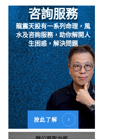
咨詢服務
龍震天設有一系列命理，風
水及咨詢服務，助你解開人
生困惑，解決問題
按此了解