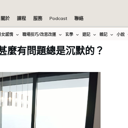
關於
課程
服務
Podcast
聯絡
男女感情
職場技巧/改思改運
玄學
遊記
雜記
小說
甚麼有問題總是沉默的？