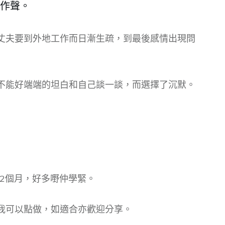
作聲。
丈夫要到外地工作而日漸生疏，到最後感情出現問
不能好端端的坦白和自己談一談，而選擇了沉默。
有2個月，好多嘢仲學緊。
我可以點做，如適合亦歡迎分享。