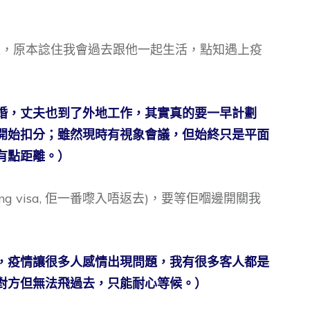
題，原本諗住我會過去跟他一起生活，點知遇上疫
婚，丈夫也到了外地工作，其實真的要一早計劃
開始扣分；雖然現時有視象會議，但始終只是平面
有點距離。）
ng visa, 佢一番嚟入唔返去)，要等佢嗰邊開關我
，疫情讓很多人感情出現問題，我有很多客人都是
對方但無法飛過去，只能耐心等候。）