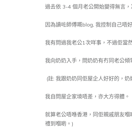
過去依 3-4 個月老公開始變得無
因為讀咗師傅嘅blog, 我控制自己
我有問過我老公1次咩事，不過佢當
我向奶奶入手，問奶奶有冇同老公傾
(註: 我跟奶奶同佢屋企人好好的，
我自問屋企家境唔差，亦大方得體。
就算老公唔喺香港，同佢親戚朋友嗰
禮到嗰啲。)