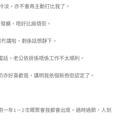
言，冷淡，亦不會再主動打比我了。
唔好發癲，唔好比麻煩佢。
然冇講啦，剩係話想靜下。
電話，老公依排係唔係工作不太順利。
奶奶亦好喜歡我，講明我依個新抱佢認定了。
啲一年1－2次嘅聚會我都會出席。過時過節，人到