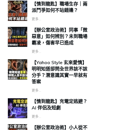
【情到龍匙】職場生存｜兩
派鬥爭如何不站錯邊？
更多...
【辦公室政治術】同事「微
惡意」如何辨別？未到職場
霸凌，傷害早已造成
更多...
【Yahoo Style 玄來愛情】
明明知道卻問全世界該不該
分手？潛意識其實一早就有
答案
更多...
【情到龍匙】充電定逃避？
AI 伴侶及短劇
更多...
【辦公室政治術】小人從不