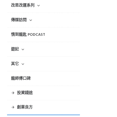
改思改運系列
傳媒訪問
情到龍匙 PODCAST
遊記
其它
龍師傅口碑
投資錢途
創業良方