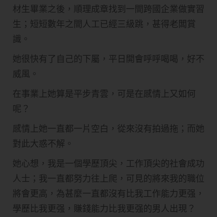
材生畢業之後，順理成章找到一間跨國企業做實習
生；短短數年之間人工已經三級跳，甚得老闆賞
識。
她很快有了自己的下屬，平日開會呼呼喝喝，好不
威風。
在事業上她算是平步青雲，可是在感情上又如何
呢？
感情上她一直都一片空白，從來沒有拍過拖；而她
對此大惑不解。
她心想，我是一個學歷頂尖，工作頂尖的社會成功
人士；我一直都努力往上爬，可見的將來我的職位
將會更高，為甚麼一直都沒有比我工作能力更强，
學歷比我更强，賺錢能力比我更强的男人出現？