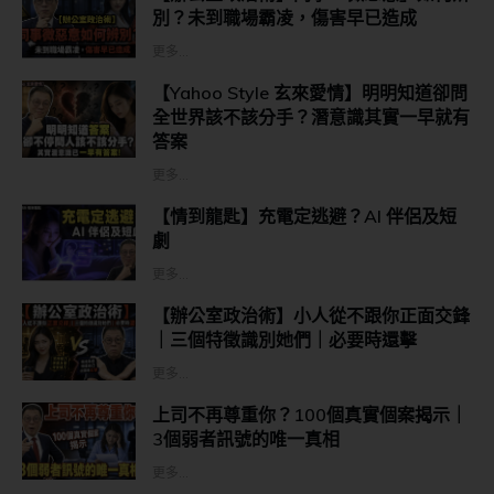
別？未到職場霸凌，傷害早已造成
更多...
【Yahoo Style 玄來愛情】明明知道卻問
全世界該不該分手？潛意識其實一早就有
答案
更多...
【情到龍匙】充電定逃避？AI 伴侶及短
劇
更多...
【辦公室政治術】小人從不跟你正面交鋒
｜三個特徵識別她們｜必要時還擊
更多...
上司不再尊重你？100個真實個案揭示｜
3個弱者訊號的唯一真相
更多...