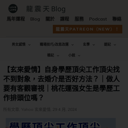
馬年運程
Blog
關於
課程
服務
Podcast
聯絡
龍震天PATREON（NEW）！
男女感情
職場技巧/改思改運
玄學
遊記
雜記
小說
【玄來愛情】自身學歷頂尖工作頂尖找
不到對象，去婚介是否好方法？｜做人
要有客觀審視｜桃花運强女生是學歷工
作排頭位嗎？
所有文章
,
Yahoo 玄來愛情
,
29 4 月, 2024