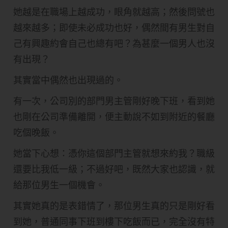
她越是在職場上越成功，眼角就越高；然後問號也
越來越多；即使未必成功也好，偶然間有男生對自
己有興趣約會自己也總有吧？為甚麼一個男人也沒
有出現？
其實當中偶然也出現過的。
有一次，公司別的部門男主管剛好晚下班，看到她
也剛在公司準備離開，便主動說不如到附近的餐廳
吃個晚飯。
她當下心想：憑你這個部門主管就想來約我？職級
還要比我低一級；不過好吧，既然大家也認識，就
給那位男生一個機會。
其實她真的是表錯情了，那位男生真的只是剛好看
到她，普通同事下班到樓下吃飯而已，完全沒有特