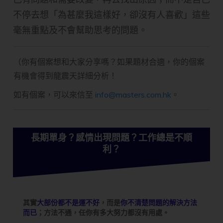
不停去想「為甚麼我這樣好，卻沒有人喜歡」這些
毫無重點及不會幫助思考的問題。
（你有個案想和大家分享嗎？如果題材合適，你的個案
有機會得到龍震天詳細分析！
如有個案，可以來信至
info@masters.com.hk
。
長期單身？感情出現問題？工作總是不順
利？
其實
大部份都不是運不好
，而是
你不清楚問題的解決方法
而已
；方法不通，任你有多大努力都沒有用處。