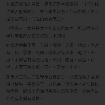
其實要感情能突破，最重要是客觀審視；自己的條
件是否能夠吸引，並不是由當事人自己說的，更不
是由我來說，而是由現實來說。
但很多人，尤其是女生都會有陰暗面，所以很多時
候都未能好好看看現實而下判斷。
她命宮武曲化忌，天府，解神，天福，地劫，對宮
有七殺，擎羊，鳯閣；財帛宮有廉貞，龍池，天
月，事業宮有紫微化權，天相，陀羅，天官，鈴
星；夫妻宮有破軍，天才，天貴，地空。
如果女生有武曲星守命就要留意，好處是落手落腳
得財格局，事業必有一返作為；但因為本身性格比
較剛强，感情上不懂得善解人意及溫柔，就有可能
容易有矛盾有磨擦。