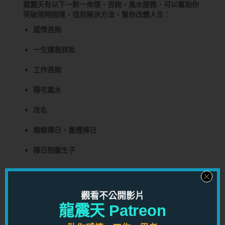
龍震天有以下一對一命理，咨詢，風水服務，可以幫助你
突破現時困境，找到解決方法，幫你改變人生：
感情咨詢
一生運程詳批
工作咨詢
陽宅風水
改名
婚嫁擇日，搬遷擇日
擇日剖腹生子
了解服務詳情可以按以下連結：
觀看不公開影片
龍震天 Patreon
了解各項服務