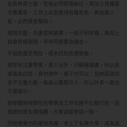
此命再見七殺，性格必然剛强無比，再加上見權星
守事業宮，工作上必定做得有聲有色，再加貴人
星，必然很有幫助。
感情方面，夫妻宮有破軍，一般不利早婚；再加上
自身性格剛强，早年同居更為適合。
不過她直至現在，還未找到合適對象。
她早年注重學業，甚少出外，只顧著讀書，所以皮
膚甚為白哲；身材適中，樣子也可以；但她因為完
全不注重化粧，每每以素顏示人，所以外表一直也
不甚吸引。
她寧願將時間花在學業及工作也絕不化粧打扮，這
是她的原生價值觀，大家請留意這一點。
而她學業也的確很亮麗，考上了名牌大學，成為高