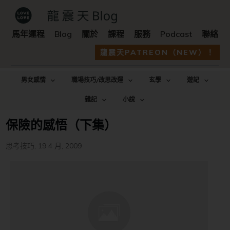
馬年運程
Blog
關於
課程
服務
Podcast
聯絡
龍震天PATREON（NEW）！
男女感情
職場技巧/改思改運
玄學
遊記
雜記
小說
保險的感悟（下集）
思考技巧
,
19 4 月, 2009