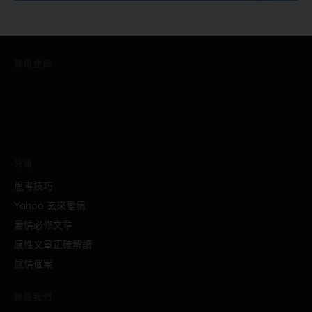
實用連結
分類
思考技巧
Yahoo 玄來愛情
愛情必修文章
感性文章正確解讀
感情個案
聯絡我們