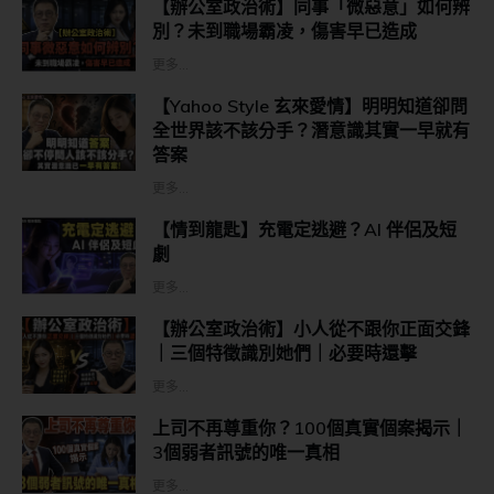
【辦公室政治術】同事「微惡意」如何辨
別？未到職場霸凌，傷害早已造成
更多...
【Yahoo Style 玄來愛情】明明知道卻問
全世界該不該分手？潛意識其實一早就有
答案
更多...
【情到龍匙】充電定逃避？AI 伴侶及短
劇
更多...
【辦公室政治術】小人從不跟你正面交鋒
｜三個特徵識別她們｜必要時還擊
更多...
上司不再尊重你？100個真實個案揭示｜
3個弱者訊號的唯一真相
更多...