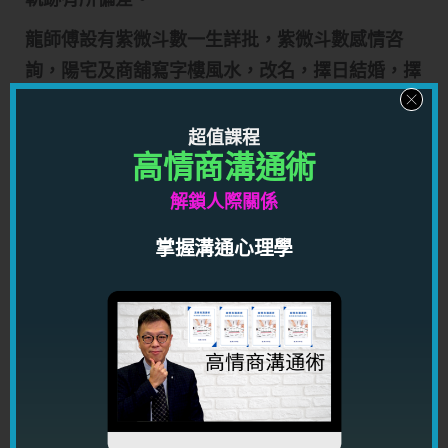
龍師傅設有紫微斗數一生詳批，紫微斗數感情咨
詢，陽宅及商舖寫字樓風水，改名，擇日結婚，擇
日生子及問事服務，了解各項目詳情：
超值課程
http://www.sunchiu.com/38754355272591036
高情商溝通術
027.html
解鎖人際關係
掌握溝通心理學
關於作者
龍震天
龍震天，玄學家，作家，擅長替客人分析感情問題，