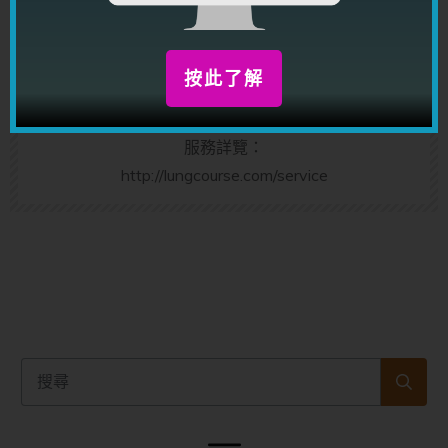
推算姻緣運，一生運程，同一時間也是課程講師；出
版書籍超過三十本，題材包括心理學，身體語言，行
為解碼學，男女感情技巧，男女感情個案分析，感情
按此了解
理論，潛意識，改思改運等等。
服務詳覽：
http://lungcourse.com/service