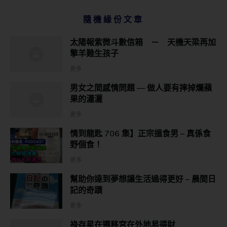
隨機緣份文章
太陽報紫微斗數信箱 － 天機天梁再加
擎羊難生孩子
更多
男女之間感情問題 — 做人要有摔掉爛蘋
果的瀟灑
更多
情到龍匙 706 集】正宗搵食男 – 真係食
野個食！
更多
幫助你達到夢想讓生活過得更好 – 晨間日
記的奇蹟
更多
祿存星在遷移宮在外地易得財