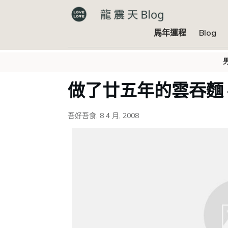
馬年運程
Blog
做了廿五年的雲吞麵 
吾好吾食
,
8 4 月, 2008