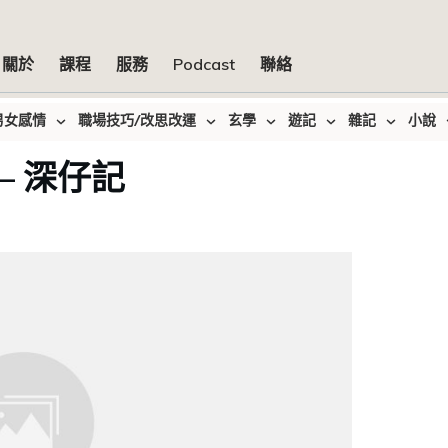
關於
課程
服務
Podcast
聯絡
男女感情
職場技巧/改思改運
玄學
遊記
雜記
小說
– 深仔記