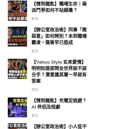
【情到龍匙】職場生存｜兩
派鬥爭如何不站錯邊？
更多...
【辦公室政治術】同事「微
惡意」如何辨別？未到職場
霸凌，傷害早已造成
更多...
【Yahoo Style 玄來愛情】
明明知道卻問全世界該不該
分手？潛意識其實一早就有
答案
更多...
【情到龍匙】充電定逃避？
AI 伴侶及短劇
更多...
【辦公室政治術】小人從不