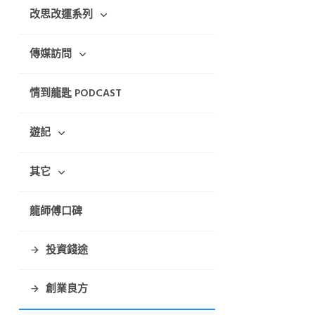
改思改運系列
傳媒訪問
情到龍匙 PODCAST
遊記
其它
龍師傅口碑
投資錢途
創業良方