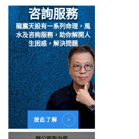
咨詢服務
龍震天設有一系列命理，風
水及咨詢服務，助你解開人
生困惑，解決問題
按此了解