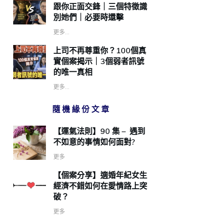
跟你正面交鋒｜三個特徵識
別她們｜必要時還擊
更多...
上司不再尊重你？100個真
實個案揭示｜3個弱者訊號
的唯一真相
更多...
隨機緣份文章
【運氣法則】90 集 – 遇到
不如意的事情如何面對?
更多
【個案分享】適婚年紀女生
經濟不錯如何在愛情路上突
破？
更多