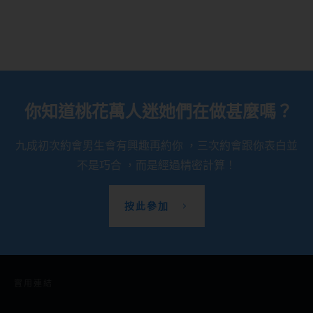
你知道桃花萬人迷她們在做甚麼嗎？
九成初次約會男生會有興趣再約你 ，三次約會跟你表白並
不是巧合 ，而是經過精密計算！
按此參加
實用連結