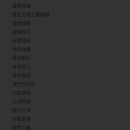
愛情思維
感性文章正確解讀
感情個案
感情技巧
投資錢途
改思改運
曼谷遊記
有錢男人
東京遊記
澳門好好玩
火都黎埋
生活所感
短片分享
短篇故事
紫微斗數