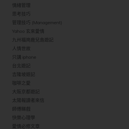
情緒管理
思考技巧
管理技巧 (Management)
Yahoo 玄來愛情
九州福崗鹿兒島遊記
人情世故
只講 iphone
台北遊記
吉隆坡遊記
咖啡之愛
大阪京都遊記
太陽報讀者來信
師傅睇戲
快樂心理學
愛情必修文章