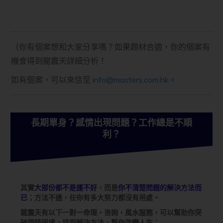
（你有個案想和大家分享嗎？如果題材合適，你的個案有
機會得到龍震天詳細分析！
如有個案，可以來信至
info@masters.com.hk
。
長期單身？感情出現問題？工作總是不順
利？
其實
大部份都不是運不好
，而是
你不清楚問題的解決方法而
已
；方法不通，任你有多大努力都沒有用處。
龍震天有以下一對一命理，咨詢，風水服務，可以幫助你突
破現時困境，找到解決方法，幫你改變人生：