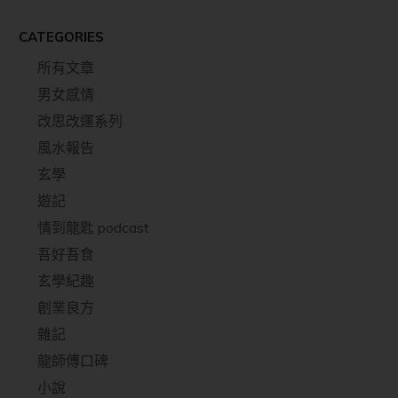
CATEGORIES
所有文章
男女感情
改思改運系列
風水報告
玄學
遊記
情到龍匙 podcast
吾好吾食
玄學紀趣
創業良方
雜記
龍師傅口碑
小說