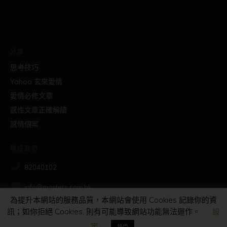
分類
思考技巧
Yahoo 玄來愛情
愛情必修文章
感性文章正確解讀
感情個案
聯絡我們
82040102
info@masters.com.hk
為提升本網站的服務品質，本網站會使用 Cookies 記錄你的資
訊；如你拒絕 Cookies, 則有可能導致網站功能無法運作。
設
社交
定