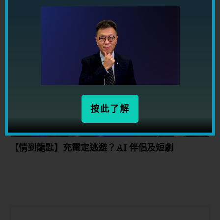
【Yahoo Style 玄來愛情】明明知道卻問全世界該
不該分手？潛意識其實一早就有答案
按此了解
【情到龍匙】充電定逃避？AI 伴侶及短劇