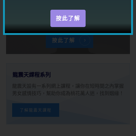
利用强大情商及一流溝通技巧動之以情，
感染帶動任何人，讓你到處都得人緣，得
按此了解
桃花，得貴人！
按此了解
龍震天課程系列
龍震天設有一系列網上課程，讓你在短時間之內掌握
男女感情技巧，幫助你成為桃花萬人迷，找到姻緣！
了解龍震天課程