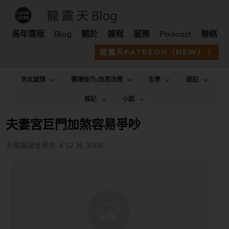
馬年運程
Blog
關於
課程
服務
Podcast
聯絡
龍震天PATREON（NEW）！
男女感情
職場技巧/改思改運
玄學
遊記
雜記
小說
夫妻宮巨門加煞容易爭吵
太陽報讀者來信
,
4 12 月, 2008