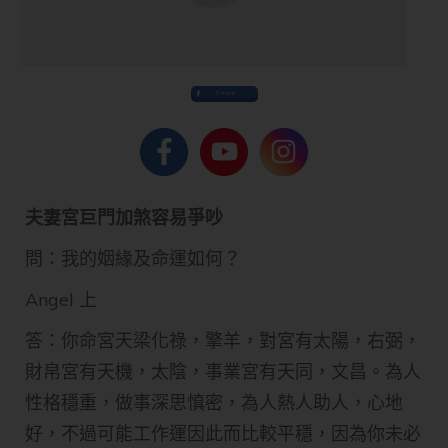
Share
夫妻宮巨門加煞容易爭吵
問：我的姻緣及命運如何？
Angel 上
答：你命宮天梁化祿，擎羊，對宮有太陽，右弼，
財帛宮有天機，太陰，事業宮有天同，文昌。為人
性格穩重，做事深思慎密，為人熱人助人，心地
好，不過可能工作運因此而比較平穩，因為你未必