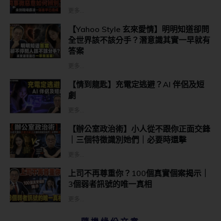
更多...
【Yahoo Style 玄來愛情】明明知道卻問
全世界該不該分手？潛意識其實一早就有
答案
更多...
【情到龍匙】充電定逃避？AI 伴侶及短
劇
更多...
【辦公室政治術】小人從不跟你正面交鋒
｜三個特徵識別她們｜必要時還擊
更多...
上司不再尊重你？100個真實個案揭示｜
3個弱者訊號的唯一真相
更多...