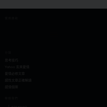
實用連結
分類
思考技巧
Yahoo 玄來愛情
愛情必修文章
感性文章正確解讀
感情個案
聯絡我們