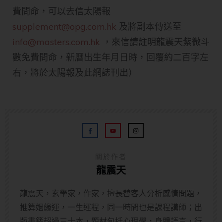
費問命，可以去信太陽報
supplement@opg.com.hk
及將副本傳送至
info@masters.com.hk
，來信請註明龍震天紫微斗
數免費問命，新曆出生年月日時，回覆約二百字左
右，將於太陽報及此網誌刊出）
關於作者
龍震天
龍震天，玄學家，作家，擅長替客人分析感情問題，
推算姻緣運，一生運程，同一時間也是課程講師；出
版書籍超過三十本，題材包括心理學，身體語言，行