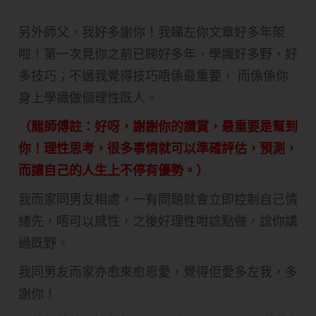
另外師父，我好多謝你！我睇左你文章好多年架
啦！第一次見你之前已睇好多年，學識好多野，好
多技巧；不過我覺得技巧唔係最重要， 而係係你
身上學識做個理性既人。
（龍師傅註：好呀，謝謝你的讚賞，最重要是幫到
你！理性思考，很多事情就可以準確評估，預測，
而讓自己的人生上不停有優勢。）
我而家同男友相處，一有問題就會立即控制自己情
緒先，唔可以感性，之後好理性咁諗點做，諗你講
過既野。
我同男友而家亦愈來愈恩愛，覺得佢愛多左我，多
謝你！