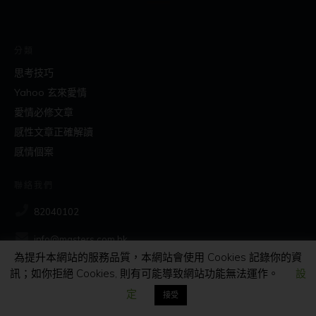
分類
思考技巧
Yahoo 玄來愛情
愛情必修文章
感性文章正確解讀
感情個案
聯絡我們
82040102
info@masters.com.hk
為提升本網站的服務品質，本網站會使用 Cookies 記錄你的資
訊；如你拒絕 Cookies, 則有可能導致網站功能無法運作。
設
社交
定
接受