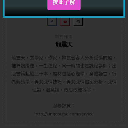
按此了解
關於作者
龍震天
龍震天，玄學家，作家，擅長替客人分析感情問題，
推算姻緣運，一生運程，同一時間也是課程講師；出
版書籍超過三十本，題材包括心理學，身體語言，行
為解碼學，男女感情技巧，男女感情個案分析，感情
理論，潛意識，改思改運等等。
服務詳覽：
http://lungcourse.com/service