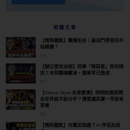
相關文章
【情到龍匙】職場生存｜兩派鬥爭如何不
站錯邊？
更多...
【辦公室政治術】同事「微惡意」如何辨
別？未到職場霸凌，傷害早已造成
更多...
【Yahoo Style 玄來愛情】明明知道卻問
全世界該不該分手？潛意識其實一早就有
答案
更多...
【情到龍匙】充電定逃避？AI 伴侶及短