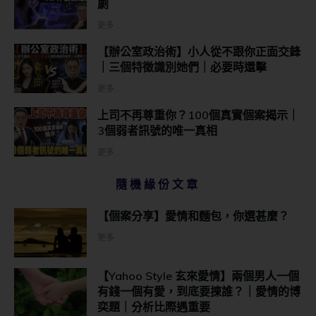
劇
更多...
【辦公室政治術】小人從不跟你正面交鋒
｜三個特徵識別她們｜必要時還擊
更多...
上司不再尊重你？100個真實個案揭示｜
3個弱者訊號的唯一真相
更多...
隨機緣份文章
【個案分享】愛情和麵包，你選甚麼？
更多
【Yahoo Style 玄來愛情】兩個男人一個
有錢一個有愛，到底要㨂誰？｜愛情的博
奕題｜分析比際遇重要