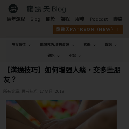
馬年運程
Blog
關於
課程
服務
Podcast
聯絡
龍震天PATREON（NEW）！
男女感情
職場技巧/改思改運
玄學
遊記
雜記
小說
【溝通技巧】如何增强人緣，交多些朋
友？
所有文章
,
思考技巧
,
17 8 月, 2018