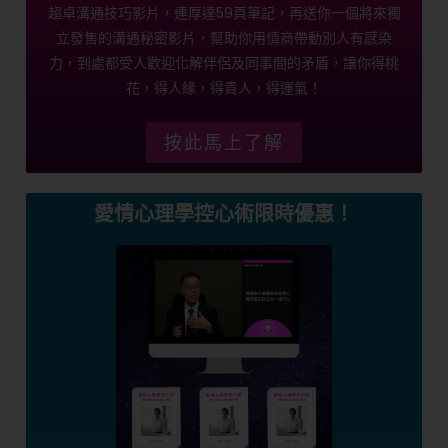
超卓溝通技巧影片，連厚達59頁筆記，再送你一個將來獨
立發售的溝通秘密影片，幫助你用情商帶動別人有感染
力，到處都受人歡迎化解伴侶及同事間的矛盾，讓你得桃
花，得人緣，得貴人，得運氣！
按此馬上了解
愛情心理學控心術限時優惠！