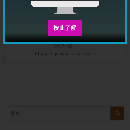
推算姻緣運，一生運程，同一時間也是課程講師；出
版書籍超過三十本，題材包括心理學，身體語言，行
為解碼學，男女感情技巧，男女感情個案分析，感情
按此了解
理論，潛意識，改思改運等等。
服務詳覽：
http://lungcourse.com/service