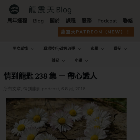
馬年運程
Blog
關於
課程
服務
Podcast
聯絡
龍震天PATREON（NEW）！
男女感情
職場技巧/改思改運
玄學
遊記
雜記
小說
情到龍匙 238 集 － 帶心識人
所有文章
,
情到龍匙 podcast
,
6 8 月, 2016