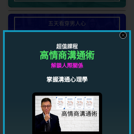
五天看穿男人心
了解男人心理，知道男人想法，對你的感情有莫大
益處！
超值課程
高情商溝通術
立即免費參加!
解鎖人際關係
掌握溝通心理學
關於作者
龍震天
龍震天，玄學家，作家，擅長替客人分析感情問題，