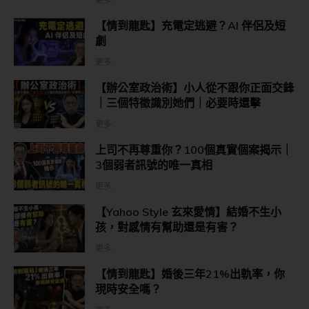
【情到龍匙】充電定逃避？AI 伴侶及短
劇
更多...
【辦公室政治術】小人從不跟你正面交鋒
｜三個特徵識別她們｜必要時還擊
更多...
上司不再尊重你？100個真實個案揭示｜
3個弱者訊號的唯一真相
更多...
【Yahoo Style 玄來愛情】結婚不生小
孩，對感情有幫助還是有害？
更多...
【情到龍匙】婚後三年21%出軌率，你
現時安全嗎？