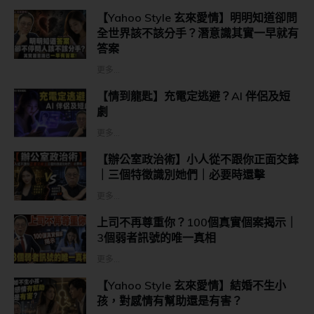
【Yahoo Style 玄來愛情】明明知道卻問
全世界該不該分手？潛意識其實一早就有
答案
更多...
【情到龍匙】充電定逃避？AI 伴侶及短
劇
更多...
【辦公室政治術】小人從不跟你正面交鋒
｜三個特徵識別她們｜必要時還擊
更多...
上司不再尊重你？100個真實個案揭示｜
3個弱者訊號的唯一真相
更多...
【Yahoo Style 玄來愛情】結婚不生小
孩，對感情有幫助還是有害？