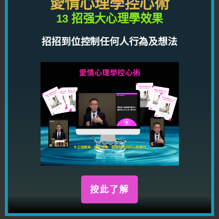
愛情心理學控心術
關於作者
13 招强大心理學效果
龍震天
招招到位控制任何人行為及想法
龍震天，玄學家，作家，擅長替客人分析感情問題，
推算姻緣運，一生運程，同一時間也是課程講師；出
版書籍超過三十本，題材包括心理學，身體語言，行
為解碼學，男女感情技巧，男女感情個案分析，感情
理論，潛意識，改思改運等等。
服務詳覽：
http://lungcourse.com/service
按此了解