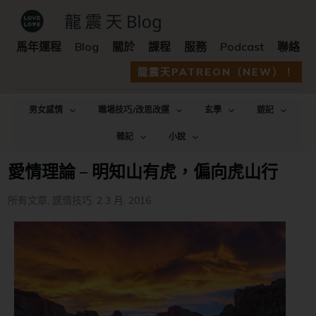
馬年運程
Blog
關於
課程
服務
Podcast
聯絡
龍震天PATREON（NEW）！
男女感情
職場技巧/改思改運
玄學
遊記
雜記
小說
愛情理論 – 明知山有虎，偏向虎山行
所有文章
,
感情技巧
,
2 3 月, 2016