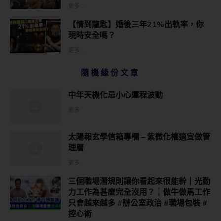
更多...
【情到龍匙】婚後三年21%出軌率，你
現時安全嗎？
更多...
隨機緣份文章
中年天機化忌小心運程波動
更多
太陽報玄學信箱專欄 – 紫微化權適宜做管
理層
更多
三個職場潛規則讓你看起來很能幹｜光勤
力工作為甚麼完全沒用？｜做牛做馬工作
只會越來越多 #辦公室政治 #職場包裝 #
控心術