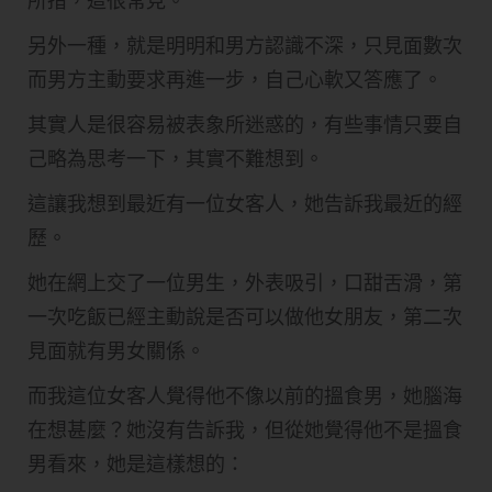
所措，這很常見。
另外一種，就是明明和男方認識不深，只見面數次
而男方主動要求再進一步，自己心軟又答應了。
其實人是很容易被表象所迷惑的，有些事情只要自
己略為思考一下，其實不難想到。
這​讓我想到最近有一位女客人，她告訴我最近的經
歷。
她在網上交了一位男生，外表吸引，口甜舌滑，第
一次吃飯已經主動說是否可以做他女朋友，第二次
見面就有男女關係。
而我這位女客人覺得他不像以前的搵食男，她腦海
在想甚麼？她沒有告訴我，但從她覺得他不是搵食
男看來，她是這樣想的：