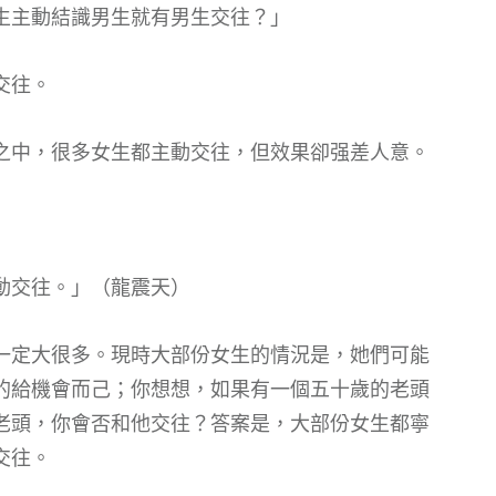
生主動結識男生就有男生交往？」
交往。
之中，很多女生都主動交往，但效果卻强差人意。
動交往。」（龍震天）
一定大很多。現時大部份女生的情況是，她們可能
的給機會而己；你想想，如果有一個五十歲的老頭
老頭，你會否和他交往？答案是，大部份女生都寧
交往。