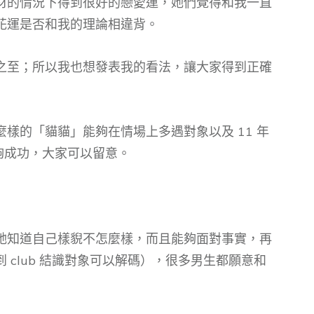
材的情況下得到很好的戀愛運，她們覺得和我一直
花運是否和我的理論相違背。
之至；所以我也想發表我的看法，讓大家得到正確
樣的「貓貓」能夠在情場上多遇對象以及 11 年
能夠成功，大家可以留意。
她知道自己樣貎不怎麼樣，而且能夠面對事實，再
 club 結識對象可以解碼），很多男生都願意和