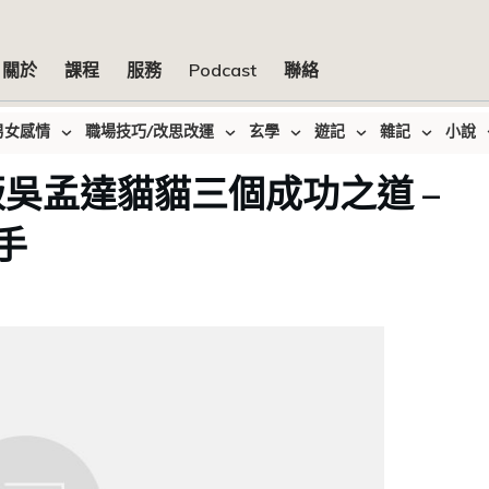
關於
課程
服務
Podcast
聯絡
男女感情
職場技巧/改思改運
玄學
遊記
雜記
小說
版吳孟達貓貓三個成功之道 –
手