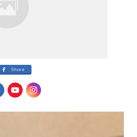
Share