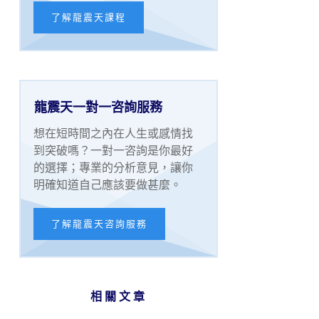
了解龍震天課程
龍震天一對一咨詢服務
想在短時間之內在人生或感情找
到突破嗎？一對一咨詢是你最好
的選擇；專業的分析意見，讓你
明確知道自己應該要做甚麼。
了解龍震天咨詢服務
相關文章