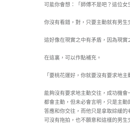
可能你會想：「師傅不是吧？這位女
你沒有看錯，對，只要主動就有男生
這好像在現實之中有矛盾，因為現實
在這裏，可以作點補充。
「要桃花運好，你就要沒有要求地主
能夠沒有要求地主動交往，成功機會
都會主動，但未必會言明，只是主動
答應和你交往，而他只是拿取綜緩的
可沒有拖拍，也不願意和這樣的男生