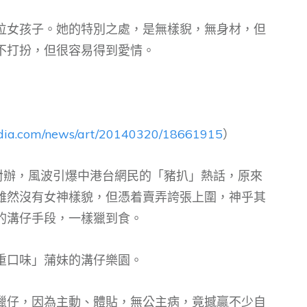
位女孩子。她的特別之處，是無樣貎，無身材，但
不打扮，但很容易得到愛情。
media.com/news/art/20140320/18661915
）
對辦，風波引爆中港台網民的「豬扒」熱話，原來
雖然沒有女神樣貌，但憑着賣弄誇張上圍，神乎其
的溝仔手段，一樣獵到食。
「重口味」蒲妹的溝仔樂園。
獵仔，因為主動、體貼，無公主病，竟撼贏不少自