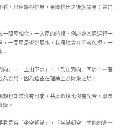
不看，只用羅盤排星，星圖排出之後就論星；這是
每一間屋相宅，一入屋的時候，例必會四週巡視一
道，一間屋是否好風水，其環境實在不容忽視，一
水。
到向」，「上山下水」，「到山到向」四局。一般
最為合局，因為這些在理論上為財來之局。
想想也知道沒有可能，甚麼環境也沒有配合，單憑
食飯。
要看是否「坐空朝滿」，「坐滿朝空」才能夠進一