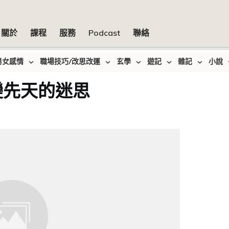
關於
課程
服務
Podcast
聯絡
男女感情
職場技巧/改思改運
玄學
遊記
雜記
小說
變先天的迷思