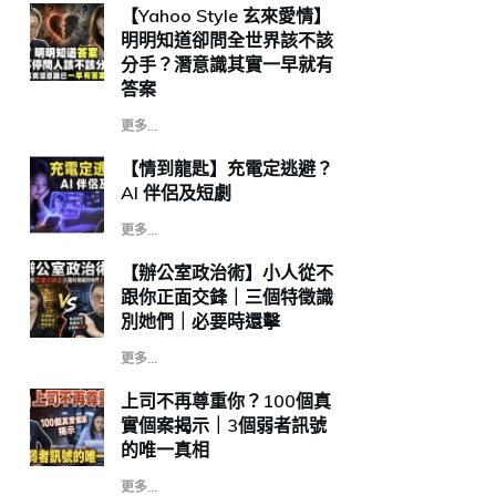
【Yahoo Style 玄來愛情】
明明知道卻問全世界該不該
分手？潛意識其實一早就有
答案
更多...
【情到龍匙】充電定逃避？
AI 伴侶及短劇
更多...
【辦公室政治術】小人從不
跟你正面交鋒｜三個特徵識
別她們｜必要時還擊
更多...
上司不再尊重你？100個真
實個案揭示｜3個弱者訊號
的唯一真相
更多...