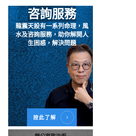
咨詢服務
龍震天設有一系列命理，風
水及咨詢服務，助你解開人
生困惑，解決問題
按此了解