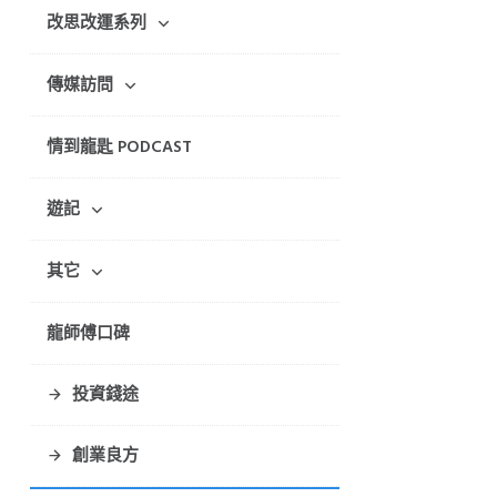
改思改運系列
傳媒訪問
情到龍匙 PODCAST
遊記
其它
龍師傅口碑
投資錢途
創業良方