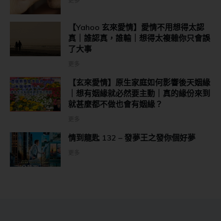
更多
【Yahoo 玄來愛情】愛情不用想得太認
真｜誰認真，誰輸｜想得太複雜你只會誤
了大事
更多
【玄來愛情】原生家庭如何影響後天姻緣
｜想有姻緣就必然要主動｜真的緣份來到
就甚麼都不做也會有姻緣？
更多
情到龍匙 132 – 發夢王之發你個好夢
更多