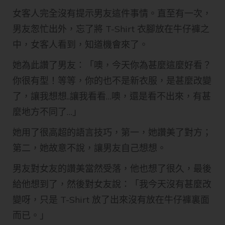
女客人完全沒有提示男友這件事情。直至有一次，
男友怱忙出外，忘了將 T-Shirt 衣腳放在牛仔褲之
中，女客人看到，知道機會來了。
她為此讚了男友：「噢，今天你為甚麼這麼好看？
你很有型！等等，你的也不是新衣服，是甚麼改變
了，讓我想想..讓我看看…噢，還是看不出來，有甚
麼地方不同了…」
她用了很高超的語言技巧，第一，她讚美了對方；
第二，她故意不說，讓男友自己想想。
男友對女友的讚美當然受落，他也想了很久，最後
給他想到了，然後對女友說：「我今天沒有甚麼改
變呀，只是 T-Shirt 放了出來沒有放在牛仔褲裏面
而已。」