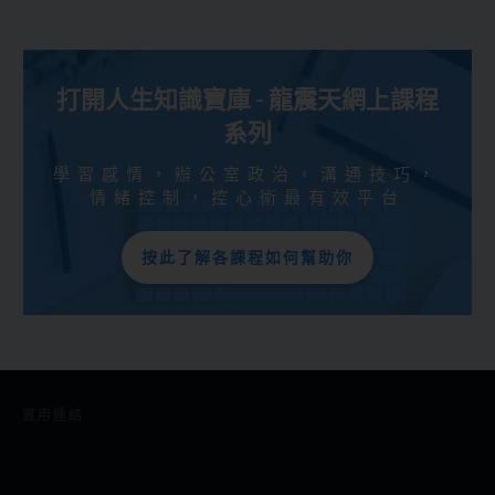
打開人生知識寶庫 - 龍震天網上課程
系列
學習感情，辦公室政治，溝通技巧，
情緒控制，控心術最有效平台
按此了解各課程如何幫助你
實用連結