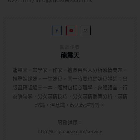
027.html
/
info@masters.com.hk
關於作者
龍震天
龍震天，玄學家，作家，擅長替客人分析感情問題，
推算姻緣運，一生運程，同一時間也是課程講師；出
版書籍超過三十本，題材包括心理學，身體語言，行
為解碼學，男女感情技巧，男女感情個案分析，感情
理論，潛意識，改思改運等等。
服務詳覽：
http://lungcourse.com/service