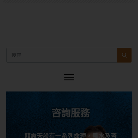
咨詢服務
龍震天設有一系列命理，風水及咨