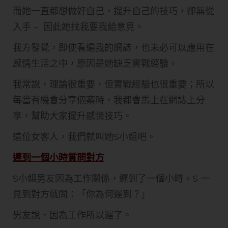
而她一直都想做好自己，提升自己的技巧，卻無從
入手 – 因此她找我要我給意見。
我方發覺，即使看遍我的網誌，也未必可以應用在
感情生活之中，原因是她缺乏實戰經驗。
我常說，理論很重要，但實戰經驗也很重要；所以
每當有機會分享個案時，我都會馬上在網誌上分
享，幫助大家提升感情技巧。
這位女客人，我們就叫她S小姐吧。
遲到一個小時質問對方
S小姐男友因為工作關係，遲到了一個小時。S 一
見到對方就問：「你為何遲到？」
男友說，因為工作所以遲了。