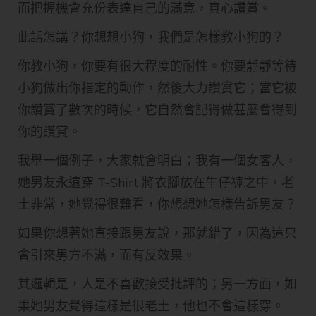
而把握機會充份表達自己的滿意，真心讚賞。
此話怎講？你想想小狗，我們是怎樣教小狗的？
你教小狗，你要有很大程度的耐性。你要靜靜等待
小狗做出你指定的動作，然後大力讚賞它；當它被
你讚賞了數次的時候，它自然會記得做甚麼會得到
你的讚賞。
我舉一個例子，大家就會明白；我有一個女客人，
她男友永遠穿 T-Shirt 將衣腳放在牛仔褲之中，老
土非常，她覺得很難看，你想想她怎樣告訴男友？
如果你想著她直接跟男友說，那就錯了，因為這只
會引來男方不滿，而有反效果。
其邏輯是，人是不喜歡接受批評的；另一方面，如
果她男友覺得這樣是很老土，他也不會這樣穿。