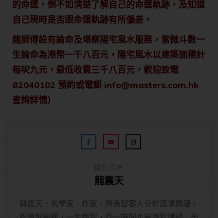
的命運，倒不如清楚了解自己的命運軌跡，及知道
自己現時是否跟命運軌跡有所偏差。
龍師傅設有論命及堪察陽宅風水服務，紫微斗數一
生論命為港幣一千八百元，陽宅風水以建築面積計
每呎九元，最低收費三千八百元，歡迎致電
82040102 預約或電郵 info@masters.com.hk
查詢詳情）
關於作者
龍震天
龍震天，玄學家，作家，擅長替客人分析感情問題，
推算姻緣運，一生運程，同一時間也是課程講師；出