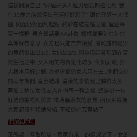
這樣開解自己: “好過好多人連男朋友都搵唔到, 我
在30歲之前嫁得出已經好好彩了”. 跟住兜返一大個
圈, 問題仍然回到起點. 終於在結左婚之後, 屋企每
買一樣野, 男方都話要AA計數, 樣樣都要計住計住
真係好冇意思, 女方也只能無奈接受. 最離譜的是男
的竟然提出出1/3, 女的出2/3, 因為佢話發現到在實
際生活之中, 女人用的物資是比較多, 例如廁紙, 男
人根本用好少野, 大部份都係女人用左去…他們交往
的兩年期間, 直至結婚, 這樣的事情我已聽得太多,
再加上這位女性友人在抱怨一輪之後, 總是以一句”
好過你搵唔到男友”來塘塞朋友的意見, 所以到最後
大家都沒有和她聯絡, 不知道她究竟點了.
龍師傅感想
正所謂「各取所需，家家有求」的情況之下，女的