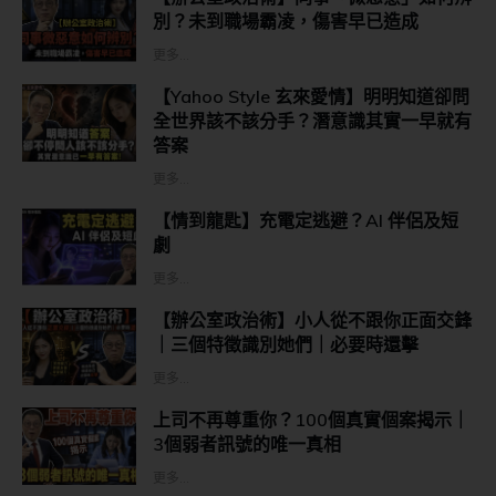
別？未到職場霸凌，傷害早已造成
更多...
【Yahoo Style 玄來愛情】明明知道卻問
全世界該不該分手？潛意識其實一早就有
答案
更多...
【情到龍匙】充電定逃避？AI 伴侶及短
劇
更多...
【辦公室政治術】小人從不跟你正面交鋒
｜三個特徵識別她們｜必要時還擊
更多...
上司不再尊重你？100個真實個案揭示｜
3個弱者訊號的唯一真相
更多...