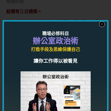
他說的是：
結婚有三日婚假。
所以我覺得很悲哀就是這個原因。問來問去，原來
男人和女人結婚，得到的唯一好處是「三日婚
職場必修科目
假」。
辦公室政治術
至於對男人不利呢？我想也不用想，也想到三個：
打造手段及思維保護自己
1. 沒有自由，事事都要交待。
讓你工作得以被看見
2. 要負責女方的駛費。
3. 要負責結婚的費用。
其它還有很多害處，我也不再明言了。
我無意貶低女性，我只想客觀地指出，結婚對男
人，實在是百害而無一利。