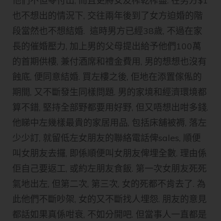
他們不但零付出, 而且更將女友榨乾榨盡. 在男方$1
也不想出的情況下, 交往兩年後到了女方迫婚的階
段當然也不想結婚. 這時男方已經38歲, 不過在家
長的催婚壓力, 加上男的父母提出給予他們100萬
的首期供樓, 兼付酒席和禮金費用, 男的想想也沒有
蝕底, 便同意結婚. 買左樓之後, 佢地在添置傢俬的
期間, 又不斷發生同樣問題. 男的家境和經濟環境都
算不錯, 堅持全部野都要用好野, 但又唔想出咁多錢.
他睇中左幾樣最貴的家居用品, 包括床舖被褥, 落左
少少訂, 就留低左女朋友的聯絡電話俾sales, 順便
叫女朋友去攞, 即係順便叫女朋友俾埋全數. 理由係
佢自己要返工, 或約左朋友食飯. 第一次女朋友死死
氣地出左, 但第二次, 第三次, 女的死都不肯去了. 為
此他們不斷吵架, 女的又不斷找人埋怨. 朋友的意見
都話如果真係咁衰, 不如分開吧. 但當事人一直都是