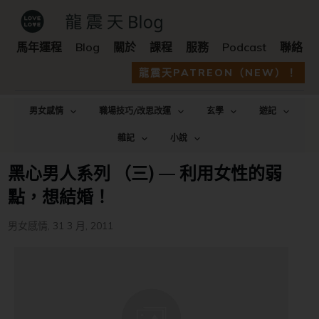
馬年運程
Blog
關於
課程
服務
Podcast
聯絡
龍震天PATREON（NEW）！
男女感情
職場技巧/改思改運
玄學
遊記
雜記
小說
黑心男人系列 （三) — 利用女性的弱
點，想結婚！
男女感情
,
31 3 月, 2011