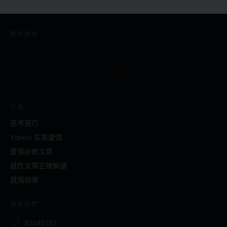
實用連結
分類
思考技巧
Yahoo 玄來愛情
愛情必修文章
感性文章正確解讀
感情個案
聯絡我們
82040102