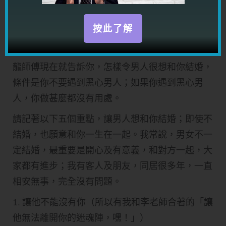
好了，問題來了，那麼，全世界的男人都不願結婚
嗎？那倒未必！
按此了解
要男方心甘情願和你結婚的秘密
龍師傅現在就告訴你，怎樣令男人很想和你結婚，
條件是你不要遇到黑心男人；如果你遇到黑心男
人，你做甚麼都沒有用處。
請記著以下五個重點，讓男人想和你結婚；即使不
結婚，也願意和你一生在一起。我常說，男女不一
定結婚，最重要是開心及有意義，和對方一起，大
家都有進步；我有客人及朋友，同居很多年，一直
相安無事，完全沒有問題。
1. 讓他不能沒有你（所以有我和李老師合著的「讓
他無法離開你的迷魂陣，嘿！」）