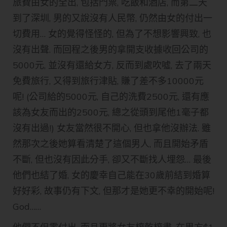
旅費由女的全出, 包括門票, 吃飯和酒店, 而第二天
到了深圳, 男的又說沒有人民幣, 仍然由女的付出一
切費用… 女的覺得怪怪的, 但為了不想影響興致, 也
沒有出聲. 而回程之後男的拿開支收據收回公司的
5000元, 並沒有還給女方, 反而到處吹噓, 去了兩天
免費旅行, 又得到旅行津貼, 賺了差不多10000元
呢! (公司給的5000元, 自己的洗費2500元, 還有應
該為女友而出的2500元, 總之從頭到尾他1毫子都
沒有出過!) 女友當然很不開心, 但也拿他沒辦法. 雖
然那次之後她算看清楚了這個男人, 而且開始矛盾
不斷, 但也沒有因此分手, 卻又不斷找人埋怨… 最後
他們也結了婚, 女的慶幸自己能在30歲前結到婚算
好好彩, 故事仍有下文, 但那才是她更不幸的開始呢!
God……