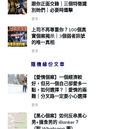
跟你正面交鋒｜三個特徵識
別她們｜必要時還擊
更多...
上司不再尊重你？100個真
實個案揭示｜3個弱者訊號
的唯一真相
更多...
隨機緣份文章
【愛情個案】一個經濟較
好，但另一個自己卻愛多一
點，如何選擇？｜愛情的兩
難｜分叉路一定要小心選擇
更多
【黑心個案】如何反串黑心
男+搵食男的 iBanker？
（附 Whatsapp 圖）