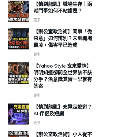
【情到龍匙】職場生存｜兩
派鬥爭如何不站錯邊？
更多...
【辦公室政治術】同事「微
惡意」如何辨別？未到職場
霸凌，傷害早已造成
更多...
【Yahoo Style 玄來愛情】
明明知道卻問全世界該不該
分手？潛意識其實一早就有
答案
更多...
【情到龍匙】充電定逃避？
AI 伴侶及短劇
更多...
【辦公室政治術】小人從不