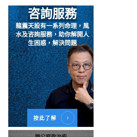
咨詢服務
龍震天設有一系列命理，風
水及咨詢服務，助你解開人
生困惑，解決問題
按此了解