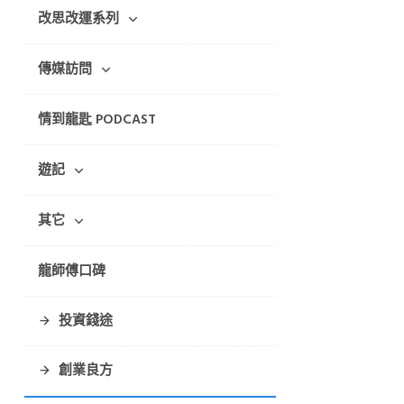
改思改運系列
傳媒訪問
情到龍匙 PODCAST
遊記
其它
龍師傅口碑
投資錢途
創業良方