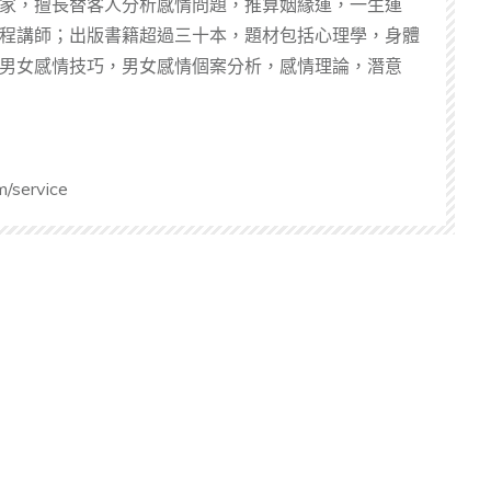
家，擅長替客人分析感情問題，推算姻緣運，一生運
程講師；出版書籍超過三十本，題材包括心理學，身體
男女感情技巧，男女感情個案分析，感情理論，潛意
m/service