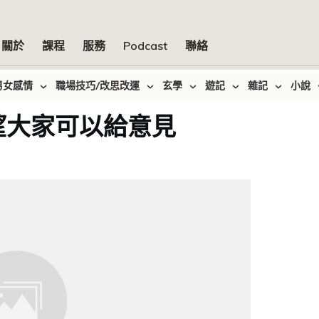
關於
課程
服務
Podcast
聯絡
男女感情
職場技巧/改思改運
玄學
遊記
雜記
小說
望大家可以給意見