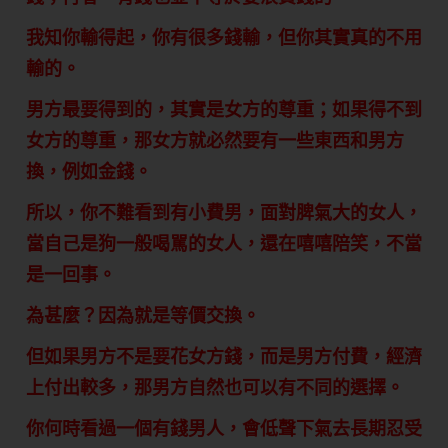
我知你輸得起，你有很多錢輸，但你其實真的不用
輸的。
男方最要得到的，其實是女方的尊重；如果得不到
女方的尊重，那女方就必然要有一些東西和男方
換，例如金錢。
所以，你不難看到有小費男，面對脾氣大的女人，
當自己是狗一般喝駡的女人，還在嘻嘻陪笑，不當
是一回事。
為甚麼？因為就是等價交換。
但如果男方不是要花女方錢，而是男方付費，經濟
上付出較多，那男方自然也可以有不同的選擇。
你何時看過一個有錢男人，會低聲下氣去長期忍受