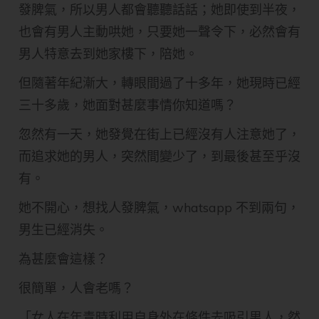
發脾氣，所以男人都會聽聽話話；她即使到半夜，
也會有男人主動哄她，只要她一聲令下，必然會有
男人特意去到她家樓下，陪她。
但隨著年紀漸大，轉眼間過了十多年，她現時已經
三十多歲，她面對甚麼事情你知道嗎？
忽然有一天，她發覺在街上已經沒有人注意她了，
而追求她的男人，突然間變少了，到最後甚至乎沒
有。
她不開心，想找人發脾氣，whatsapp 不到兩句，
男生已經消失。
為甚麼會這樣？
很簡單，人會老嗎？
「女人在年青時利用自身外在條件去吸引男人，然