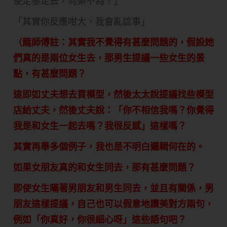
使走黎走去，何樂不為？」
「其實你反應咁大，我會亂諗事」
（龍師傅註：其實我不覺得有甚麼問題的，假設她
們真的是兩位女生去，那男生提議一些女生的景
點，有甚麼問題？
這即如丈夫想去買模型，然後太太說提議找些模型
店給丈夫，然後丈夫說：「你不相信我嗎？你覺得
我是和女生一起去嗎？我很反感」這樣嗎？
其實再舉多個例子，我也是不明白邏輯何在的。
如果女朋友真的和女生同去，那有甚麼問題？
即使女生暪著男朋友和男生同去，並且有關係，男
朋友這樣提議，自己也可以假意地讚美對方兩句，
例如「你真好，你很細心呀」這些語句吧？