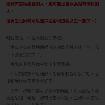
能夠有這種說話的人，她可能是自以為很有條件的
人。
但男生也同時可以選擇是否和這種女生一起的。）
咁我就話「你是兩個女仔去吧」
「咁有時有啲野點解唔可以啲軟手段去談？無非我
下下就直接問你？」
「咁我無非都想你主動少少跟我說」
「你明知我想問尼樣野，咁你答我就可以了吧，之
後跟我說你不喜歡就好了」
「另外，我咁問都可以收窄個範圍，咁大阪話大唔
大細唔細，咁我一黎可以集中景點，二黎你地又唔