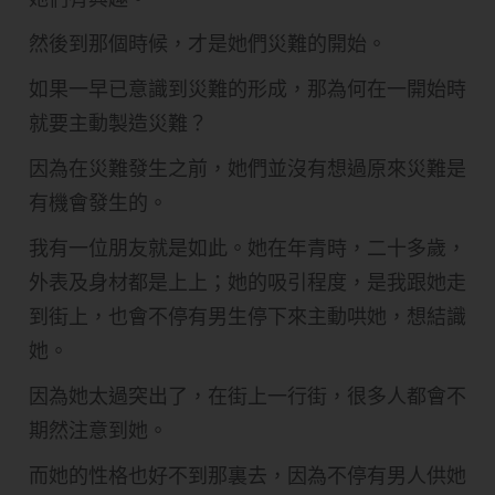
然後到那個時候，才是她們災難的開始。
如果一早已意識到災難的形成，那為何在一開始時
就要主動製造災難？
因為在災難發生之前，她們並沒有想過原來災難是
有機會發生的。
我有一位朋友就是如此。她在年青時，二十多歲，
外表及身材都是上上；她的吸引程度，是我跟她走
到街上，也會不停有男生停下來主動哄她，想結識
她。
因為她太過突出了，在街上一行街，很多人都會不
期然注意到她。
而她的性格也好不到那裏去，因為不停有男人供她