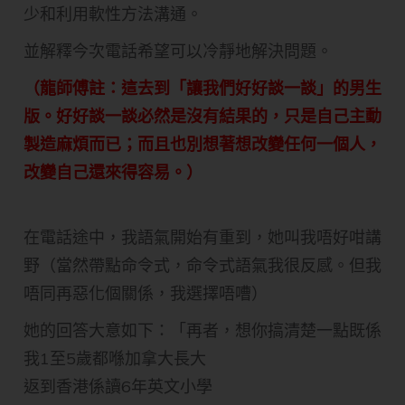
少和利用軟性方法溝通。
並解釋今次電話希望可以冷靜地解決問題。
（龍師傅註：這去到「讓我們好好談一談」的男生
版。好好談一談必然是沒有結果的，只是自己主動
製造麻煩而已；而且也別想著想改變任何一個人，
改變自己還來得容易。）
在電話途中，我語氣開始有重到，她叫我唔好咁講
野（當然帶點命令式，命令式語氣我很反感。但我
唔同再惡化個關係，我選擇唔嘈）
她的回答大意如下：「再者，想你搞清楚一點既係
我1至5歲都喺加拿大長大
返到香港係讀6年英文小學