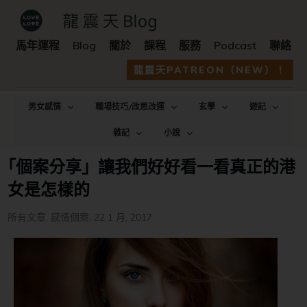
馬年運程
Blog
關於
課程
服務
Podcast
聯絡
龍震天PATREON（NEW）！
男女感情
職場技巧/改思改運
玄學
遊記
雜記
小說
｢個案分享」讓我們好好看一看真正的港
女是怎樣的
所有文章
,
感情個案
,
22 1 月, 2017