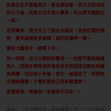
如果女生不尊重男生，那也意味著，男方必然沒有
好日子過，而男方也不是小費男，所以更不應該在
一起。
在我看來，男方交上了這位女朋友，是他厄運的開
始，要多麻煩有多麻煩，真的如瘟神一樣。
還有大量例子，請看下去。
同一時間，自己也要好好審視，一生都不要做這樣
的人；因為年青時或許會有男生如我這位網友持續
有興趣，但去到十年後，男生一個個走了，到那時
才開始醒覺，才會知道自己是多麼凄慘。
更凄慘是，青春你一生都追不回來。）
我話：「今次還今次，唔好講埋上次，上次已經係