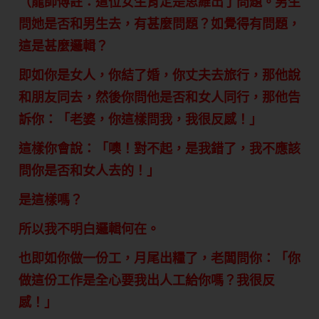
（龍師傅註：這位女生肯定是思維出了問題。男生
問她是否和男生去，有甚麼問題？如覺得有問題，
這是甚麼邏輯？
即如你是女人，你結了婚，你丈夫去旅行，那他說
和朋友同去，然後你問他是否和女人同行，那他告
訴你：「老婆，你這樣問我，我很反感！」
這樣你會說：「噢！對不起，是我錯了，我不應該
問你是否和女人去的！」
是這樣嗎？
所以我不明白邏輯何在。
也即如你做一份工，月尾出糧了，老闆問你：「你
做這份工作是全心要我出人工給你嗎？我很反
感！」