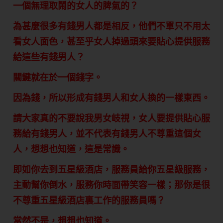
一個無理取鬧的女人的脾氣的？
為甚麼很多有錢男人都是相反，他們不單只不用太
看女人面色，甚至乎女人掉過頭來要貼心提供服務
給這些有錢男人？
關鍵就在於一個錢字。
因為錢，所以形成有錢男人和女人換的一樣東西。
請大家真的不要說我男女岐視，女人要提供貼心服
務給有錢男人，並不代表有錢男人不尊重這個女
人，想想也知道，這是常識。
即如你去到五星級酒店，服務員給你五星級服務，
主動幫你倒水，服務你時面帶笑容一樣；那你是很
不尊重五星級酒店裏工作的服務員嗎？
當然不是，想想也知道。