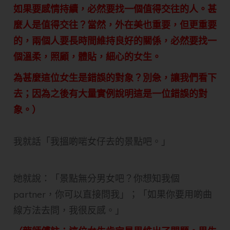
如果要感情持續，必然要找一個值得交往的人。甚
麼人是值得交往？當然，外在美也重要，但更重要
的，兩個人要長時間維持良好的關係，必然要找一
個溫柔，照顧，體貼，細心的女生。
為甚麼這位女生是錯誤的對象？別急，讓我們看下
去；因為之後有大量實例說明這是一位錯誤的對
象。）
我就話「我搵啲啱女仔去的景點吧。」
她就說：「景點無分男女吧？你想知我個
partner，你可以直接問我」；「如果你要用啲曲
線方法去問，我很反感。」