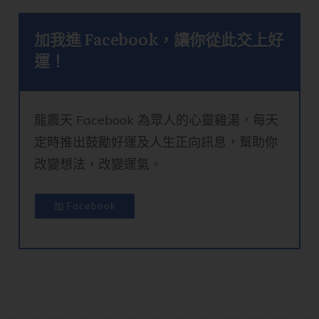
加我進 Facebook，讓你從此交上好
運！
龍震天 Facebook 為眾人的心靈雞湯，每天
定時推出鼓勵好運及人生正向訊息，幫助你
改變想法，改變運氣。
加 Facebook