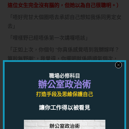
這位女生完全沒有腦的，但她以為自己很聰明。）
「唔好兜甘大個圈唔去承認自己想知我係同男定女
去」
「哩樣野已經唔係第一次講囉唔該」
「正如上次，你個句 “你真係感覺唔到我嬲嫁咩？
算啦無野喇”，我覺得，你擺明就係唔順氣個次，
講咩算啦無野喇，好似個女人甘，唔gur唔高興咪
職場必修科目
講囉，以曲線既方式去bring me a message只會
辦公室政治術
令我十分反感。」
打造手段及思維保護自己
（龍師傅註：男女一起，你知道最重要是甚麼嗎？
讓你工作得以被看見
就是等價交換而出來的尊重。
甚麼等價交換而出來的尊重？這麼複雜的？