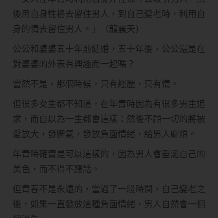
後用自身性格去留住男人，到自己變老時，利用自
身的情去留住男人。」（龍震天）
公公和婆婆五十年前結婚，五十年後，公公還是在
對婆婆的外表有興趣而一起嗎？
當然不是，那個時候，只有經歷，只有情。
但很多女生都不知道，在年青時因為有很多男生追
求，而自以為一生都會這樣；然後不顧一切的將被
愛放大，發脾氣，發放負面情緒，給男人麻煩。
年青時確實是可以這樣的，因為男人會垂涎自己的
美色，而不得不聽話。
但青春不是永遠的，當過了一段時間，自己變老之
後，如果一直發放這種負面情緒，男人自然會一個