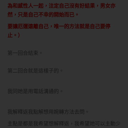
為和感性人一起，注定自己沒有好結果，男女亦
然，只是自己不幸的開始而已。
要讓厄運遠離自己，唯一的方法就是自己要停
止。）
第一回合結束。
第二回合就是這樣子的。
我同她是用電話溝通的。
我解釋返我點解想用婉轉方法去問。
主點是都是我希望想解釋返，我希望她可以主動少