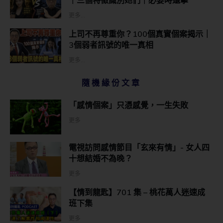
更多...
上司不再尊重你？100個真實個案揭示｜
3個弱者訊號的唯一真相
更多...
隨機緣份文章
「感情個案」只憑感覺，一生失敗
更多
電視訪問感情節目「玄來有情」- 女人四
十想結婚不為晚？
更多
【情到龍匙】701 集 – 桃花萬人迷速成
班下集
更多