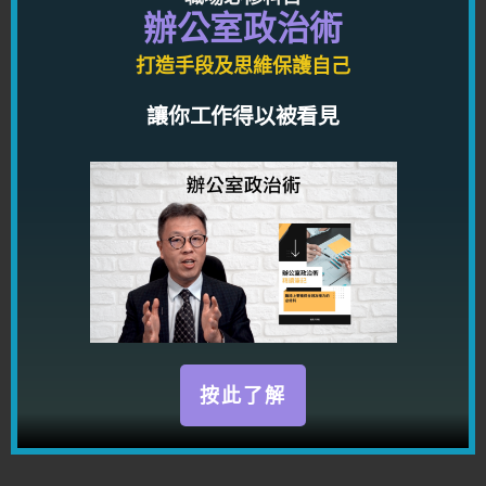
辦公室政治術
關於作者
龍震天
打造手段及思維保護自己
讓你工作得以被看見
龍震天，玄學家，作家，擅長替客人分析感情問題，
推算姻緣運，一生運程，同一時間也是課程講師；出
版書籍超過三十本，題材包括心理學，身體語言，行
為解碼學，男女感情技巧，男女感情個案分析，感情
理論，潛意識，改思改運等等。
服務詳覽：
http://lungcourse.com/service
按此了解