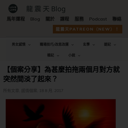
馬年運程
Blog
關於
課程
服務
Podcast
聯絡
龍震天PATREON（NEW）！
男女感情
職場技巧/改思改運
玄學
遊記
雜記
小說
【個案分享】為甚麼拍拖兩個月對方就
突然間淡了起來？
所有文章
,
感情個案
,
18 8 月, 2017