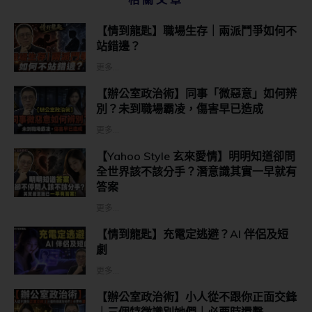
【情到龍匙】職場生存｜兩派鬥爭如何不
站錯邊？
更多...
【辦公室政治術】同事「微惡意」如何辨
別？未到職場霸凌，傷害早已造成
更多...
【Yahoo Style 玄來愛情】明明知道卻問
全世界該不該分手？潛意識其實一早就有
答案
更多...
【情到龍匙】充電定逃避？AI 伴侶及短
劇
更多...
【辦公室政治術】小人從不跟你正面交鋒
｜三個特徵識別她們｜必要時還擊