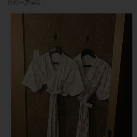
浴袍一應俱全。