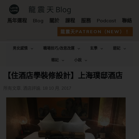
馬年運程
Blog
關於
課程
服務
Podcast
聯絡
龍震天PATREON（NEW）！
男女感情
職場技巧/改思改運
玄學
遊記
雜記
小說
【住酒店學裝修設計】上海璞邸酒店
所有文章
,
酒店評論
,
18 10 月, 2017