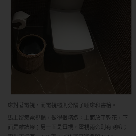
床對著電視，而電視櫃則分隔了睡床和書枱。
馬上留意電視櫃，做得很精緻：上面放了乾花，下
面是雜誌架；另一面是電視，電視兩旁則有喇叭；