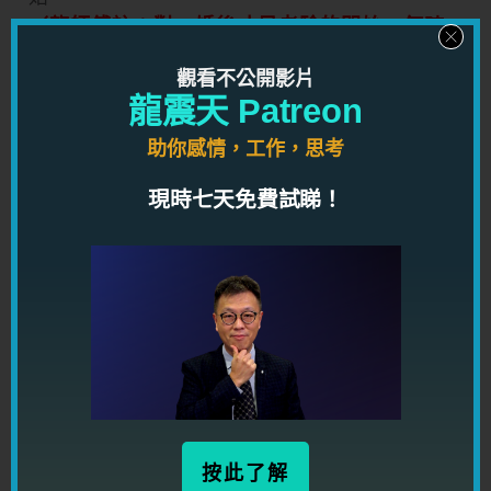
（龍師傅註：對，婚後才是考驗的開始，何時
也要小心。）
觀看不公開影片
龍震天 Patreon
我想，在感情婚姻方面得到最好的建議莫過於
依照師傅的文章內容去行動了，就算未來有任
助你感情，工作，思考
何變數，我亦無畏。
現時七天免費試睇！
（龍師傅註：這就對了，將來發生的事情，誰
也不能擔保，但我們可以擔保的，是我們現在
做著正確的事情。
而感性女人的想法則相反，每次剛開始交往
時，既自己努力做著錯的事情，卻不停的問對
方是否能擔保永遠愛自己。
你不相信，你不妨留意身邊的失敗女人看看，
她們都是這樣的：既要做錯，又要擔保。）
按此了解