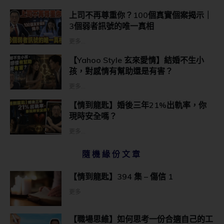
上司不再尊重你？100個真實個案揭示｜
3個弱者訊號的唯一真相
更多...
【Yahoo Style 玄來愛情】結婚不生小
孩，對感情有幫助還是有害？
更多...
【情到龍匙】婚後三年21%出軌率，你
現時安全嗎？
更多...
隨機緣份文章
【情到龍匙】394 集 – 傷信 1
更多
【職場思維】如何思考一份合適自己的工