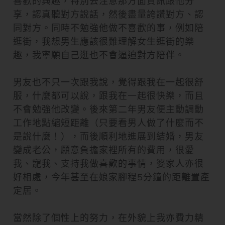
喜歡的興趣，特別去注意那方面資訊跟他分
享，認真聽對方說話，然後盡量誇讚對方、認
同對方。同時不勉強他做不喜歡的事，例如陪
逛街，我想男生應該很難理解女生逛街的樂
趣，我寧願自己逛也不會逼迫對方陪伴。
男友也不只一次跟我說，覺得跟我在一起很舒
服，什麼都可以說，跟我在一起很快樂，而且
不會勉強他改變。後來第二年男友便主動調動
工作地點縮短距離（只要看男人做了什麼而不
是說什麼！），而後順利地進展到結婚，男友
變成老公，願意負擔家裡所有的費用，很愛
我、寵我、支持我做喜歡的事情，婆家人亦很
好相處，今年甚至在娘家腳程5分鐘的距離置產
定居。
當然除了個性上的努力，在外貌上我亦費力精