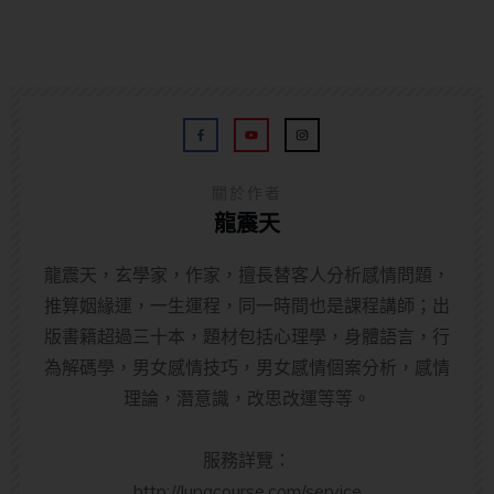
關於作者
龍震天
龍震天，玄學家，作家，擅長替客人分析感情問題，
推算姻緣運，一生運程，同一時間也是課程講師；出
版書籍超過三十本，題材包括心理學，身體語言，行
為解碼學，男女感情技巧，男女感情個案分析，感情
理論，潛意識，改思改運等等。
服務詳覽：
http://lungcourse.com/service