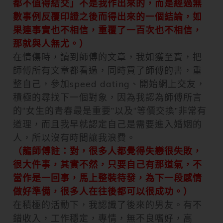
都不值得結交」不是我作出來的，而是經過無
數事例反覆印證之後而得出來的一個結論，如
果連事實也不相信，重覆了一百次也不相信，
那就與人無尤。）
在情傷時，讀到師傅的文章，我如獲至寶，把
師傅所有文章都看過，同時買了師傅的書，重
整自己，參加speed dating、開始網上交友，
積極的尋找下一個對象，因為我認為師傅所言
的“女生的青春最是重要”以及“等價交換”非常有
道理，而且我早就認定自己是需要進入婚姻的
人，所以沒有時間讓我浪費。
（龍師傅註：對，很多人都覺得失戀很失敗，
很大件事，其實不然，只要自己有那道氣，不
當作是一回事，馬上整裝待發，為下一段感情
做好準備，很多人在往後都可以很成功。）
在積極的活動下，我認識了後來的男友。有不
錯收入，工作穩定，專情，無不良嗜好，高