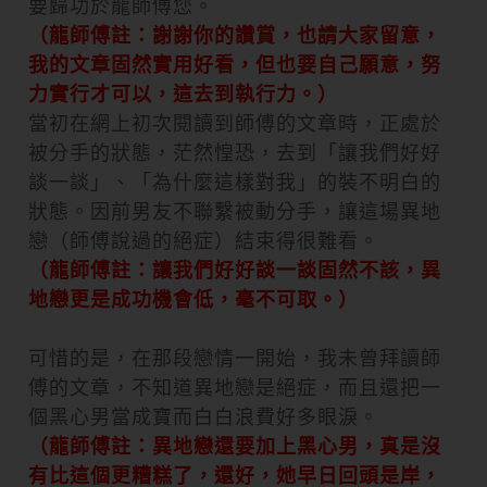
要歸功於龍師傅您。
（龍師傅註：謝謝你的讚賞，也請大家留意，
我的文章固然實用好看，但也要自己願意，努
力實行才可以，這去到執行力。）
當初在網上初次閱讀到師傅的文章時，正處於
被分手的狀態，茫然惶恐，去到「讓我們好好
談一談」、「為什麼這樣對我」的裝不明白的
狀態。因前男友不聯繫被動分手，讓這場異地
戀（師傅說過的絕症）結束得很難看。
（龍師傅註：讓我們好好談一談固然不該，異
地戀更是成功機會低，毫不可取。）
可惜的是，在那段戀情一開始，我未曾拜讀師
傅的文章，不知道異地戀是絕症，而且還把一
個黑心男當成寶而白白浪費好多眼淚。
（龍師傅註：異地戀還要加上黑心男，真是沒
有比這個更糟糕了，還好，她早日回頭是岸，