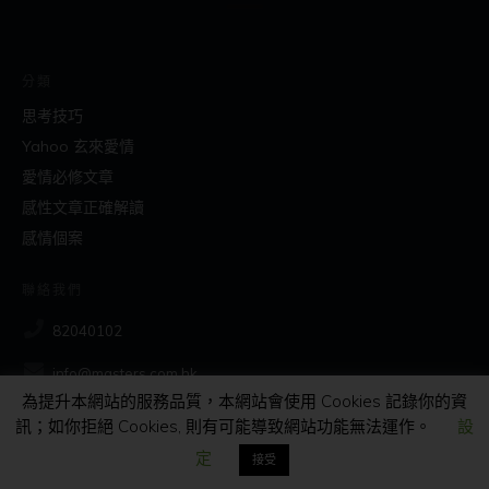
分類
思考技巧
Yahoo 玄來愛情
愛情必修文章
感性文章正確解讀
感情個案
聯絡我們
82040102
info@masters.com.hk
為提升本網站的服務品質，本網站會使用 Cookies 記錄你的資
訊；如你拒絕 Cookies, 則有可能導致網站功能無法運作。
設
社交
定
接受