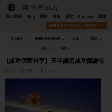
馬年運程
Blog
關於
課程
服務
Podcast
聯絡
龍震天PATREON（NEW）！
男女感情
職場技巧/改思改運
玄學
遊記
雜記
小說
【成功個案分享】五年讀者成功感謝信
所有文章
,
感情個案
,
6 5 月, 2018