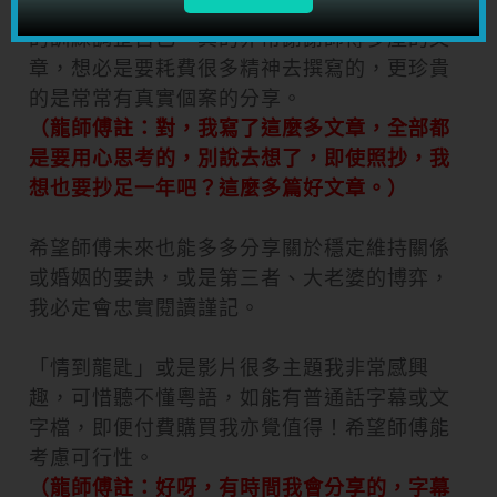
因為在自我情緒跟內在外表方面，我持續努力
的訓練調整自己。真的非常謝謝師傅多產的文
章，想必是要耗費很多精神去撰寫的，更珍貴
的是常常有真實個案的分享。
（龍師傅註：對，我寫了這麼多文章，全部都
是要用心思考的，別說去想了，即使照抄，我
想也要抄足一年吧？這麼多篇好文章。）
希望師傅未來也能多多分享關於穩定維持關係
或婚姻的要訣，或是第三者、大老婆的博弈，
我必定會忠實閱讀謹記。
「情到龍匙」或是影片很多主題我非常感興
趣，可惜聽不懂粵語，如能有普通話字幕或文
字檔，即便付費購買我亦覺值得！希望師傅能
考慮可行性。
（龍師傅註：好呀，有時間我會分享的，字幕