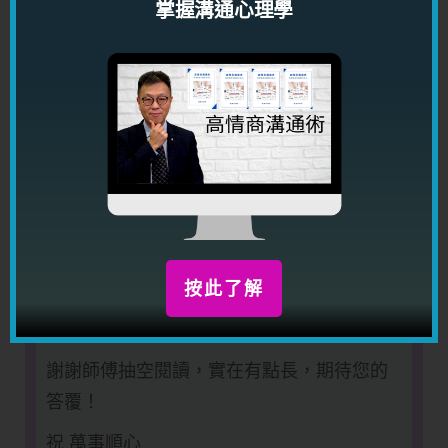
掌握溝通心理學
（龍師傅註：並不，而是你太專一了，專一
到一個位，連男朋友看看以前的女生也不可
以。
其實這些問題是很少事來的，你不用太過在
意這些。）
最後附上一張我和男友的照片，畢竟上面可
能描述得不算很準確，不過相片還是不要公
開了哈哈：）
按此了解
（龍師傅註：不會公開。看樣子你男朋友是
高攀了你了，你還在擔心對方不專一。）
謝謝師傅抽空閱讀，實在有點長，期待您的
答覆！
祝 萬事順心