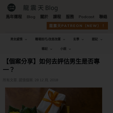
馬年運程
Blog
關於
課程
服務
Podcast
聯絡
龍震天PATREON（NEW）！
男女感情
職場技巧/改思改運
玄學
遊記
雜記
小說
【個案分享】如何去評估男生是否專
一？
所有文章
,
感情個案
,
28 12 月, 2018