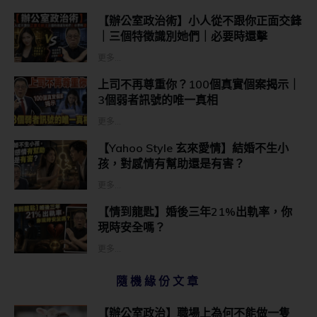
【辦公室政治術】小人從不跟你正面交鋒
｜三個特徵識別她們｜必要時還擊
更多...
上司不再尊重你？100個真實個案揭示｜
3個弱者訊號的唯一真相
更多...
【Yahoo Style 玄來愛情】結婚不生小
孩，對感情有幫助還是有害？
更多...
【情到龍匙】婚後三年21%出軌率，你
現時安全嗎？
更多...
隨機緣份文章
【辦公室政治】職場上為何不能做一隻