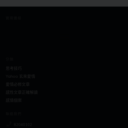
實用連結
分類
思考技巧
Yahoo 玄來愛情
愛情必修文章
感性文章正確解讀
感情個案
聯絡我們
82040102