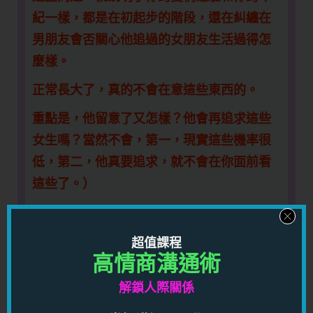
紀一樣，都是在初起步的階段，還在糾纏在
男朋友會否關心他追過的女朋友生活過得怎
麼樣。
正常長大了，真的不會在意這些東西的。
重點是，他留意了又怎樣？他會再追求這些
女生嗎？當然不會，第一，現實這些機率很
低，第二，他真要追求，就不會在你面前看
這些了。）
search box 彈出來的最近翻查紀錄，有時也
會包括這些女生。這些事情我只是看在眼
超值課程
裡，沒有吭聲，因為不知道應該說什麼、是
高情商溝通術
否現在要說。這些行為可能是不專一的表現
解鎖人際關係
嗎？