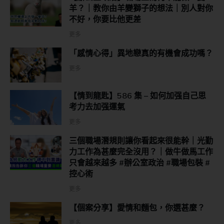
羊？｜教你由羊變獅子的想法｜別人對你
不好，你要比他更差
更多
「感情心得」異地戀真的有機會成功嗎？
更多
【情到龍匙】586 集 – 如何加强自己思
考力去加强運氣
更多
三個職場潛規則讓你看起來很能幹｜光勤
力工作為甚麼完全沒用？｜做牛做馬工作
只會越來越多 #辦公室政治 #職場包裝 #
控心術
更多
【個案分享】愛情和麵包，你選甚麼？
更多