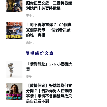
跟你正面交鋒｜三個特徵識
別她們｜必要時還擊
更多...
上司不再尊重你？100個真
實個案揭示｜3個弱者訊號
的唯一真相
更多...
隨機緣份文章
「情到龍匙」376 小器變大
器
更多
【愛情個案】好端端為何會
分開？｜告訴你男人在想的
事情｜事情不會無緣無故只
是自己看不到