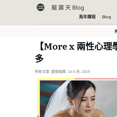
馬年運程
Blog
【More x 兩性
多
所有文章
,
感情個案
,
14 6 月, 2019