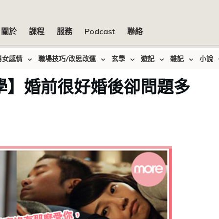
關於
課程
服務
Podcast
聯絡
男女感情
職場技巧/改思改運
玄學
遊記
雜記
小說
心理學】婚前很好婚後卻問題多