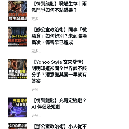
【情到龍匙】職場生存｜兩
派鬥爭如何不站錯邊？
更多...
【辦公室政治術】同事「微
惡意」如何辨別？未到職場
霸凌，傷害早已造成
更多...
【Yahoo Style 玄來愛情】
明明知道卻問全世界該不該
分手？潛意識其實一早就有
答案
更多...
【情到龍匙】充電定逃避？
AI 伴侶及短劇
更多...
【辦公室政治術】小人從不