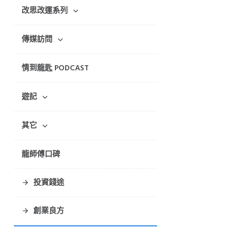
改思改運系列
傳媒訪問
情到龍匙 PODCAST
遊記
其它
龍師傅口碑
投資錢途
創業良方