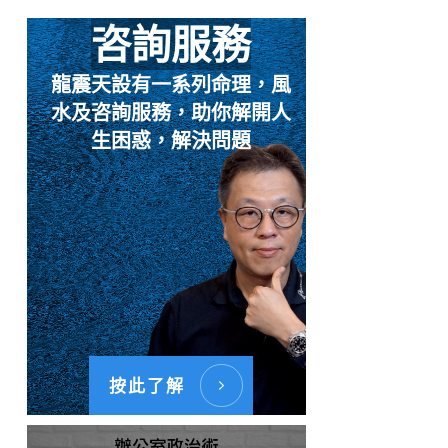
咨詢服務
龍震天設有一系列命理，風
水及咨詢服務，助你解開人
生困惑，解決問題
按此了解