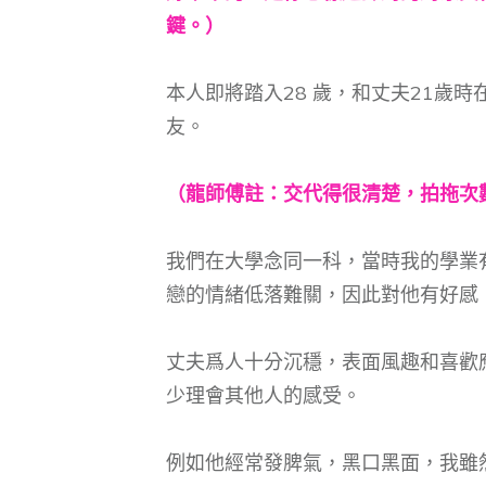
鍵。）
本人即將踏入28 歲，和丈夫21歲
友。
（龍師傅註：交代得很清楚，拍拖次
我們在大學念同一科，當時我的學業
戀的情緒低落難關，因此對他有好感
丈夫爲人十分沉穩，表面風趣和喜歡
少理會其他人的感受。
例如他經常發脾氣，黑口黑面，我雖