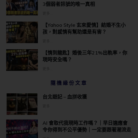
3個弱者訊號的唯一真相
更多...
【Yahoo Style 玄來愛情】結婚不生小
孩，對感情有幫助還是有害？
更多...
【情到龍匙】婚後三年21%出軌率，你
現時安全嗎？
更多...
隨機緣份文章
台北遊記 – 血拼收獲
更多
AI 會取代我現時工作嗎？｜早日適應會
令你得到不公平優勢｜一定要跟著潮流走