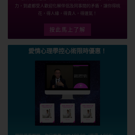
力，到處都受人歡迎化解伴侶及同事間的矛盾，讓你得桃
花，得人緣，得貴人，得運氣！
按此馬上了解
愛情心理學控心術限時優惠！