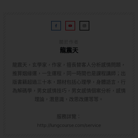
關於作者
龍震天
龍震天，玄學家，作家，擅長替客人分析感情問題，
推算姻緣運，一生運程，同一時間也是課程講師；出
版書籍超過三十本，題材包括心理學，身體語言，行
為解碼學，男女感情技巧，男女感情個案分析，感情
理論，潛意識，改思改運等等。
服務詳覽：
http://lungcourse.com/service