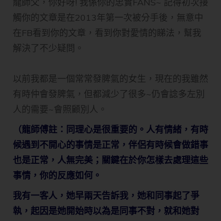
​龍師父，你好呀! 我係你的忠實FANS~ 記得初次接
觸你的文章是在2013年第一次被分手後，無意中
在FB看到你的文章，看到你對愛情的睇法，幫我
解決了不少疑問。
以前我都是一個常常發脾氣的女生，現在的我雖然
有時仲會發脾氣，但都減少了很多~仍會諗多左別
人的需要~會照顧別人。
（龍師傅註：同理心是很重要的。人有情緒，有時
候遇到不開心的事情是正常，伴侶有時候會做錯事
也是正常，人無完美；關鍵在於你怎樣去處理這些
事情，你的反應如何。
我有一客人，她早兩天告訴我，她和同事起了爭
執，起因是她開始時以為是同事不對，就和她對