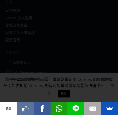
分類
思考技巧
Yahoo 玄來愛情
愛情必修文章
感性文章正確解讀
感情個案
聯絡我們
82040102
info@masters.com.hk
為提升本網站的服務品質，本網站會使用 Cookies 記錄你的資
訊；如你拒絕 Cookies, 則有可能導致網站功能無法運作。
設
社交
定
接受
分享