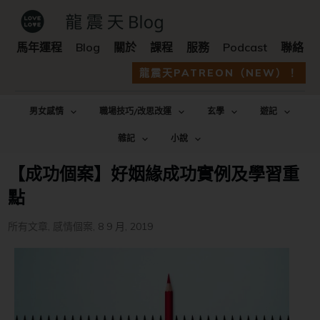
馬年運程
Blog
關於
課程
服務
Podcast
聯絡
龍震天PATREON（NEW）！
男女感情
職場技巧/改思改運
玄學
遊記
雜記
小說
【成功個案】好姻緣成功實例及學習重
點
所有文章
,
感情個案
,
8 9 月, 2019