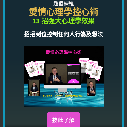
超值課程
愛情心理學控心術
綜合 6,500 個真實個案，超過 100 個桃花萬
人迷，找到她們不告訴你的想法，行為，潛
13 招强大心理學效果
規則，你現時可以免費得到，打開神秘大
門！
招招到位控制任何人行為及想法
按此免費參加!
四天戀愛溝通術
了解男女心理學，用潛意識溝通
控制對方不由自主
做任何你想他做的事情
立即免費參加!
按此了解