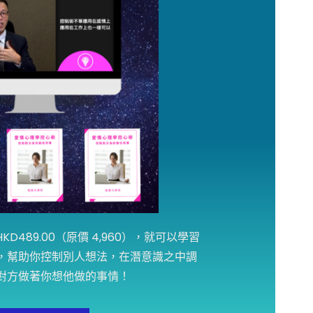
D489.00（原價 4,960），就可以學習
，幫助你控制別人想法，在潛意識之中調
對方做著你想他做的事情！