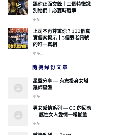
跟你正面交鋒｜三個特徵識
別她們｜必要時還擊
更多...
上司不再尊重你？100個真
實個案揭示｜3個弱者訊號
的唯一真相
更多...
隨機緣份文章
星盤分享 — 有志投身女塔
羅師星盤
更多
男女感情系列 — CC 的回應
— 感性女人愛情一塌糊塗
更多