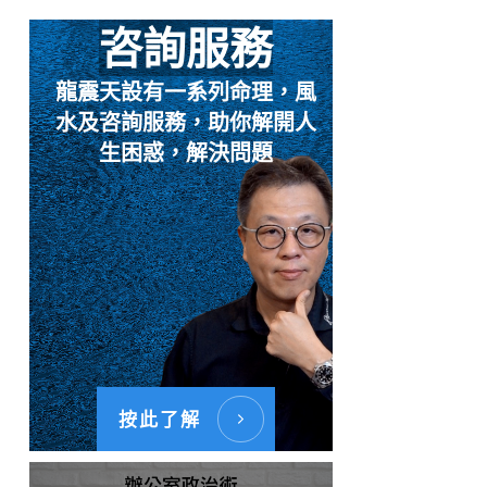
咨詢服務
龍震天設有一系列命理，風
水及咨詢服務，助你解開人
生困惑，解決問題
按此了解