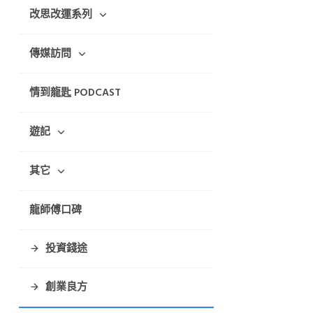
改思改運系列
傳媒訪問
情到龍匙 PODCAST
遊記
其它
龍師傅口碑
投資錢途
創業良方