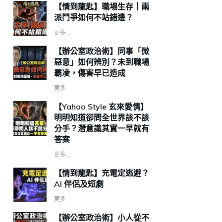
【情到龍匙】職場生存｜兩
派鬥爭如何不站錯邊？
更多...
【辦公室政治術】同事「微
惡意」如何辨別？未到職場
霸凌，傷害早已造成
更多...
【Yahoo Style 玄來愛情】
明明知道卻問全世界該不該
分手？潛意識其實一早就有
答案
更多...
【情到龍匙】充電定逃避？
AI 伴侶及短劇
更多...
【辦公室政治術】小人從不