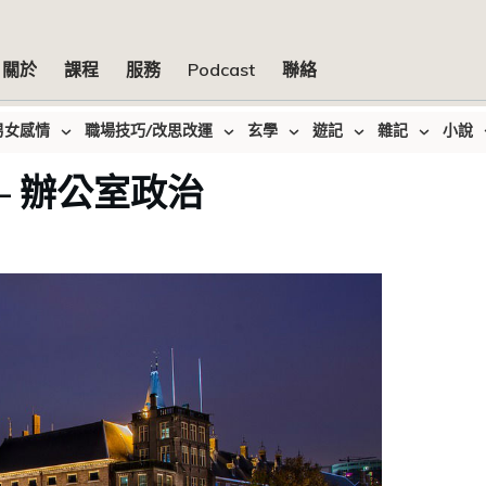
關於
課程
服務
Podcast
聯絡
男女感情
職場技巧/改思改運
玄學
遊記
雜記
小說
 – 辦公室政治