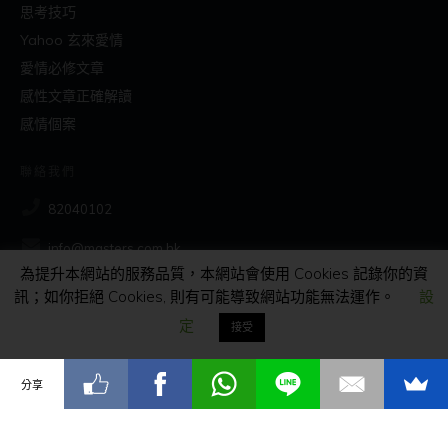
思考技巧
Yahoo 玄來愛情
愛情必修文章
感性文章正確解讀
感情個案
聯絡我們
82040102
info@masters.com.hk
為提升本網站的服務品質，本網站會使用 Cookies 記錄你的資
訊；如你拒絕 Cookies, 則有可能導致網站功能無法運作。
設
社交
定
接受
分享