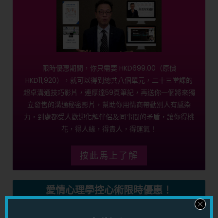
限時優惠期間，你只需要 HKD699.00（原價
HKD11,920），就可以得到總共八個單元，二十三堂課的
超卓溝通技巧影片，連厚達59頁筆記，再送你一個將來獨
立發售的溝通秘密影片，幫助你用情商帶動別人有感染
力，到處都受人歡迎化解伴侶及同事間的矛盾，讓你得桃
花，得人緣，得貴人，得運氣！
按此馬上了解
愛情心理學控心術限時優惠！