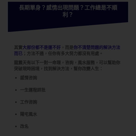
長期單身？感情出現問題？工作總是不順
利？
其實
大部份都不是運不好
，而是
你不清楚問題的解決方法
而已
；方法不通，任你有多大努力都沒有用處。
龍震天有以下一對一命理，咨詢，風水服務，可以幫助你
突破現時困境，找到解決方法，幫你改變人生：
感情咨詢
一生運程詳批
工作咨詢
陽宅風水
改名