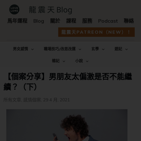
馬年運程
Blog
關於
課程
服務
Podcast
聯絡
龍震天PATREON（NEW）！
男女感情
職場技巧/改思改運
玄學
遊記
雜記
小說
【個案分享】男朋友太偏激是否不能繼
續？（下）
所有文章
,
感情個案
,
29 4 月, 2021