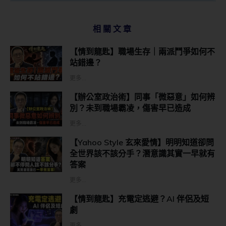
相關文章
【情到龍匙】職場生存｜兩派鬥爭如何不
站錯邊？
更多...
【辦公室政治術】同事「微惡意」如何辨
別？未到職場霸凌，傷害早已造成
更多...
【Yahoo Style 玄來愛情】明明知道卻問
全世界該不該分手？潛意識其實一早就有
答案
更多...
【情到龍匙】充電定逃避？AI 伴侶及短
劇
更多...