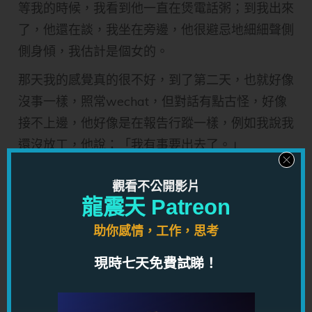
等我的時候，我看到他一直在煲電話粥；到我出來
了，他還在談，我坐在旁邊，他很避忌地細細聲側
側身傾，我估計是個女的。
那天我的感覺真的很不好，到了第二天，也就好像
沒事一樣，照常wechat，但對話有點古怪，好像
接不上邊，他好像是在報告行蹤一樣，例如我說我
還沒放工，他說：「我有事要出去了。」
（龍師傅註：他其實是另有對象而對你沒有興趣
觀看不公開影片
了，你知道嗎？）
龍震天 Patreon
我說：「去晚飯嗎？」
助你感情，工作，思考
他說：「對呀。」跟住話題就沒有了。
現時七天免費試睇！
師傅，到底係我諗多左，定係一開始已經只係朋友
關係？其實要點樣分辨男人想跟你做朋友定當你係