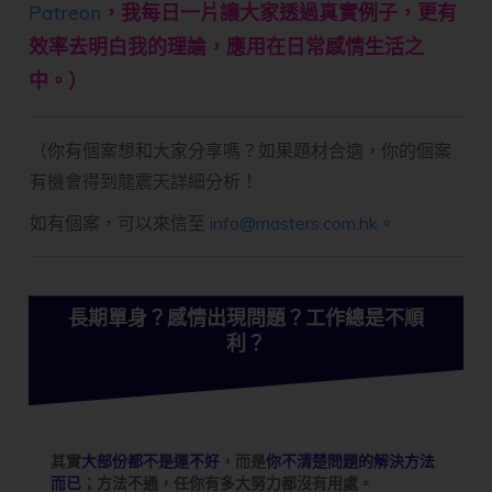
Patreon
，我每日一片讓大家透過真實例子，更有
效率去明白我的理論，應用在日常感情生活之
中。）
（你有個案想和大家分享嗎？如果題材合適，你的個案
有機會得到龍震天詳細分析！
如有個案，可以來信至
info@masters.com.hk
。
長期單身？感情出現問題？工作總是不順
利？
其實
大部份都不是運不好
，而是
你不清楚問題的解決方法
而已
；方法不通，任你有多大努力都沒有用處。