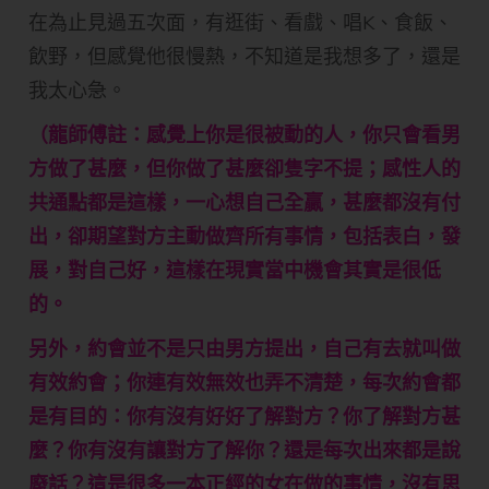
在為止見過五次面，有逛街、看戲、唱K、食飯、
飲野，但感覺他很慢熱，不知道是我想多了，還是
我太心急。
（龍師傅註：感覺上你是很被動的人，你只會看男
方做了甚麼，但你做了甚麼卻隻字不提；感性人的
共通點都是這樣，一心想自己全贏，甚麼都沒有付
出，卻期望對方主動做齊所有事情，包括表白，發
展，對自己好，這樣在現實當中機會其實是很低
的。
另外，約會並不是只由男方提出，自己有去就叫做
有效約會；你連有效無效也弄不清楚，每次約會都
是有目的：你有沒有好好了解對方？你了解對方甚
麼？你有沒有讓對方了解你？還是每次出來都是說
廢話？這是很多一本正經的女在做的事情，沒有思