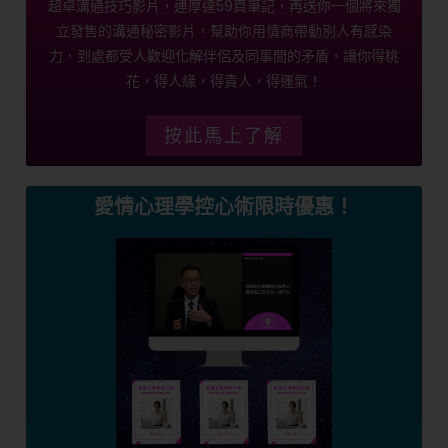
超卓溝通技巧影片，連厚達59頁筆記，再送你一個將來獨
立發售的溝通秘密影片，幫助你用情商帶動別人有感染
力，到處都受人歡迎化解伴侶及同事間的矛盾，讓你得桃
花，得人緣，得貴人，得運氣！
按此馬上了解
愛情心理學控心術限時優惠！