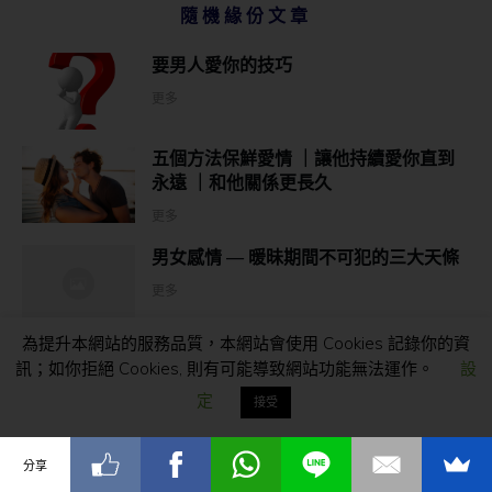
隨機緣份文章
要男人愛你的技巧
更多
五個方法保鮮愛情 ｜讓他持續愛你直到
永遠 ｜和他關係更長久
更多
男女感情 — 暖昧期間不可犯的三大天條
更多
為提升本網站的服務品質，本網站會使用 Cookies 記錄你的資
「感情個案」異地戀個案以及相處心得
訊；如你拒絕 Cookies, 則有可能導致網站功能無法運作。
設
更多
定
接受
「愛情，就這麼簡單」- I 小姐
分享
Whatsapp 大解碼