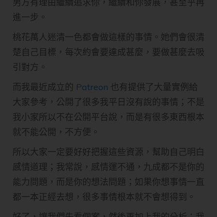
男方有理由繼續追求你，繼續和你發展，甚至乎再
進一步。
桃花萬人迷清一色都會做這樣的事情。她們會很清
楚自己目標，每次約會要達成甚麼，要做甚麼去吸
引對方。
而我最近成立的
Patreon
也有提供了大量實例給
大家參考，公開了很多我平日沒有說的事情；不是
我小家所以不在公開平台說，而是有很多東西根本
就不能公開，不方便。
所以大家一定要好好把握這些資源，幫助自己明白
感情道理；我常說，感情運不通，九成都不是你的
能力問題，而是你的想法問題；如果你想事情一直
都一本正經去想，很多事情根本就不會想得到。
好了，讓我們先看個案，然後再加上我的分析；我