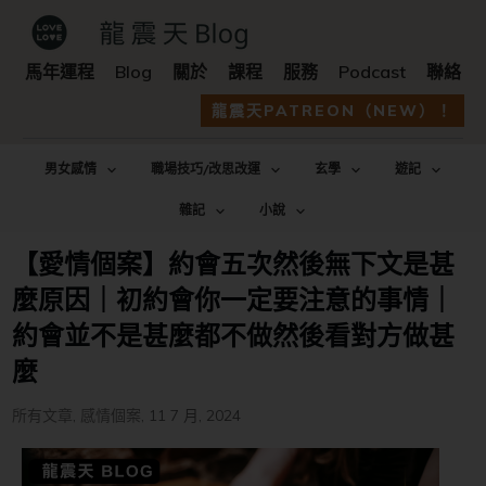
馬年運程
Blog
關於
課程
服務
Podcast
聯絡
龍震天PATREON（NEW）！
男女感情
職場技巧/改思改運
玄學
遊記
雜記
小說
【愛情個案】約會五次然後無下文是甚
麼原因｜初約會你一定要注意的事情｜
約會並不是甚麼都不做然後看對方做甚
麼
所有文章
,
感情個案
,
11 7 月, 2024