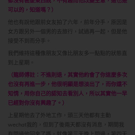
都沒有甚麼東西說，不有趣而他改變主意，這也是
可以的，知道嗎？）
他也有說他跟前女友拍了六年，前年分手，原因是
女方跟另外一個男的去旅行，試過再一起，但是他
接受不到而分手。
我們維持這種像朋友又像比朋友多一點點的狀態直
到上星期。
（龍師傅註：不進則退，其實他約會了你這麼多次
也沒有再進一步，他很明顯是想淡出了，而你還不
知情，用你自己的認知去看別人，所以其實他一早
已經對你沒有興趣了。）
上星期他去了外地工作，頭三天他都有主動
wechat我的，但到了後兩天都沒有消息，期間我
有問過他回來了嗎，就像第三天晚上問過，第四天