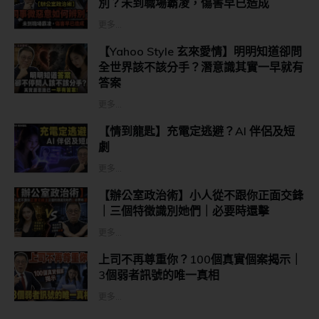
別？未到職場霸凌，傷害早已造成
更多...
【Yahoo Style 玄來愛情】明明知道卻問
全世界該不該分手？潛意識其實一早就有
答案
更多...
【情到龍匙】充電定逃避？AI 伴侶及短
劇
更多...
【辦公室政治術】小人從不跟你正面交鋒
｜三個特徵識別她們｜必要時還擊
更多...
上司不再尊重你？100個真實個案揭示｜
3個弱者訊號的唯一真相
更多...