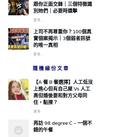
跟你正面交鋒｜三個特徵識
別她們｜必要時還擊
更多...
上司不再尊重你？100個真
實個案揭示｜3個弱者訊號
的唯一真相
更多...
隨機緣份文章
【A 餐 B 餐選擇】人工低沒
上進心但有自己屋 Vs 人工
高但婚後要和對方父母同
住，點㨂？
更多
再訪 98 degree C – 一個不
錯的午餐