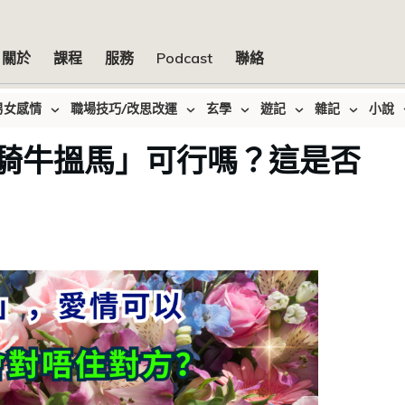
關於
課程
服務
Podcast
聯絡
男女感情
職場技巧/改思改運
玄學
遊記
雜記
小說
騎牛搵馬」可行嗎？這是否