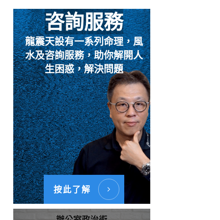
咨詢服務
龍震天設有一系列命理，風
水及咨詢服務，助你解開人
生困惑，解決問題
按此了解