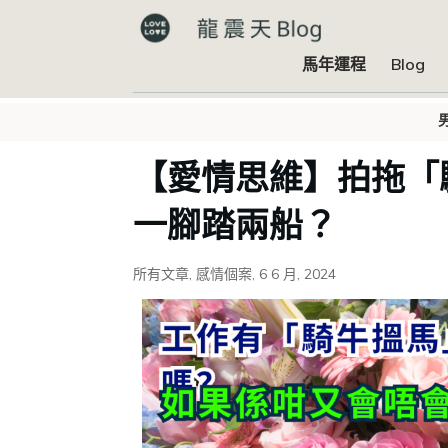
馬年運程
Blog
【愛情思維】拍拖「
一腳踏兩船？
所有文章
,
感情個案
,
6 6 月, 2024