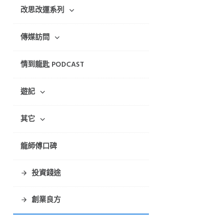
改思改運系列
傳媒訪問
情到龍匙 PODCAST
遊記
其它
龍師傅口碑
投資錢途
創業良方