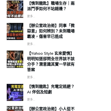
【情到龍匙】職場生存｜兩
派鬥爭如何不站錯邊？
更多...
【辦公室政治術】同事「微
惡意」如何辨別？未到職場
霸凌，傷害早已造成
更多...
【Yahoo Style 玄來愛情】
明明知道卻問全世界該不該
分手？潛意識其實一早就有
答案
更多...
【情到龍匙】充電定逃避？
AI 伴侶及短劇
更多...
【辦公室政治術】小人從不