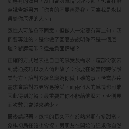
到應有的效果，反而會讓感情快速冷卻，也會在潛
意識告訴男方「你真的不要再愛我，因為我是永世
帶給你厄運的人。」
感性人可能會不同意，但做人一定要有第二句，我
們要專注的，是你做了甚麼去說明你不是一個厄
運？發脾氣嗎？還是負面情緒？
正確的方式是表達自己的感受及需求，這部份就去
到溝通技巧以及人情世故了；你要在適當的時候讚
美對方，讓對方潛意識為你做正確的事，恰當表達
需求會讓對方更容易接受，而兩個人的感情也可能
因此得到好轉；最重要是你不能給他壓力，否則見
面次數只會越來越少。
最後請記著，感情的長久不在於熱戀期有多甜蜜，
象棋初局任誰也會捉，男朋友在開始時追求你自然