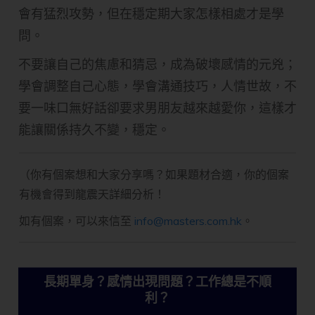
會有猛烈攻勢，但在穩定期大家怎樣相處才是學
問。
不要讓自己的焦慮和猜忌，成為破壞感情的元兇；
學會調整自己心態，學會溝通技巧，人情世故，不
要一味口無好話卻要求男朋友越來越愛你，這樣才
能讓關係持久不變，穩定。
（你有個案想和大家分享嗎？如果題材合適，你的個案
有機會得到龍震天詳細分析！
如有個案，可以來信至
info@masters.com.hk
。
長期單身？感情出現問題？工作總是不順
利？