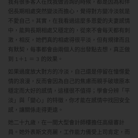
我有很多客人在找我做咨詢的時候，都是因為和伴
侶長期相處突然變淡而擔心，覺得對方變冷淡就是
不愛自己。其實，在我看過這麼多恩愛的夫妻感情
中，能夠長期相處又穩定的，從來不會每天都有刺
激，相反，她們真的相處得很平淡，但有規律而且
有默契，每事都會由兩個人的出發點去想，真正做
到 1＋1 ＝ 3 的效果。
如果過度放大對方的冷淡，自己還是停留在憧憬愛
情的浪漫，反而會因為自己的焦慮而親手破壞原本
穩定而大好的感情，這樣很不值得；學會分辨「平
淡」與「變心」的特徵，你才能在感情中找回安全
感，讓關係走得更遠。
她二十九歲，在一間大型會計師樓擔任高級審計
員。她外表斯文亮麗，工作能力備受上司肯定，而