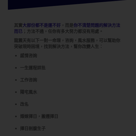
其實
大部份都不是運不好
，而是
你不清楚問題的解決方法
而已
；方法不通，任你有多大努力都沒有用處。
龍震天有以下一對一命理，咨詢，風水服務，可以幫助你
突破現時困境，找到解決方法，幫你改變人生：
感情咨詢
一生運程詳批
工作咨詢
陽宅風水
改名
婚嫁擇日，搬遷擇日
擇日剖腹生子