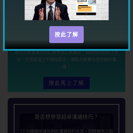
按此了解
限時優惠期間，你只需要 HKD489.00（原價 4,960），
就可以學習强大的心理學控心術課程，幫助你控制別人想
法，在潛意識之中調校對方，讓對方做著你想他做的事
情！
按此馬上了解
是否想學習超卓溝通技巧？
50 分鐘講座讓你明白溝通技巧大忌，同時教你三招