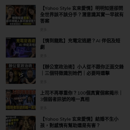
【Yahoo Style 玄來愛情】明明知道卻問
全世界該不該分手？潛意識其實一早就有
答案
更多...
【情到龍匙】充電定逃避？AI 伴侶及短
劇
更多...
【辦公室政治術】小人從不跟你正面交鋒
｜三個特徵識別她們｜必要時還擊
更多...
上司不再尊重你？100個真實個案揭示｜
3個弱者訊號的唯一真相
更多...
【Yahoo Style 玄來愛情】結婚不生小
孩，對感情有幫助還是有害？