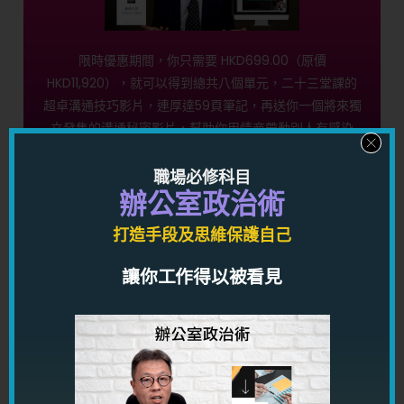
限時優惠期間，你只需要 HKD699.00（原價
HKD11,920），就可以得到總共八個單元，二十三堂課的
超卓溝通技巧影片，連厚達59頁筆記，再送你一個將來獨
立發售的溝通秘密影片，幫助你用情商帶動別人有感染
力，到處都受人歡迎化解伴侶及同事間的矛盾，讓你得桃
花，得人緣，得貴人，得運氣！
職場必修科目
辦公室政治術
按此馬上了解
打造手段及思維保護自己
讓你工作得以被看見
愛情心理學控心術限時優惠！