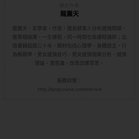
關於作者
龍震天
龍震天，玄學家，作家，擅長替客人分析感情問題，
推算姻緣運，一生運程，同一時間也是課程講師；出
版書籍超過三十本，題材包括心理學，身體語言，行
為解碼學，男女感情技巧，男女感情個案分析，感情
理論，潛意識，改思改運等等。
服務詳覽：
http://lungcourse.com/service