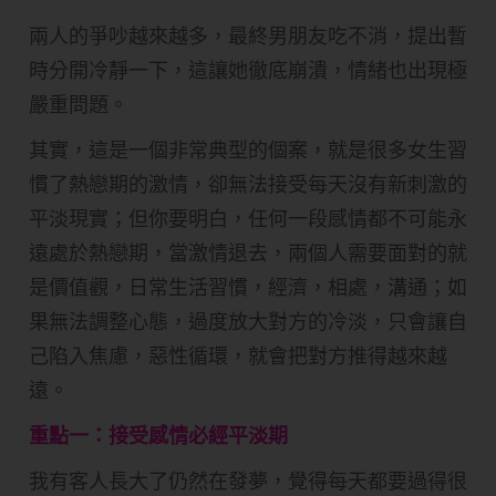
兩人的爭吵越來越多，最終男朋友吃不消，提出暫
時分開冷靜一下，這讓她徹底崩潰，情緒也出現極
嚴重問題。
其實，這是一個非常典型的個案，就是很多女生習
慣了熱戀期的激情，卻無法接受每天沒有新刺激的
平淡現實；但你要明白，任何一段感情都不可能永
遠處於熱戀期，當激情退去，兩個人需要面對的就
是價值觀，日常生活習慣，經濟，相處，溝通；如
果無法調整心態，過度放大對方的冷淡，只會讓自
己陷入焦慮，惡性循環，就會把對方推得越來越
遠。
重點一：接受感情必經平淡期
我有客人長大了仍然在發夢，覺得每天都要過得很