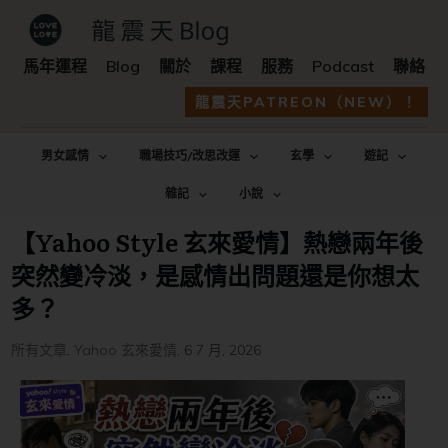
馬年運程
Blog
關於
課程
服務
Podcast
聯絡
龍震天PATREON（NEW）！
男女感情
職場技巧/改思改運
玄學
遊記
雜記
小說
【Yahoo Style 玄來愛情】熱戀兩年後
突然變冷淡，是感情出問題還是你想太
多？
所有文章
,
Yahoo 玄來愛情
,
6 7 月, 2026