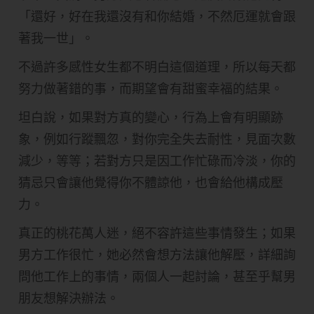
「還好，好在我還沒有和你結婚，不然厄運就會跟
著我一世」。
不過許多感性女生都不明白這個道理，所以每天都
努力做著錯的事，而期望會有甜蜜幸福的結果。
坦白說，如果對方真的變心，行為上會有明顯跡
象，例如行蹤飄忽，對你完全失去耐性，見面次數
減少，等等；若對方只是因工作忙碌而冷淡，你的
猜忌只會讓他覺得你不體諒他，也會給他構成壓
力。
真正的桃花萬人迷，絕不容許這些事情發生；如果
男方工作很忙，她必然會想方法讓他解壓，詳細詢
問他工作上的事情，兩個人一起討論，甚至乎幫男
朋友想解決辦法。