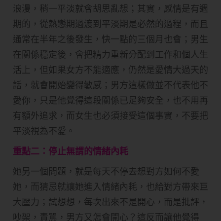
浪漫，稍一平淡就會胡思亂想；其實，感情是有週
期的，從熱戀期過渡到平淡期是必然的過程，而且
通常在半年之後發生，快一點的三個月也會；男生
在關係穩定後，會把精力重新分配到工作和個人生
活上，但如果女方不能適應，仍然是愛情大過天的
話，就會開始變得敏感；男方這樣做並不代表他不
愛你，只是他覺得這段關係已足夠安全，也不用再
有額外追求，而女生也必須接受這個事實，不要把
平淡視為不愛。
重點二：停止無謂的情緒內耗
她另一個問題，就是每天不停去想對方如何不愛
她，而猜忌就讓她進入情緒內耗，也給對方帶來巨
大壓力；試想想，每次出來不是開心，而是批評，
吵架，責駡，男方又怎會開心？這反而讓他覺得