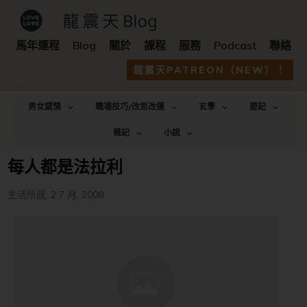
馬年運程
Blog
關於
課程
服務
Podcast
聯絡
龍震天PATREON（NEW）！
男女感情
職場技巧/改思改運
玄學
遊記
雜記
小說
每人都是法拉利
生活所感
,
2 7 月, 2008