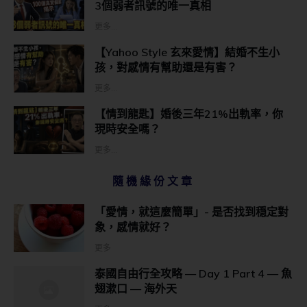
3個弱者訊號的唯一真相
更多...
【Yahoo Style 玄來愛情】結婚不生小
孩，對感情有幫助還是有害？
更多...
【情到龍匙】婚後三年21%出軌率，你
現時安全嗎？
更多...
隨機緣份文章
「愛情，就這麼簡單」- 是否找到穏定對
象，感情就好？
更多
泰國自由行全攻略 — Day 1 Part 4 — 魚
翅漱口 — 海外天