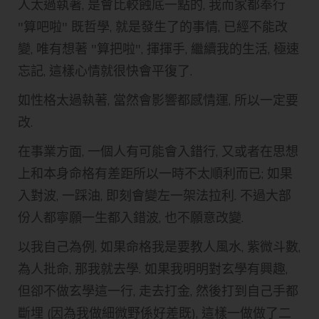
人太過執著, 是會比較蝕底一點的, 我而家都奉行
"算吧啦" 既哲學, 就是發生了的事情, 已經不能改
變, 唯有想著 "算把啦", 揮揮手, 繼續我的生活, 極速
忘記, 這樣心情就很快會平復了.
如性格太過執著, 當然會影響都感情運, 所以一定要
改.
在事業方面, 一個人有可能會入錯行, 又或者在思想
上和本身命格有差距所以一時不太順利而已; 如果
入對波, 一踩油, 即刻會變左一架法拉利. 不過大部
份人都寧願一生都入錯波, 也不願意改變.
以我自己為例, 如果命格我是要教人風水, 紫微斗數,
為人批命, 那我就去學. 如果我明明對玄學有興趣,
但卻不做玄學這一行, 走去打金, 然後打到自己手都
斷埋 (因為我做細微野係好差既), 這樣一做做了二