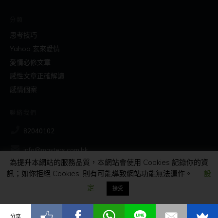
分類
思考技巧
Yahoo 玄來愛情
愛情必修文章
感性文章正確解讀
感情個案
聯絡我們
82040102
info@masters.com.hk
為提升本網站的服務品質，本網站會使用 Cookies 記錄你的資
訊；如你拒絕 Cookies, 則有可能導致網站功能無法運作。
設
社交
定
接受
分享