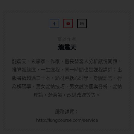
關於作者
龍震天
龍震天，玄學家，作家，擅長替客人分析感情問題，
推算姻緣運，一生運程，同一時間也是課程講師；出
版書籍超過三十本，題材包括心理學，身體語言，行
為解碼學，男女感情技巧，男女感情個案分析，感情
理論，潛意識，改思改運等等。
服務詳覽：
http://lungcourse.com/service