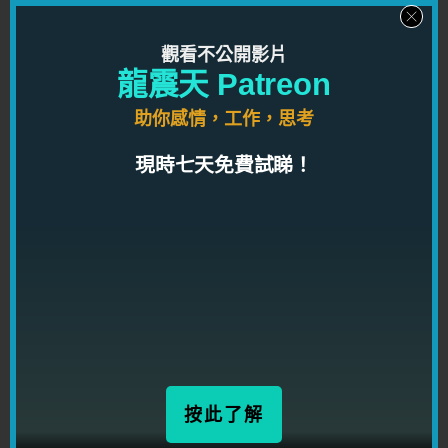
詢服務，助你解開人生困惑，解決
問題
觀看不公開影片
龍震天 Patreon
按此了解
助你感情，工作，思考
現時七天免費試睇！
千呼萬喚
「辦公室政治術」
現已推出！現做限時優惠！
利用心理學，手段及經實例驗證的可行方法，學習
權力和影響力的運作方式，讓你在職場上打造高端
按此了解
人脈網絡及一流人際關係，獲得金錢和權力！