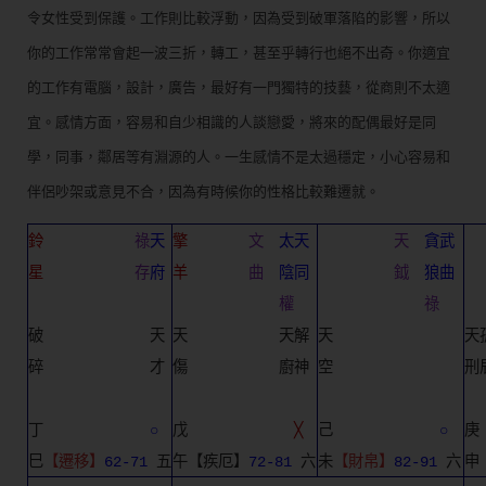
令女性受到保護。工作則比較浮動，因為受到破軍落陷的影響，所以
你的工作常常會起一波三折，轉工，甚至乎轉行也絕不出奇。你適宜
的工作有電腦，設計，廣告，最好有一門獨特的技藝，從商則不太適
宜。感情方面，容易和自少相識的人談戀愛，將來的配偶最好是同
學，同事，鄰居等有淵源的人。一生感情不是太過穩定，小心容易和
伴侶吵架或意見不合，因為有時候你的性格比較難遷就。
鈴
祿
天
擎
文
太天
天
貪武
星
存
府
羊
曲
陰同
鉞
狼曲
權
祿
破　　　　　　　天
天　　　　　　天解
天　　　　　　　　
天
碎　　　　　　　才
傷　　　　　　廚神
空　　　　　　　　
刑
丁　　　　　　　
○
戊　　　　　　　
╳
己　　　　　　　
○
庚
巳
【遷移】
62-71
 五
午【疾厄】
72-81
 六
未
【財帛】
82-91
 六
申