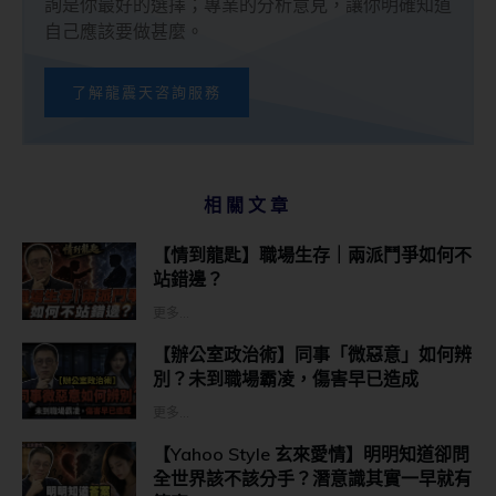
詢是你最好的選擇；專業的分析意見，讓你明確知道
自己應該要做甚麼。
了解龍震天咨詢服務
相關文章
【情到龍匙】職場生存｜兩派鬥爭如何不
站錯邊？
更多...
【辦公室政治術】同事「微惡意」如何辨
別？未到職場霸凌，傷害早已造成
更多...
【Yahoo Style 玄來愛情】明明知道卻問
全世界該不該分手？潛意識其實一早就有