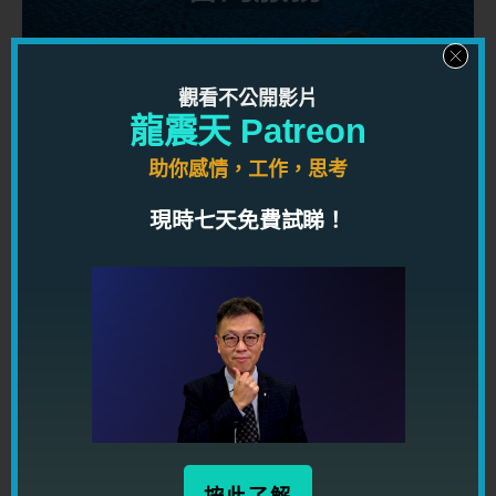
龍震天設有一系列命理，風水及咨
觀看不公開影片
詢服務，助你解開人生困惑，解決
龍震天 Patreon
問題
助你感情，工作，思考
按此了解
現時七天免費試睇！
千呼萬喚
「辦公室政治術」
現已推出！現做限時優惠！