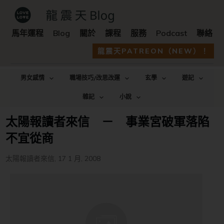
馬年運程
Blog
關於
課程
服務
Podcast
聯絡
龍震天PATREON（NEW）！
男女感情
職場技巧/改思改運
玄學
遊記
雜記
小說
太陽報讀者來信 － 事業宮破軍落陷
不宜從商
太陽報讀者來信
,
17 1 月, 2008