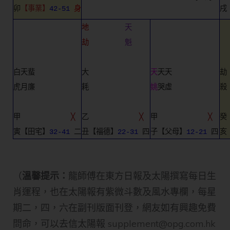
卯
【事業】
42-51
身
戌
地
天
劫
魁
白天蜚　　　　　　
大　　　　　　　　
天
天天　　　　　　
劫
虎月廉　　　　　　
耗　　　　　　　　
姚
哭虛　　　　　　
殺
甲　　　　　　　
╳
乙　　　　　　　
╳
甲　　　　　　　
╳
癸
寅【田宅】
32-41
 二
丑【福德】
22-31
 四
子【父母】
12-21
 四
亥
（
溫馨提示：
龍師傅在東方日報及太陽撰寫每日生
肖運程，也在太陽報有紫微斗數及風水專欄，每星
期二，四，六在副刊版面刊登，網友如有興趣免費
問命，可以去信太陽報
supplement@opg.com.hk