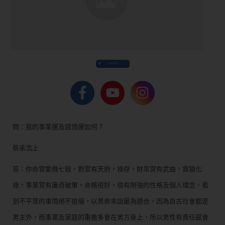
Share
問：我的事業運及感情運如何？
蔡承浩上
答：你命宮紫微七殺，對宮有天府，祿存，財帛宮有武曲，貪狼化
祿，事業宮有廉貞破軍。命格很好，很有剛強的性格及個人理念，看
到不平等的事情絕不退縮，以男命來說最為適合。因為自古社會都是
男主外，而事業及家庭的重擔多會在男方身上，所以男性有責任感會