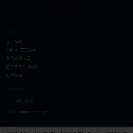
分類
思考技巧
Yahoo 玄來愛情
愛情必修文章
感性文章正確解讀
感情個案
聯絡我們
82040102
info@masters.com.hk
社交