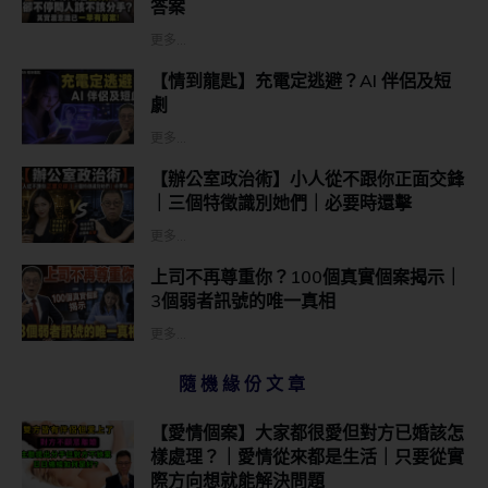
答案
更多...
【情到龍匙】充電定逃避？AI 伴侶及短
劇
更多...
【辦公室政治術】小人從不跟你正面交鋒
｜三個特徵識別她們｜必要時還擊
更多...
上司不再尊重你？100個真實個案揭示｜
3個弱者訊號的唯一真相
更多...
隨機緣份文章
【愛情個案】大家都很愛但對方已婚該怎
樣處理？｜愛情從來都是生活｜只要從實
際方向想就能解決問題