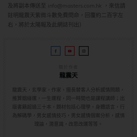
及將副本傳送至
info@masters.com.hk
，來信請
註明龍震天紫微斗數免費問命，回覆約二百字左
右，將於太陽報及此網誌刊出）
關於作者
龍震天
龍震天，玄學家，作家，擅長替客人分析感情問題，
推算姻緣運，一生運程，同一時間也是課程講師；出
版書籍超過三十本，題材包括心理學，身體語言，行
為解碼學，男女感情技巧，男女感情個案分析，感情
理論，潛意識，改思改運等等。