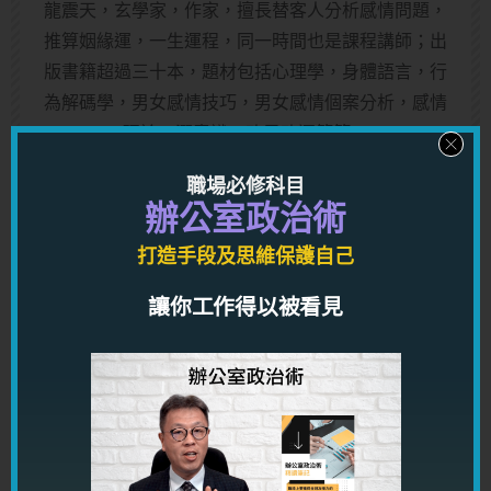
龍震天，玄學家，作家，擅長替客人分析感情問題，
推算姻緣運，一生運程，同一時間也是課程講師；出
版書籍超過三十本，題材包括心理學，身體語言，行
為解碼學，男女感情技巧，男女感情個案分析，感情
理論，潛意識，改思改運等等。
職場必修科目
服務詳覽：
辦公室政治術
http://lungcourse.com/service
打造手段及思維保護自己
讓你工作得以被看見