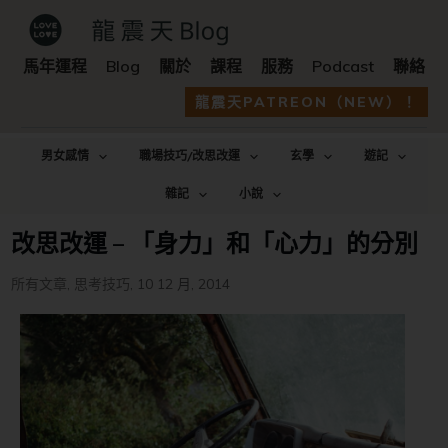
馬年運程
Blog
關於
課程
服務
Podcast
聯絡
龍震天PATREON（NEW）！
男女感情
職場技巧/改思改運
玄學
遊記
雜記
小說
改思改運 – 「身力」和「心力」的分別
所有文章
,
思考技巧
,
10 12 月, 2014