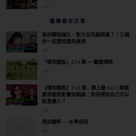
更多...
隨機緣份文章
為何曖昩越久，對方反而越疏遠？｜三個
你一定要知道的真相
更多
「情到龍匙」224 集 － 離婚博奕
更多
【情到龍匙】713 集 – 網上徵 fun｜擇偶
要求絕對影響你姻緣｜如何得知自己可以
配甚麼人？
更多
再訪麵軒 — 水準保持
更多