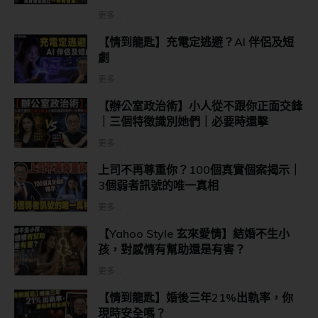
更多...
【情到龍匙】充電定逃避？AI 伴侶及短
劇
更多...
【辦公室政治術】小人從不跟你正面交鋒
｜三個特徵識別她們｜必要時還擊
更多...
上司不再尊重你？100個真實個案揭示｜
3個弱者訊號的唯一真相
更多...
【Yahoo Style 玄來愛情】結婚不生小
孩，對感情有幫助還是有害？
更多...
【情到龍匙】婚後三年21%出軌率，你
現時安全嗎？