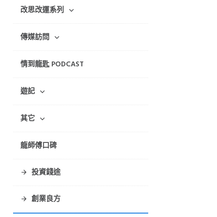
改思改運系列
傳媒訪問
情到龍匙 PODCAST
遊記
其它
龍師傅口碑
投資錢途
創業良方