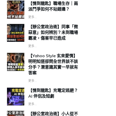
【情到龍匙】職場生存｜兩
派鬥爭如何不站錯邊？
更多...
【辦公室政治術】同事「微
惡意」如何辨別？未到職場
霸凌，傷害早已造成
更多...
【Yahoo Style 玄來愛情】
明明知道卻問全世界該不該
分手？潛意識其實一早就有
答案
更多...
【情到龍匙】充電定逃避？
AI 伴侶及短劇
更多...
【辦公室政治術】小人從不