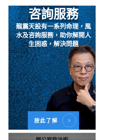
咨詢服務
龍震天設有一系列命理，風
水及咨詢服務，助你解開人
生困惑，解決問題
按此了解