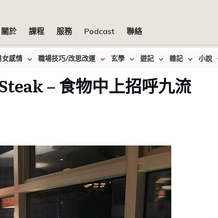
關於
課程
服務
Podcast
聯絡
男女感情
職場技巧/改思改運
玄學
遊記
雜記
小說
Steak – 食物中上招呼九流