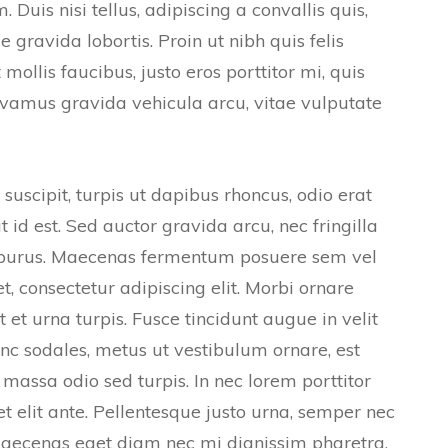
Duis nisi tellus, adipiscing a convallis quis,
e gravida lobortis. Proin ut nibh quis felis
 mollis faucibus, justo eros porttitor mi, quis
Vivamus gravida vehicula arcu, vitae vulputate
suscipit, turpis ut dapibus rhoncus, odio erat
at id est. Sed auctor gravida arcu, nec fringilla
m purus. Maecenas fermentum posuere sem vel
, consectetur adipiscing elit. Morbi ornare
t et urna turpis. Fusce tincidunt augue in velit
unc sodales, metus ut vestibulum ornare, est
 massa odio sed turpis. In nec lorem porttitor
t elit ante. Pellentesque justo urna, semper nec
Maecenas eget diam nec mi dignissim pharetra.