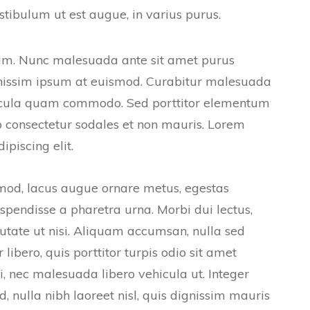
stibulum ut est augue, in varius purus.
tium. Nunc malesuada ante sit amet purus
ignissim ipsum at euismod. Curabitur malesuada
hicula quam commodo. Sed porttitor elementum
o consectetur sodales et non mauris. Lorem
ipiscing elit.
ismod, lacus augue ornare metus, egestas
uspendisse a pharetra urna. Morbi dui lectus,
tate ut nisi. Aliquam accumsan, nulla sed
libero, quis porttitor turpis odio sit amet
, nec malesuada libero vehicula ut. Integer
, nulla nibh laoreet nisl, quis dignissim mauris