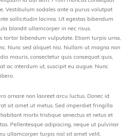
tae. Vestibulum sodales ante a purus volutpat
te sollicitudin lacinia. Ut egestas bibendum
ula blandit ullamcorper in nec risus.
s tortor bibendum vulputate. Etiam turpis urna,
unc. Nunc sed aliquet nisi. Nullam ut magna non
dio mauris, consectetur quis consequat quis,
erat ac interdum ut, suscipit eu augue. Nunc
ibero.
ero ornare non laoreet arcu luctus. Donec id
t sit amet ut metus. Sed imperdiet fringilla
abitant morbi tristique senectus et netus et
as. Pellentesque adipiscing, neque ut pulvinar
u ullamcorper turpis nisl sit amet velit.