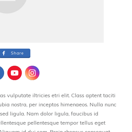
Share
vulputate iltricies etri elit. Class aptent taciti
ubia nostra, per inceptos himenaeos. Nulla nunc
 sed ligula. Nam dolor ligula, faucibus id
 Pellentesque pellentesque tempor tellus eget
. Aliquam id dui sem. Proin rhoncus consequat