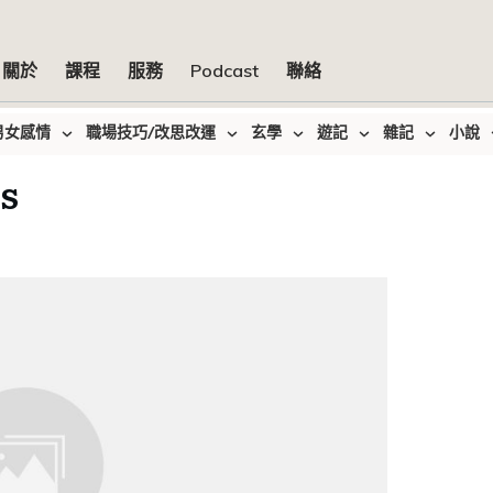
關於
課程
服務
Podcast
聯絡
男女感情
職場技巧/改思改運
玄學
遊記
雜記
小說
s