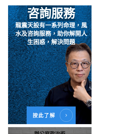
咨詢服務
龍震天設有一系列命理，風
水及咨詢服務，助你解開人
生困惑，解決問題
按此了解