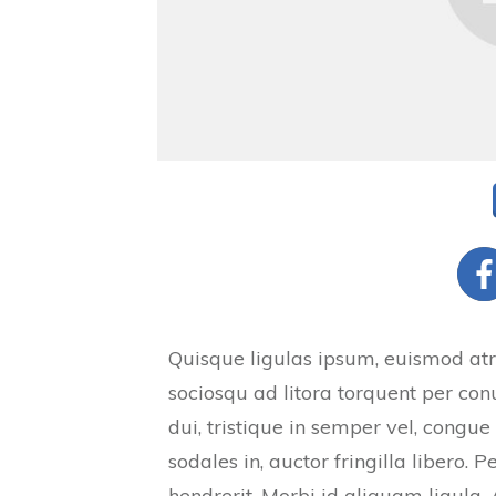
Quisque ligulas ipsum, euismod atras 
sociosqu ad litora torquent per con
dui, tristique in semper vel, congue
sodales in, auctor fringilla libero.
hendrerit. Morbi id aliquam ligula