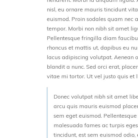
nisl, eu ornare mauris tincidunt vi
euismod. Proin sodales quam nec an
tempor. Morbi non nibh sit amet lig
Pellentesque fringilla diam faucibu
rhoncus et mattis ut, dapibus eu n
lacus adipiscing volutpat. Aenean o
blandit a nunc. Sed orci erat, plac
vitae mi tortor. Ut vel justo quis et l
Donec volutpat nibh sit amet lib
arcu quis mauris euismod placera
sem eget euismod. Pellentesque h
malesuada fames ac turpis egest
tincidunt, est sem euismod odio, e