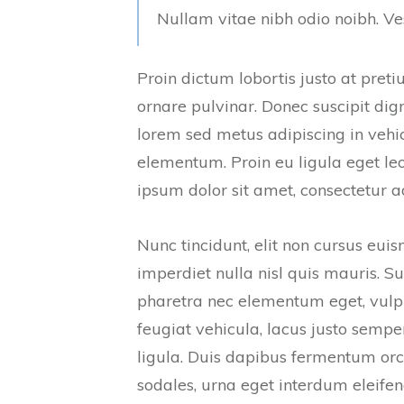
Nullam vitae nibh odio noibh. Ve
Proin dictum lobortis justo at pre
ornare pulvinar. Donec suscipit d
lorem sed metus adipiscing in ve
elementum. Proin eu ligula eget le
ipsum dolor sit amet, consectetur ad
Nunc tincidunt, elit non cursus eu
imperdiet nulla nisl quis mauris. S
pharetra nec elementum eget, vulpu
feugiat vehicula, lacus justo semper 
ligula. Duis dapibus fermentum orci
sodales, urna eget interdum eleifend