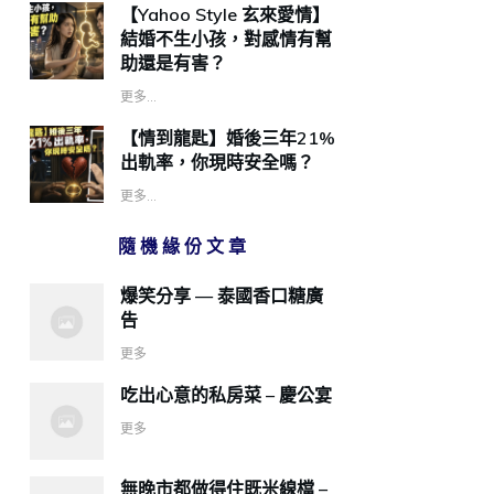
【Yahoo Style 玄來愛情】
結婚不生小孩，對感情有幫
助還是有害？
更多...
【情到龍匙】婚後三年21%
出軌率，你現時安全嗎？
更多...
隨機緣份文章
爆笑分享 — 泰國香口糖廣
告
更多
吃出心意的私房菜 – 慶公宴
更多
無晚市都做得住既米線檔 –