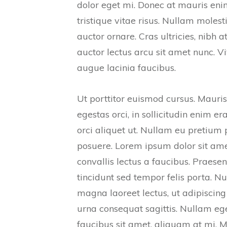
dolor eget mi. Donec at mauris enim. 
tristique vitae risus. Nullam molesti
auctor ornare. Cras ultricies, nibh at
auctor lectus arcu sit amet nunc. 
augue lacinia faucibus.
Ut porttitor euismod cursus. Mauris 
egestas orci, in sollicitudin enim er
orci aliquet ut. Nullam eu pretiu
posuere. Lorem ipsum dolor sit amet
convallis lectus a faucibus. Praesen
tincidunt sed tempor felis porta. N
magna laoreet lectus, ut adipiscing
urna consequat sagittis. Nullam ege
faucibus sit amet, aliquam at mi. 