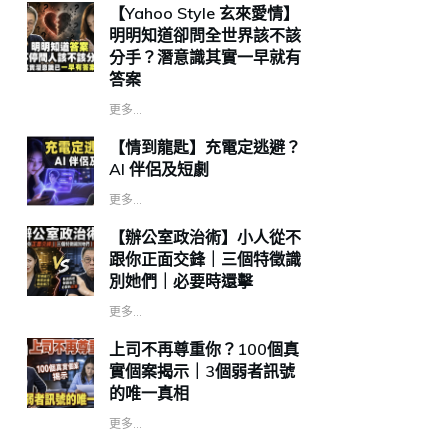
【Yahoo Style 玄來愛情】
明明知道卻問全世界該不該
分手？潛意識其實一早就有
答案
更多...
【情到龍匙】充電定逃避？
AI 伴侶及短劇
更多...
【辦公室政治術】小人從不
跟你正面交鋒｜三個特徵識
別她們｜必要時還擊
更多...
上司不再尊重你？100個真
實個案揭示｜3個弱者訊號
的唯一真相
更多...